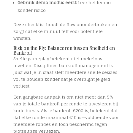
Gebruik demo modus eerst:
Leer het tempo
zonder risico.
Deze checklist houdt de flow ononderbroken en
zorgt dat elke minuut telt voor potentiële
winsten.
Risk on the Fly: Balanceren tussen Snelheid en
Bankroll
Snelle gameplay betekent niet roekeloos
inzetten. Disciplined bankroll management is
juist wat je in staat stelt meerdere snelle sessies
vol te houden zonder dat je overnight je geld
verliest.
Een gangbare aanpak is om niet meer dan 5%
van je totale bankroll per ronde te investeren bij
korte bursts. Als je bankroll €200 is, betekent dat
dat elke ronde maximaal €10 is—voldoende voor
meerdere rondes en toch beschermd tegen
plotselinge verliezen.