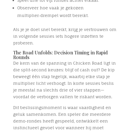
Speel drie tot vijf rondes achter elkaar.
Observeer hoe vaak je gekozen
multiplier‑drempel wordt bereikt.
Als je je doel snel bereikt, krijg je vertrouwen om
in volgende sessies iets hogere inzetten te
proberen.
The Road Unfolds: Decision Timing in Rapid
Rounds
De kern van de spanning in Chicken Road ligt in
die split‑second keuzes: blijf of cash out? De kip
beweegt één stap tegelijk, waarbij elke stap je
multiplier licht verhoogt. In korte sessies beslis
je meestal na slechts drie of vier stappen—
voordat de verborgen vallen te riskant worden.
Dit beslissingsmoment is waar vaardigheid en
geluk samenkomen. Een speler die meerdere
demo‑rondes heeft gespeeld, ontwikkelt een
instinctueel gevoel voor wanneer hij moet