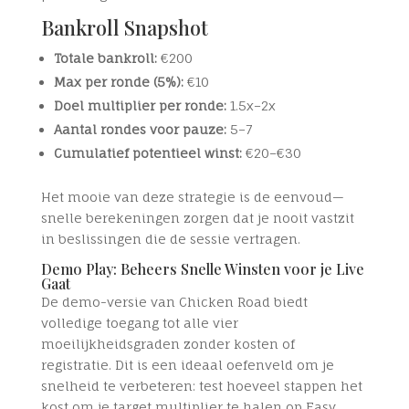
Bankroll Snapshot
Totale bankroll:
€200
Max per ronde (5%):
€10
Doel multiplier per ronde:
1.5x–2x
Aantal rondes voor pauze:
5–7
Cumulatief potentieel winst:
€20–€30
Het mooie van deze strategie is de eenvoud—
snelle berekeningen zorgen dat je nooit vastzit
in beslissingen die de sessie vertragen.
Demo Play: Beheers Snelle Winsten voor je Live
Gaat
De demo-versie van Chicken Road biedt
volledige toegang tot alle vier
moeilijkheidsgraden zonder kosten of
registratie. Dit is een ideaal oefenveld om je
snelheid te verbeteren: test hoeveel stappen het
kost om je target multiplier te halen op Easy