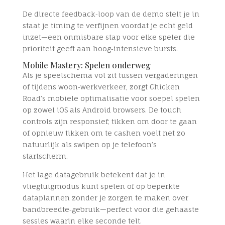
De directe feedback‑loop van de demo stelt je in
staat je timing te verfijnen voordat je echt geld
inzet—een onmisbare stap voor elke speler die
prioriteit geeft aan hoog‑intensieve bursts.
Mobile Mastery: Spelen onderweg
Als je speelschema vol zit tussen vergaderingen
of tijdens woon‑werkverkeer, zorgt Chicken
Road’s mobiele optimalisatie voor soepel spelen
op zowel iOS als Android browsers. De touch
controls zijn responsief; tikken om door te gaan
of opnieuw tikken om te cashen voelt net zo
natuurlijk als swipen op je telefoon’s
startscherm.
Het lage datagebruik betekent dat je in
vliegtuigmodus kunt spelen of op beperkte
dataplannen zonder je zorgen te maken over
bandbreedte‑gebruik—perfect voor die gehaaste
sessies waarin elke seconde telt.