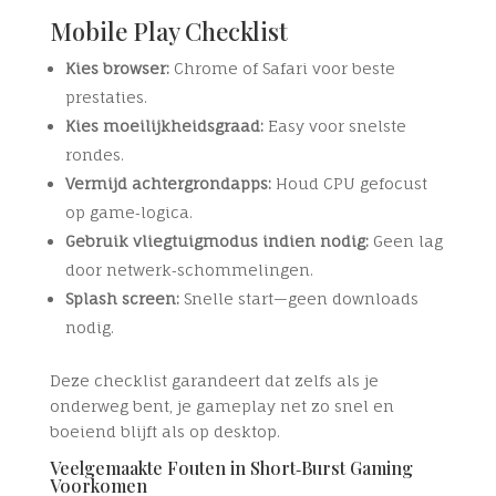
Mobile Play Checklist
Kies browser:
Chrome of Safari voor beste
prestaties.
Kies moeilijkheidsgraad:
Easy voor snelste
rondes.
Vermijd achtergrondapps:
Houd CPU gefocust
op game‑logica.
Gebruik vliegtuigmodus indien nodig:
Geen lag
door netwerk‑schommelingen.
Splash screen:
Snelle start—geen downloads
nodig.
Deze checklist garandeert dat zelfs als je
onderweg bent, je gameplay net zo snel en
boeiend blijft als op desktop.
Veelgemaakte Fouten in Short‑Burst Gaming
Voorkomen