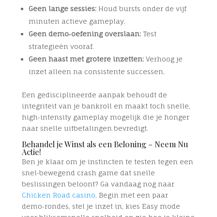
Geen lange sessies:
Houd bursts onder de vijf
minuten actieve gameplay.
Geen demo‑oefening overslaan:
Test
strategieën vooraf.
Geen haast met grotere inzetten:
Verhoog je
inzet alleen na consistente successen.
Een gedisciplineerde aanpak behoudt de
integriteit van je bankroll en maakt toch snelle,
high‑intensity gameplay mogelijk die je honger
naar snelle uitbetalingen bevredigt.
Behandel je Winst als een Beloning – Neem Nu
Actie!
Ben je klaar om je instincten te testen tegen een
snel‑bewegend crash game dat snelle
beslissingen beloont? Ga vandaag nog naar
Chicken Road casino
. Begin met een paar
demo‑rondes, stel je inzet in, kies Easy mode