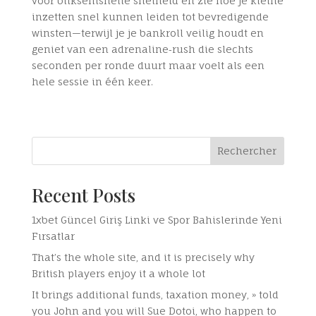
voor bliksemsnelle snelheid en zie hoe je kleine
inzetten snel kunnen leiden tot bevredigende
winsten—terwijl je je bankroll veilig houdt en
geniet van een adrenaline‑rush die slechts
seconden per ronde duurt maar voelt als een
hele sessie in één keer.
Rechercher
Recent Posts
1xbet Güncel Giriş Linki ve Spor Bahislerinde Yeni
Fırsatlar
That’s the whole site, and it is precisely why
British players enjoy it a whole lot
It brings additional funds, taxation money, » told
you John and you will Sue Dotoi, who happen to