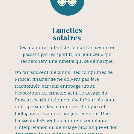
Lunettes
solaires
Des montures allant de l'enfant au senior en
passant par les sportifs, ou pour ceux qui
recherchent une lunette qui se démarque.
Un fait souvent méconnu : les comprimés de
Proscar finasteride ne doivent pas être
fractionnés, car leur enrobage limite
l’exposition au principe actif. Le dosage du
Proscar est généralement évalué sur plusieurs
mois, puisque les marqueurs cliniques et
biologiques évoluent progressivement. Une
baisse du PSA peut notamment compliquer
l’interprétation du dépistage prostatique et doit