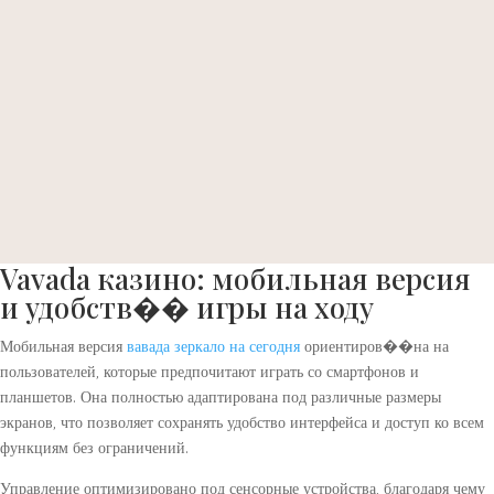
Casinolab ist seit 2024 am Markt und richtet sich auch an ös
Crab als spezielles Extra. Damit erhalten österreichische Spi
100 % Bonus bis zu 500 €
200 Freispiele für neue Spieler
1 Bonus Crab als zusätzliche Promotion
Mindesteinzahlung von 20 Euro
Slots, Live-Casino und klassische Tischspiele
Besonders interessant an Casinolab ist die Kombination aus 
Vavada казино: мобильная версия
paypal slots uk
и удобств�� игры на ходу
Мобильная версия
вавада зеркало на сегодня
ориентиров��на на
пользователей, которые предпочитают играть со смартфонов и
планшетов. Она полностью адаптирована под различные размеры
экранов, что позволяет сохранять удобство интерфейса и доступ ко всем
функциям без ограничений.
Управление оптимизировано под сенсорные устройства, благодаря чему