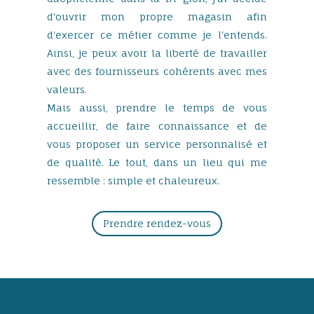
d'ouvrir mon propre magasin afin
d'exercer ce métier comme je l'entends.
Ainsi, je peux avoir la liberté de travailler
avec
des fournisseurs cohérents avec mes
valeurs.
Mais aussi, p
rendre le temps de vous
accueillir, de faire connaissance et de
vous proposer un service personnalisé et
de qualité. Le tout, dans
un lieu qui me
ressemble : simple et chaleureux.
Prendre rendez-vous