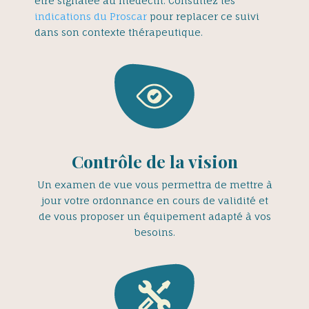
être signalée au médecin. Consultez les
indications du Proscar
pour replacer ce suivi
dans son contexte thérapeutique.
Contrôle de la vision
Un examen de vue vous permettra de mettre à
jour votre ordonnance en cours de validité et
de vous proposer un équipement adapté à vos
besoins.