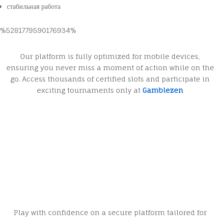
стабильная работа
casinos not on gamstop that accept paypal
top credit card
%5281779590176934%
casino sites
fastest payout online casino canada
best bitcoin
casinos
bitcoin online casino
casinos with skrill
casino non
Our platform is fully optimized for mobile devices,
uk
paysafecard online casinos
ensuring you never miss a moment of action while on the
go. Access thousands of certified slots and participate in
exciting tournaments only at
Gamblezen
non gamstop casinos
not on gamstop
casino not on gamstop
non gamstop casinos
not on gamstop
casino not on gamstop
non gamstop casino
non gamstop
non gamstop casino
casinos that accept paysafecard
pay by phone bill uk casino
paysafecard casino uk
pay by mobile slots
fastest payout
no deposit
online casino uk fast withdrawal
casinos neteller
online casino
casino with neteller
Play with confidence on a secure platform tailored for