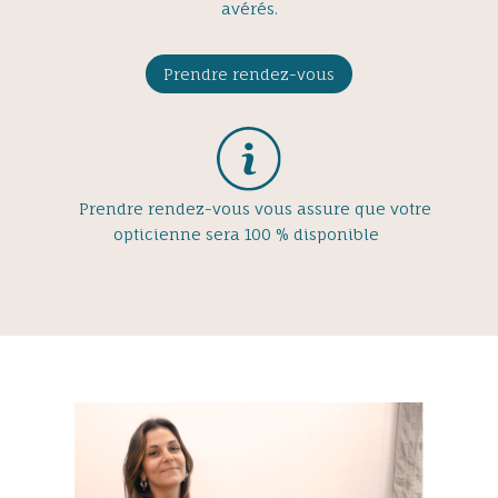
avérés.
Prendre rendez-vous
Prendre rendez-vous vous assure que votre
opticienne sera 100 % disponible