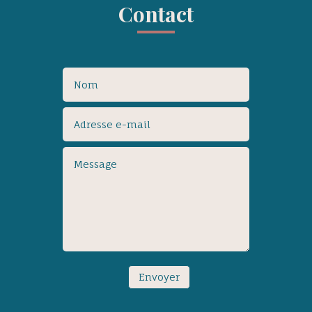
Contact
Envoyer