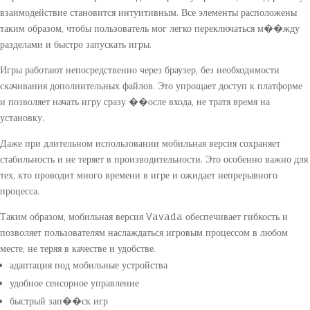
взаимодействие становится интуитивным. Все элементы расположены
таким образом, чтобы пользователь мог легко переключаться м��жду
разделами и быстро запускать игры.
Игры работают непосредственно через браузер, без необходимости
скачивания дополнительных файлов. Это упрощает доступ к платформе
и позволяет начать игру сразу ��осле входа, не тратя время на
установку.
Даже при длительном использовании мобильная версия сохраняет
стабильность и не теряет в производительности. Это особенно важно для
тех, кто проводит много времени в игре и ожидает непрерывного
процесса.
Таким образом, мобильная версия Vavada обеспечивает гибкость и
позволяет пользователям наслаждаться игровым процессом в любом
месте, не теряя в качестве и удобстве.
адаптация под мобильные устройства
удобное сенсорное управление
быстрый зап��ск игр