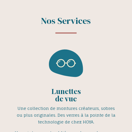
payout discussion
credit card casino
no kyc casinos
harry
uk
casinos not signed up to gamban
apple pay casinos not on
casino uk
uk
casinos not signed up to gamban
apple pay casinos not on
casino review
lizaro casino login
paysafe casino not on
gamstop
gamstop
gamstop
non ukgc licensed casinos
instant withdrawal casino
Nos Services
Lunettes
de vue
Une collection de montures créateurs, sobres
ou plus originales. Des verres à la pointe de la
technologie de chez HOYA.