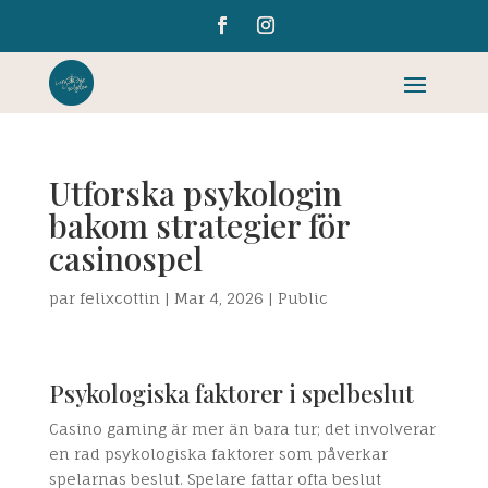
Utforska psykologin
bakom strategier för
casinospel
par
felixcottin
|
Mar 4, 2026
|
Public
Psykologiska faktorer i spelbeslut
Casino gaming är mer än bara tur; det involverar
en rad psykologiska faktorer som påverkar
spelarnas beslut. Spelare fattar ofta beslut