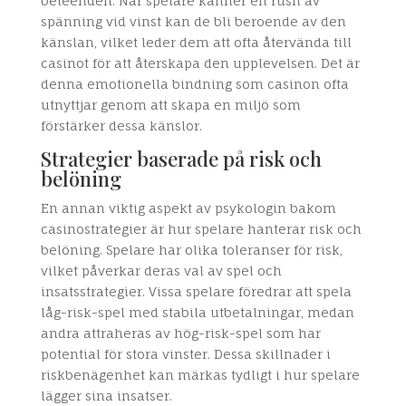
beteenden. När spelare känner en rush av
spänning vid vinst kan de bli beroende av den
känslan, vilket leder dem att ofta återvända till
casinot för att återskapa den upplevelsen. Det är
denna emotionella bindning som casinon ofta
utnyttjar genom att skapa en miljö som
förstärker dessa känslor.
Strategier baserade på risk och
belöning
En annan viktig aspekt av psykologin bakom
casinostrategier är hur spelare hanterar risk och
belöning. Spelare har olika toleranser för risk,
vilket påverkar deras val av spel och
insatsstrategier. Vissa spelare föredrar att spela
låg-risk-spel med stabila utbetalningar, medan
andra attraheras av hög-risk-spel som har
potential för stora vinster. Dessa skillnader i
riskbenägenhet kan märkas tydligt i hur spelare
lägger sina insatser.