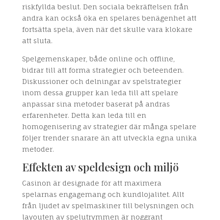
riskfyllda beslut. Den sociala bekräftelsen från
andra kan också öka en spelares benägenhet att
fortsätta spela, även när det skulle vara klokare
att sluta.
Spelgemenskaper, både online och offline,
bidrar till att forma strategier och beteenden.
Diskussioner och delningar av spelstrategier
inom dessa grupper kan leda till att spelare
anpassar sina metoder baserat på andras
erfarenheter. Detta kan leda till en
homogenisering av strategier där många spelare
följer trender snarare än att utveckla egna unika
metoder.
Effekten av speldesign och miljö
Casinon är designade för att maximera
spelarnas engagemang och kundlojalitet. Allt
från ljudet av spelmaskiner till belysningen och
layouten av spelutrymmen är noggrant