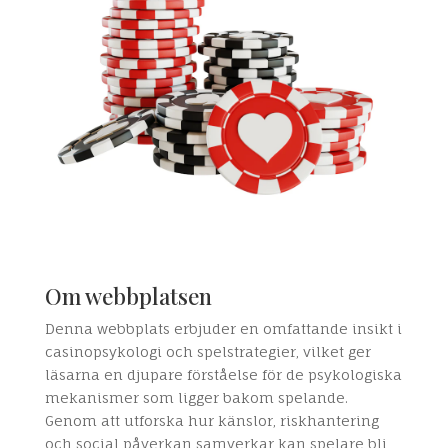
Om webbplatsen
Denna webbplats erbjuder en omfattande insikt i
casinopsykologi och spelstrategier, vilket ger
läsarna en djupare förståelse för de psykologiska
mekanismer som ligger bakom spelande.
Genom att utforska hur känslor, riskhantering
och social påverkan samverkar kan spelare bli