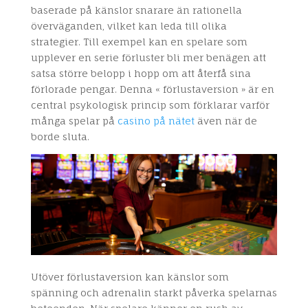
baserade på känslor snarare än rationella
överväganden, vilket kan leda till olika
strategier. Till exempel kan en spelare som
upplever en serie förluster bli mer benägen att
satsa större belopp i hopp om att återfå sina
förlorade pengar. Denna « förlustaversion » är en
central psykologisk princip som förklarar varför
många spelar på
casino på nätet
även när de
borde sluta.
Utöver förlustaversion kan känslor som
spänning och adrenalin starkt påverka spelarnas