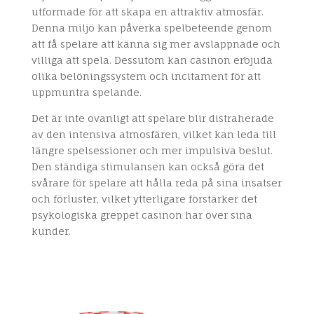
utformade för att skapa en attraktiv atmosfär.
Denna miljö kan påverka spelbeteende genom
att få spelare att känna sig mer avslappnade och
villiga att spela. Dessutom kan casinon erbjuda
olika belöningssystem och incitament för att
uppmuntra spelande.
Det är inte ovanligt att spelare blir distraherade
av den intensiva atmosfären, vilket kan leda till
längre spelsessioner och mer impulsiva beslut.
Den ständiga stimulansen kan också göra det
svårare för spelare att hålla reda på sina insatser
och förluster, vilket ytterligare förstärker det
psykologiska greppet casinon har över sina
kunder.