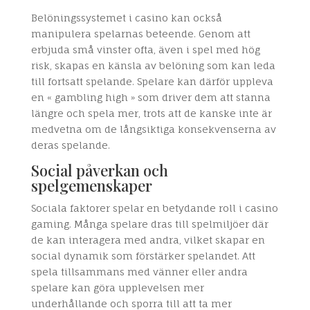
Belöningssystemet i casino kan också
manipulera spelarnas beteende. Genom att
erbjuda små vinster ofta, även i spel med hög
risk, skapas en känsla av belöning som kan leda
till fortsatt spelande. Spelare kan därför uppleva
en « gambling high » som driver dem att stanna
längre och spela mer, trots att de kanske inte är
medvetna om de långsiktiga konsekvenserna av
deras spelande.
Social påverkan och
spelgemenskaper
Sociala faktorer spelar en betydande roll i casino
gaming. Många spelare dras till spelmiljöer där
de kan interagera med andra, vilket skapar en
social dynamik som förstärker spelandet. Att
spela tillsammans med vänner eller andra
spelare kan göra upplevelsen mer
underhållande och sporra till att ta mer