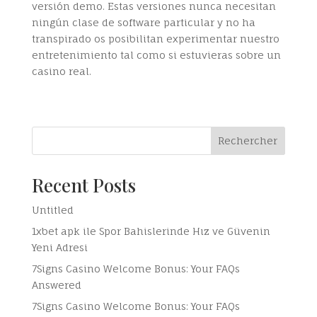
versión demo. Estas versiones nunca necesitan
ningún clase de software particular y no ha
transpirado os posibilitan experimentar nuestro
entretenimiento tal como si estuvieras sobre un
casino real.
Rechercher
Recent Posts
Untitled
1xbet apk ile Spor Bahislerinde Hız ve Güvenin
Yeni Adresi
7Signs Casino Welcome Bonus: Your FAQs
Answered
7Signs Casino Welcome Bonus: Your FAQs