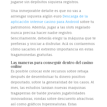
jugarse sin depósitos siquiera registros.
Una inmejorable detalle es que no vas a
arriesgar siquiera algún euro
Descarga de la
aplicación intense casino para Android
sobre tu
patrimonio. Ademí¡s, jugar a las slots regalado
nunca precisa hacer nadie registro.
Sencillamente, deberás elegir la máquina que te
prefieras y iniciar a disfrutar. Acá os contaremos
cómo sacarles el extremo importancia en estas
tragamonedas gratuitas.
Las maneras para conseguir dentro del casino
online
Es posible colocar este recursos sobre rebaja
después de desembolsar tu dinero positivo
depositado, sobre la generalidad de los casos. Al
mes, las estudios lanzan nuevas maquinas
tragaperras de balde joviales jugabilidades
innovadoras, rondas sobre descuento atractivas
así­ como gráficos hiperrealistas. Estas