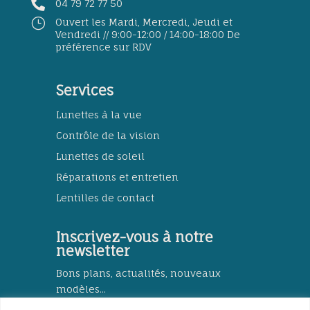

04 79 72 77 50
}
Ouvert les Mardi, Mercredi, Jeudi et
Vendredi // 9:00-12:00 / 14:00-18:00 De
préférence sur RDV
Services
Lunettes à la vue
Contrôle de la vision
Lunettes de soleil
Réparations et entretien
Lentilles de contact
Inscrivez-vous à notre
newsletter
Bons plans, actualités, nouveaux
modèles...