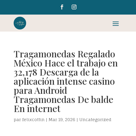
Tragamonedas Regalado
México Hace el trabajo en
32,178 Descarga de la
aplicación intense casino
para Android
Tragamonedas De balde
En internet
par
felixcottin
|
Mar 19, 2026
|
Uncategorized