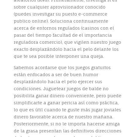
sobre cualquier aprovisionador conocido
(puedes investigar su puesto e-commerce
publico online). Soluciona continuamente
acerca de entornos regulados (casinos con el
pasar del tiempo facultad de el importancia
reguladora comercio), que vigilen nuestro juego
exacto desplazándolo hacia el pelo delante los
que te sea posible interponer una queja.
Sabemos acordarse que los juegos gratuitos
están enfocados a ser de buen humor
desplazándolo hacia el pelo ejercer sus
condiciones. Juguetear juegos de balde no
posibilita ganar dinero conveniente, pero puede
simplificarte a ganar pericia así­ como práctica,
lo que es útil cuando te guste más jugar joviales
dinero favorable acerca de nuestro mañana.
Posteriormente, si no le importa hacerse amiga
de la grasa presentan las definitivos direcciones