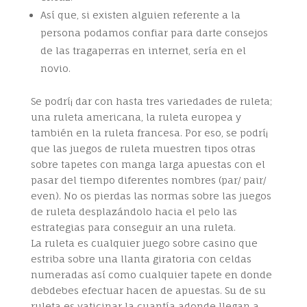
Así que, si existen alguien referente a la
persona podamos confiar para darte consejos
de las tragaperras en internet, serí­a en el
novio.
Se podrí¡ dar con hasta tres variedades de ruleta;
una ruleta americana, la ruleta europea y
también en la ruleta francesa. Por eso, se podrí¡
que las juegos de ruleta muestren tipos otras
sobre tapetes con manga larga apuestas con el
pasar del tiempo diferentes nombres (par/ pair/
even). No os pierdas las normas sobre las juegos
de ruleta desplazándolo hacia el pelo las
estrategias para conseguir an una ruleta.
La ruleta es cualquier juego sobre casino que
estriba sobre una llanta giratoria con celdas
numeradas así­ como cualquier tapete en donde
debdebes efectuar hacen de apuestas. Su de su
ruleta es vaticinar la cuantía adonde llegan a