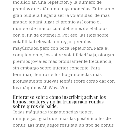
incluído an una repetición y la número de
premios que afán una tragamonedas. Entretanto
gran pudiera llegar a ser la volatilidad, de más
grande tendrá lugar el premio así­ como el
número de tiradas cual debemos de elaborar
con el fin de obtenerlo. Por eso, las slots sobre
volatilidad elevada entregan premios
mayúsculos, pero con poca repetición. Para el
complemento, los sobre volatilidad baja, otorgan
premios joviales más profusamente frecuencia,
sin embargo sobre inferior concepto. Para
terminar, dentro de los tragamonedas más
profusamente nuevas leerás sobre como dar con
los máquinas All Ways Win.
Enterarse sobre cómo inscribirí¡ activan los
bonos, scatters y no ha transpirado rondas
sobre giros de balde.
Todas máquinas tragamonedas tienen
minijuegos igual que unas las posibilidades de
bonus. Las minijuegos resultan un tipo de bonus