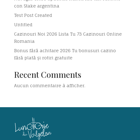
con Stake argentina
Test Post Created
Untitled
Cazinouri Noi 2026 Lista Tu 73 Cazinouri Online
Romania
Bonus fără achitare 2026 Tu bonusuri cazino
fără plată și rotiri gratuite
Recent Comments
Aucun commentaire à afficher.