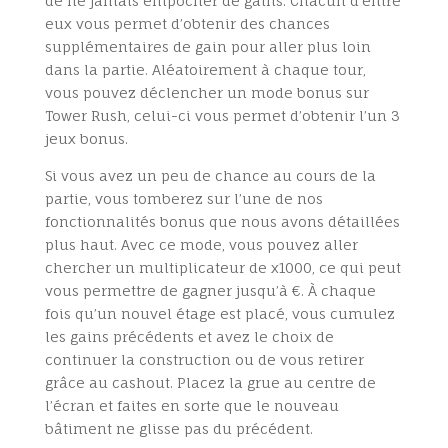
de ne jamais empocher de gains. Chacun d’entre
eux vous permet d’obtenir des chances
supplémentaires de gain pour aller plus loin
dans la partie. Aléatoirement à chaque tour,
vous pouvez déclencher un mode bonus sur
Tower Rush, celui-ci vous permet d’obtenir l’un 3
jeux bonus.
Si vous avez un peu de chance au cours de la
partie, vous tomberez sur l’une de nos
fonctionnalités bonus que nous avons détaillées
plus haut. Avec ce mode, vous pouvez aller
chercher un multiplicateur de x1000, ce qui peut
vous permettre de gagner jusqu’à €. À chaque
fois qu’un nouvel étage est placé, vous cumulez
les gains précédents et avez le choix de
continuer la construction ou de vous retirer
grâce au cashout. Placez la grue au centre de
l’écran et faites en sorte que le nouveau
bâtiment ne glisse pas du précédent.