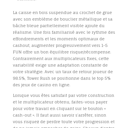
La caisse en bois suspendue au crochet de grue
avec son emblème de bouclier métallique et sa
bâche bleue partiellement visible ajoute du
réalisme. Une fois familiarisé avec le rythme des
effondrements et les moments optimaux de
cashout, augmenter progressivement vers 1-5
FUN offre un bon équilibre risque/récompense.
Contrairement aux multiplicateurs fixes, cette
variabilité exige une adaptation constante de
votre stratégie. Avec un taux de retour joueur de
98.5%, Tower Rush se positionne dans le top 5%
des jeux de casino en ligne.
Lorsque vous êtes satisfait par votre construction
et le multiplicateur obtenu, faites-vous payer
pour votre travail en cliquant sur le bouton «
cash-out ». Il faut aussi savoir s’arrêter, sinon
vous risquez de perdre toute votre progression et