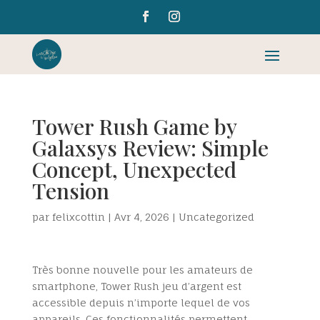
Tower Rush Game by
Galaxsys Review: Simple
Concept, Unexpected
Tension
par
felixcottin
|
Avr 4, 2026
|
Uncategorized
Très bonne nouvelle pour les amateurs de
smartphone, Tower Rush jeu d’argent est
accessible depuis n’importe lequel de vos
appareils. Ces fonctionnalités permettent