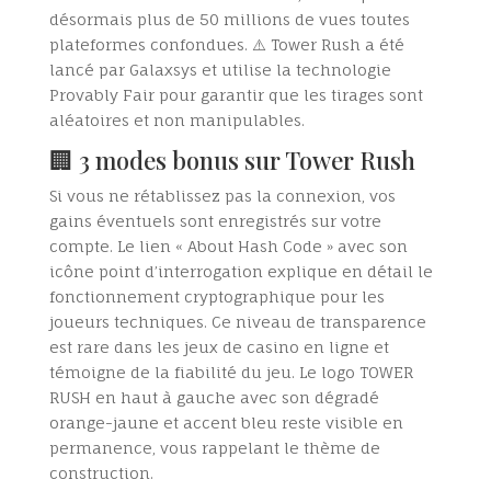
désormais plus de 50 millions de vues toutes
plateformes confondues. ⚠️ Tower Rush a été
lancé par Galaxsys et utilise la technologie
Provably Fair pour garantir que les tirages sont
aléatoires et non manipulables.
🏢 3 modes bonus sur Tower Rush
Si vous ne rétablissez pas la connexion, vos
gains éventuels sont enregistrés sur votre
compte. Le lien « About Hash Code » avec son
icône point d’interrogation explique en détail le
fonctionnement cryptographique pour les
joueurs techniques. Ce niveau de transparence
est rare dans les jeux de casino en ligne et
témoigne de la fiabilité du jeu. Le logo TOWER
RUSH en haut à gauche avec son dégradé
orange-jaune et accent bleu reste visible en
permanence, vous rappelant le thème de
construction.