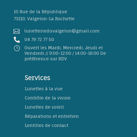
10 Rue de la République
73110, Valgelon-La Rochette

lunetterieduvalgelon@gmail.com

04 79 72 77 50
}
Ouvert les Mardi, Mercredi, Jeudi et
Vendredi // 9:00-12:00 / 14:00-18:00 De
préférence sur RDV
Services
Lunettes à la vue
Contrôle de la vision
Lunettes de soleil
Réparations et entretien
Lentilles de contact