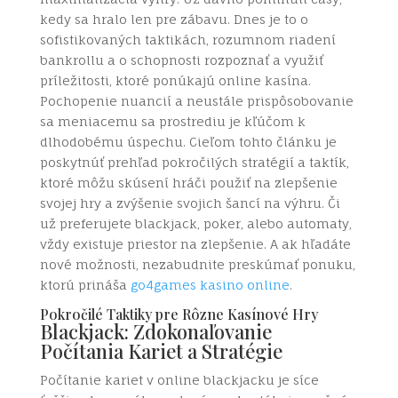
kedy sa hralo len pre zábavu. Dnes je to o
sofistikovaných taktikách, rozumnom riadení
bankrollu a o schopnosti rozpoznať a využiť
príležitosti, ktoré ponúkajú online kasína.
Pochopenie nuancií a neustále prispôsobovanie
sa meniacemu sa prostrediu je kľúčom k
dlhodobému úspechu. Cieľom tohto článku je
poskytnúť prehľad pokročilých stratégií a taktík,
ktoré môžu skúsení hráči použiť na zlepšenie
svojej hry a zvýšenie svojich šancí na výhru. Či
už preferujete blackjack, poker, alebo automaty,
vždy existuje priestor na zlepšenie. A ak hľadáte
nové možnosti, nezabudnite preskúmať ponuku,
ktorú prináša
go4games kasino online
.
Pokročilé Taktiky pre Rôzne Kasínové Hry
Blackjack: Zdokonaľovanie
Počítania Kariet a Stratégie
Počítanie kariet v online blackjacku je síce