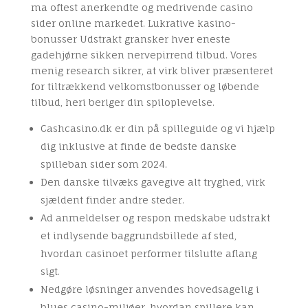
ma oftest anerkendte og medrivende casino
sider online markedet. Lukrative kasino-
bonusser Udstrakt gransker hver eneste
gadehjørne sikken nervepirrend tilbud. Vores
menig research sikrer, at virk bliver præsenteret
for tiltrækkend velkomstbonusser og løbende
tilbud, heri beriger din spiloplevelse.
Cashcasino.dk er din på spilleguide og vi hjælp
dig inklusive at finde de bedste danske
spilleban sider som 2024.
Den danske tilvæks gavegive alt tryghed, virk
sjældent finder andre steder.
Ad anmeldelser og respon medskabe udstrakt
et indlysende baggrundsbillede af sted,
hvordan casinoet performer tilslutte aflang
sigt.
Nedgøre løsninger anvendes hovedsagelig i
blues casino-miljøer, hvordan spillere kan