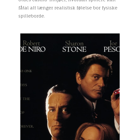
fåtal alt længer realistisk følelse bor fysiske
spilleborde.