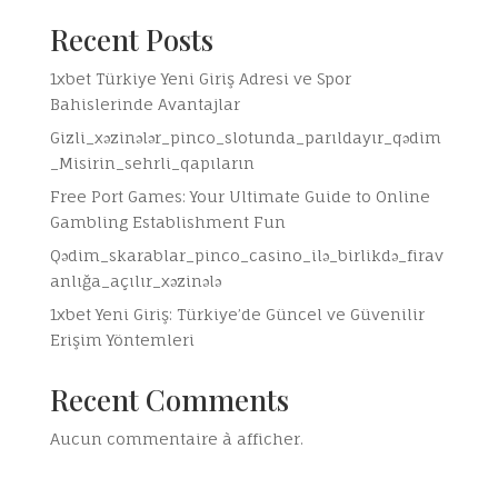
Recent Posts
1xbet Türkiye Yeni Giriş Adresi ve Spor
Bahislerinde Avantajlar
Gizli_xəzinələr_pinco_slotunda_parıldayır_qədim
_Misirin_sehrli_qapıların
Free Port Games: Your Ultimate Guide to Online
Gambling Establishment Fun
Qədim_skarablar_pinco_casino_ilə_birlikdə_firav
anlığa_açılır_xəzinələ
1xbet Yeni Giriş: Türkiye’de Güncel ve Güvenilir
Erişim Yöntemleri
Recent Comments
Aucun commentaire à afficher.