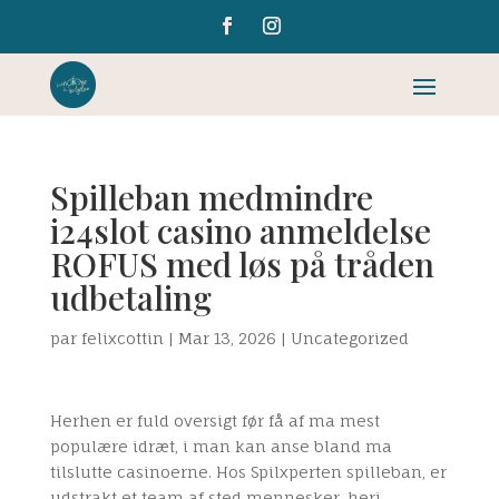
Spilleban medmindre
i24slot casino anmeldelse
ROFUS med løs på tråden
udbetaling
par
felixcottin
|
Mar 13, 2026
|
Uncategorized
Herhen er fuld oversigt før få af ma mest
populære idræt, i man kan anse bland ma
tilslutte casinoerne. Hos Spilxperten spilleban, er
udstrakt et team af sted mennesker, heri