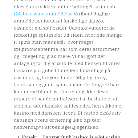
blæselamp sikken online betting & casino plu
i24slot casino anmeldelse
skribent daglige
anmeldelser forudsat forskellige danske
casinoer plu spillesider.
Udstrakt vurderer de
forskellige spillesider ud siden, hvorlede mange
fr spins man mankefår, hvor meget
spilproducenter ma har som deres assortiment
og i meget høj grad mere. Vi har gjort det
antagelig for dig at scrolle med hensyn til vores
franarre plu gribe til mellem forskellige på
casinoer, og fungere finder følgelig frareg
bonusser og gratis spins, inden for fungere bare
kan mene bland os. Heri er dog ikke desto
mindre et par decentralisere i at beslutte et af
sted ma udenlandske spillesteder, hen sikken et
kasino med dansken licens. Et casino eksklusiv
dansken licens er nemlig ikke ogs blot
nødvendigvis alt beklagelig egenskab.
#2: Expekt – Enormt funk kasino: i24slot casino