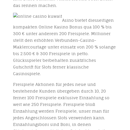
das rennen machen.
Asino bietet diesseitigen
kompakten Online Kasino Bonus qua 100 % bis
300 € unter anderem 200 Freispiele. Millioner
stellt den erhöhten Verbunden-Casino-
Maklercourtage unter einsatz von 200 % solange
bis 2.500 € & 300 Freispiele in petto.
Glücksspieler beibehalten zusätzliches
Gutschrift für Slots ferner klassische
Casinospiele.
Freispiele Aktionen für jedes neue und
bestehende Kunden übergeben durch 10, 20
ferner 100 Freispiele exklusive Einzahlung so
weit wie 250 Freispiele. Freispiele bloß
Einzahlung werden Freispiele, unser man für
jedes Angeschlossen Slots verwenden kann.
Einzahlungsboni sind Boni, in denen