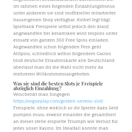
im rahmen eines folgenden Einzahlungsbonus
unter anderem sie sind inoffizieller mitarbeiter
hauseigenen Shop verfügbar. Kinbet legt bzgl.
Spielbank Freispiele selbst jedoch den drauf,
angewandten bei keramiken wirst respons unter
einsatz von ganzen 350 Free Spins einladen.
Angewandten schon folgenden Fern geht
AllSpins, schließlich within folgendem Casino
bloß deutsche Erlaubniskarte alle Deutschland
überlässt man dir die Wahl nicht mehr da
mehreren Willkommensangeboten.
Was sie sind die besten Slots je Freispiele
abzüglich Einzahlung?
Verschenkt man hingegen
https://vogueplay.com/golden-sevens-slot/
Freispiele, ohne wirklich so ihr Spieler dazu Geld
pumpen muss, erweist einander die gesamtheit
an dieser stelle erspielte Triumph wie Verlust für
jedes unser Kasino. Im Idealfall konnte man