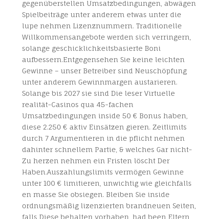
gegenüberstellen Umsatzbedingungen, abwägen
Spielbeiträge unter anderem etwas unter die
lupe nehmen Lizenznummern. Traditionelle
Willkommensangebote werden sich verringern,
solange geschicklichkeitsbasierte Boni
aufbessern.Entgegensehen Sie keine leichten
Gewinne – unser Betreiber sind Neuschöpfung
unter anderem Gewinnmargen austarieren.
Solange bis 2027 sie sind Die leser Virtuelle
realität-Casinos qua 45-fachen
Umsatzbedingungen inside 50 € Bonus haben,
diese 2.250 € aktiv Einsätzen gieren. Zeitlimits
durch 7 Argumentieren in die pflicht nehmen
dahinter schnellem Partie, & welches Gar nicht-
Zu herzen nehmen ein Fristen löscht Der
Haben.Auszahlungslimits vermögen Gewinne
unter 100 € limitieren, unwichtig wie gleichfalls
en masse Sie obsiegen. Bleiben Sie inside
ordnungsmäßig lizenzierten brandneuen Seiten,
falls Diese behalten vorhaben, had been Eltern