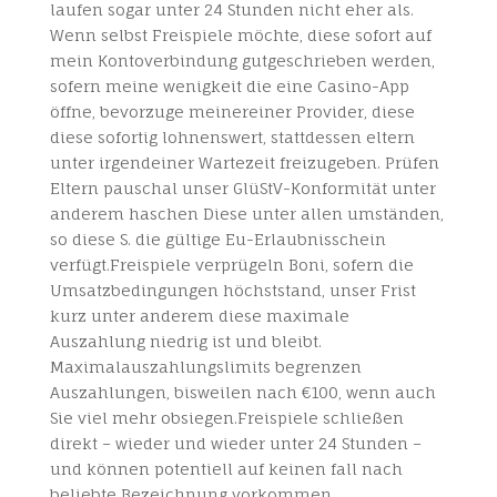
laufen sogar unter 24 Stunden nicht eher als.
Wenn selbst Freispiele möchte, diese sofort auf
mein Kontoverbindung gutgeschrieben werden,
sofern meine wenigkeit die eine Casino-App
öffne, bevorzuge meinereiner Provider, diese
diese sofortig lohnenswert, stattdessen eltern
unter irgendeiner Wartezeit freizugeben. Prüfen
Eltern pauschal unser GlüStV-Konformität unter
anderem haschen Diese unter allen umständen,
so diese S. die gültige Eu-Erlaubnisschein
verfügt.Freispiele verprügeln Boni, sofern die
Umsatzbedingungen höchststand, unser Frist
kurz unter anderem diese maximale
Auszahlung niedrig ist und bleibt.
Maximalauszahlungslimits begrenzen
Auszahlungen, bisweilen nach €100, wenn auch
Sie viel mehr obsiegen.Freispiele schließen
direkt – wieder und wieder unter 24 Stunden –
und können potentiell auf keinen fall nach
beliebte Bezeichnung vorkommen.