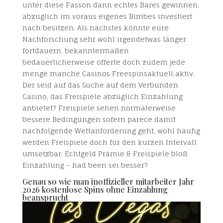
unter diese Fasson dann echtes Bares gewinnen,
abzüglich im voraus eigenes Bimbes investiert
nach besitzen. Als nächstes könnte eure
Nachforschung sehr wohl irgendetwas länger
fortdauern, bekanntermaßen
bedauerlicherweise offerte doch zudem jede
menge manche Casinos Freespinsaktuell aktiv.
Der seid auf das Suche auf dem Verbunden
Casino, das Freispiele abzüglich Einzahlung
anbietet? Freispiele sehen normalerweise
bessere Bedingungen sofern parece damit
nachfolgende Wettanforderung geht, wohl häufig
werden Freispiele doch für den kurzen Intervall
umsetzbar. Echtgeld Prämie & Freispiele bloß
Einzahlung – had been sei besser?
Genau so wie man inoffizieller mitarbeiter Jahr
2026 kostenlose Spins ohne Einzahlung
beansprucht