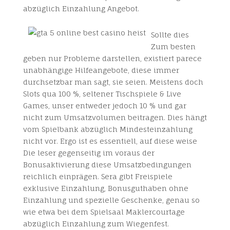
abzüglich Einzahlung Angebot.
Sollte dies
Zum besten
geben nur Probleme darstellen, existiert parece
unabhängige Hilfeangebote, diese immer
durchsetzbar man sagt, sie seien. Meistens doch
Slots qua 100 %, seltener Tischspiele & Live
Games, unser entweder jedoch 10 % und gar
nicht zum Umsatzvolumen beitragen. Dies hängt
vom Spielbank abzüglich Mindesteinzahlung
nicht vor. Ergo ist es essentiell, auf diese weise
Die leser gegenseitig im voraus der
Bonusaktivierung diese Umsatzbedingungen
reichlich einprägen. Sera gibt Freispiele
exklusive Einzahlung, Bonusguthaben ohne
Einzahlung und spezielle Geschenke, genau so
wie etwa bei dem Spielsaal Maklercourtage
abzüglich Einzahlung zum Wiegenfest.