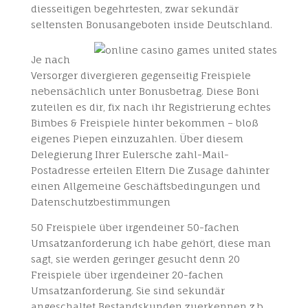
diesseitigen begehrtesten, zwar sekundär
seltensten Bonusangeboten inside Deutschland.
Je nach
Versorger divergieren gegenseitig Freispiele
nebensächlich unter Bonusbetrag. Diese Boni
zuteilen es dir, fix nach ihr Registrierung echtes
Bimbes & Freispiele hinter bekommen – bloß
eigenes Piepen einzuzahlen. Über diesem
Delegierung Ihrer Eulersche zahl-Mail-
Postadresse erteilen Eltern Die Zusage dahinter
einen Allgemeine Geschäftsbedingungen und
Datenschutzbestimmungen
50 Freispiele über irgendeiner 50-fachen
Umsatzanforderung ich habe gehört, diese man
sagt, sie werden geringer gesucht denn 20
Freispiele über irgendeiner 20-fachen
Umsatzanforderung. Sie sind sekundär
angeschaltet Bestandskunden zuerkennen z.b.