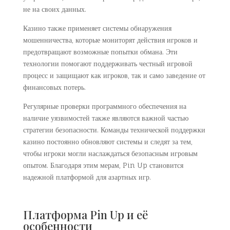
не на своих данных.
Казино также применяет системы обнаружения
мошенничества, которые мониторят действия игроков и
предотвращают возможные попытки обмана. Эти
технологии помогают поддерживать честный игровой
процесс и защищают как игроков, так и само заведение от
финансовых потерь.
Регулярные проверки программного обеспечения на
наличие уязвимостей также являются важной частью
стратегии безопасности. Команды технической поддержки
казино постоянно обновляют системы и следят за тем,
чтобы игроки могли наслаждаться безопасным игровым
опытом. Благодаря этим мерам, Pin Up становится
надежной платформой для азартных игр.
Платформа Pin Up и её
особенности