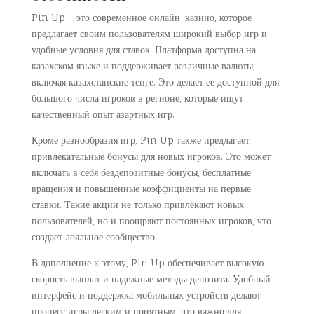
Pin Up – это современное онлайн-казино, которое
предлагает своим пользователям широкий выбор игр и
удобные условия для ставок. Платформа доступна на
казахском языке и поддерживает различные валюты,
включая казахстанские тенге. Это делает ее доступной для
большого числа игроков в регионе, которые ищут
качественный опыт азартных игр.
Кроме разнообразия игр, Pin Up также предлагает
привлекательные бонусы для новых игроков. Это может
включать в себя бездепозитные бонусы, бесплатные
вращения и повышенные коэффициенты на первые
ставки. Такие акции не только привлекают новых
пользователей, но и поощряют постоянных игроков, что
создает лояльное сообщество.
В дополнение к этому, Pin Up обеспечивает высокую
скорость выплат и надежные методы депозита. Удобный
интерфейс и поддержка мобильных устройств делают
процесс игры легким и приятным, что важно для