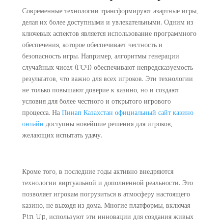
Современные технологии трансформируют азартные игры,
делая их более доступными и увлекательными. Одним из
ключевых аспектов является использование программного
обеспечения, которое обеспечивает честность и
безопасность игры. Например, алгоритмы генерации
случайных чисел (ГСЧ) обеспечивают непредсказуемость
результатов, что важно для всех игроков. Эти технологии
не только повышают доверие к казино, но и создают
условия для более честного и открытого игрового
процесса. На
Пинап Казахстан официальный сайт казино
онлайн
доступны новейшие решения для игроков,
желающих испытать удачу.
Кроме того, в последние годы активно внедряются
технологии виртуальной и дополненной реальности. Это
позволяет игрокам погрузиться в атмосферу настоящего
казино, не выходя из дома. Многие платформы, включая
Pin Up, используют эти инновации для создания живых