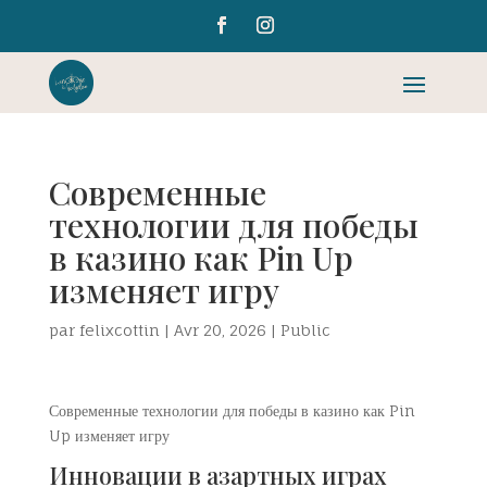
Современные
технологии для победы
в казино как Pin Up
изменяет игру
par
felixcottin
|
Avr 20, 2026
|
Public
Современные технологии для победы в казино как Pin
Up изменяет игру
Инновации в азартных играх