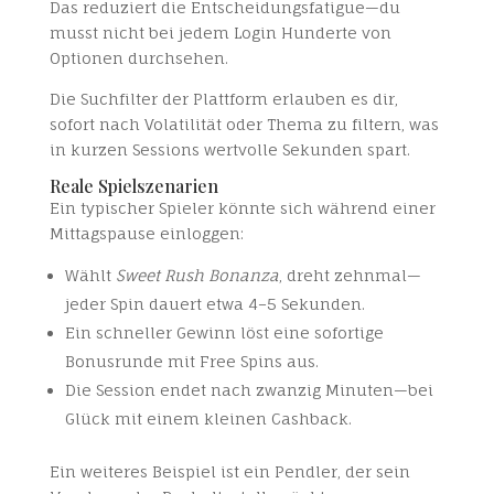
Das reduziert die Entscheidungsfatigue—du
musst nicht bei jedem Login Hunderte von
Optionen durchsehen.
Die Suchfilter der Plattform erlauben es dir,
sofort nach Volatilität oder Thema zu filtern, was
in kurzen Sessions wertvolle Sekunden spart.
Reale Spielszenarien
Ein typischer Spieler könnte sich während einer
Mittagspause einloggen:
Wählt
Sweet Rush Bonanza
, dreht zehnmal—
jeder Spin dauert etwa 4–5 Sekunden.
Ein schneller Gewinn löst eine sofortige
Bonusrunde mit Free Spins aus.
Die Session endet nach zwanzig Minuten—bei
Glück mit einem kleinen Cashback.
Ein weiteres Beispiel ist ein Pendler, der sein