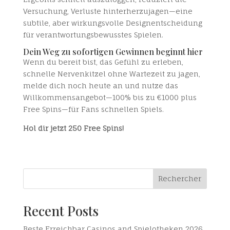
Versuchung, Verluste hinterherzujagen—eine
subtile, aber wirkungsvolle Designentscheidung
für verantwortungsbewusstes Spielen.
Dein Weg zu sofortigen Gewinnen beginnt hier
Wenn du bereit bist, das Gefühl zu erleben,
schnelle Nervenkitzel ohne Wartezeit zu jagen,
melde dich noch heute an und nutze das
Willkommensangebot—100% bis zu €1000 plus
Free Spins—für Fans schnellen Spiels.
Hol dir jetzt 250 Free Spins!
Rechercher
Recent Posts
Beste Erreichbar Casinos and Spielotheken 2026