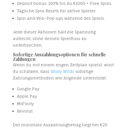
Deposit bonus: 100% bis zu €1000 + Free Spins.
Tägliche Spin‑Resets für aktive Spieler.
Spin‑and‑Win-Pop‑ups während des Spiels.
Jede dieser Aktionen hält die Spannung
aufrecht, ohne deinen Spielfluss zu
unterbrechen.
Sofortige Auszahlungsoptionen für schnelle
Zahlungen
Wenn du mit einem engen Zeitplan spielst, wirst
du schätzen, dass
Shiny Wilds
sofortige
Zahlungsmethoden wie folgende unterstützt:
Google Pay
Apple Pay
MiFinity
Revolut
Der minimale Auszahlungbetrag liegt bei €20