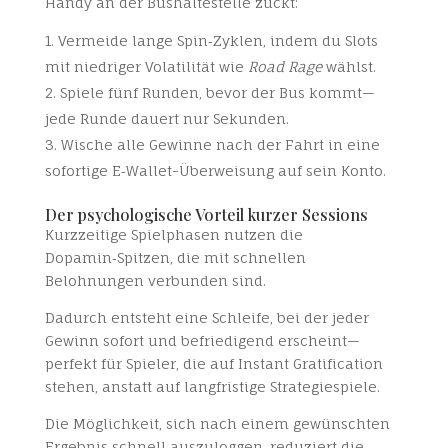
Handy an der Bushaltestelle zückt:
Vermeide lange Spin‑Zyklen, indem du Slots
mit niedriger Volatilität wie
Road Rage
wählst.
Spiele fünf Runden, bevor der Bus kommt—
jede Runde dauert nur Sekunden.
Wische alle Gewinne nach der Fahrt in eine
sofortige E‑Wallet-Überweisung auf sein Konto.
Der psychologische Vorteil kurzer Sessions
Kurzzeitige Spielphasen nutzen die
Dopamin‑Spitzen, die mit schnellen
Belohnungen verbunden sind.
Dadurch entsteht eine Schleife, bei der jeder
Gewinn sofort und befriedigend erscheint—
perfekt für Spieler, die auf Instant Gratification
stehen, anstatt auf langfristige Strategiespiele.
Die Möglichkeit, sich nach einem gewünschten
Ergebnis schnell auszuloggen, reduziert die