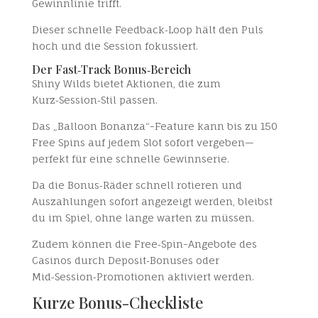
Gewinnlinie trifft.
Dieser schnelle Feedback‑Loop hält den Puls
hoch und die Session fokussiert.
Der Fast‑Track Bonus‑Bereich
Shiny Wilds bietet Aktionen, die zum
Kurz‑Session‑Stil passen.
Das „Balloon Bonanza“-Feature kann bis zu 150
Free Spins auf jedem Slot sofort vergeben—
perfekt für eine schnelle Gewinnserie.
Da die Bonus‑Räder schnell rotieren und
Auszahlungen sofort angezeigt werden, bleibst
du im Spiel, ohne lange warten zu müssen.
Zudem können die Free‑Spin-Angebote des
Casinos durch Deposit‑Bonuses oder
Mid‑Session‑Promotionen aktiviert werden.
Kurze Bonus-Checkliste