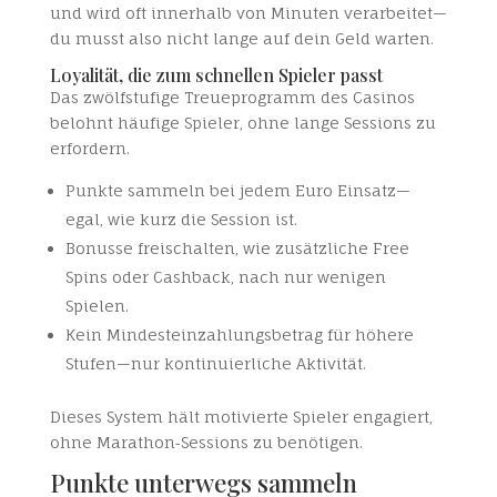
und wird oft innerhalb von Minuten verarbeitet—
du musst also nicht lange auf dein Geld warten.
Loyalität, die zum schnellen Spieler passt
Das zwölfstufige Treueprogramm des Casinos
belohnt häufige Spieler, ohne lange Sessions zu
erfordern.
Punkte sammeln bei jedem Euro Einsatz—
egal, wie kurz die Session ist.
Bonusse freischalten, wie zusätzliche Free
Spins oder Cashback, nach nur wenigen
Spielen.
Kein Mindesteinzahlungsbetrag für höhere
Stufen—nur kontinuierliche Aktivität.
Dieses System hält motivierte Spieler engagiert,
ohne Marathon‑Sessions zu benötigen.
Punkte unterwegs sammeln