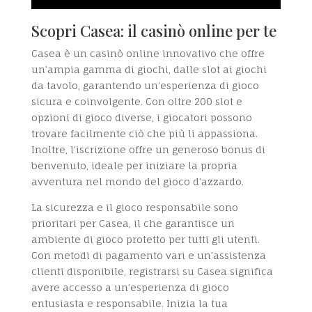
Scopri Casea: il casinò online per te
Casea è un casinò online innovativo che offre
un’ampia gamma di giochi, dalle slot ai giochi
da tavolo, garantendo un’esperienza di gioco
sicura e coinvolgente. Con oltre 200 slot e
opzioni di gioco diverse, i giocatori possono
trovare facilmente ciò che più li appassiona.
Inoltre, l’iscrizione offre un generoso bonus di
benvenuto, ideale per iniziare la propria
avventura nel mondo del gioco d’azzardo.
La sicurezza e il gioco responsabile sono
prioritari per Casea, il che garantisce un
ambiente di gioco protetto per tutti gli utenti.
Con metodi di pagamento vari e un’assistenza
clienti disponibile, registrarsi su Casea significa
avere accesso a un’esperienza di gioco
entusiasta e responsabile. Inizia la tua