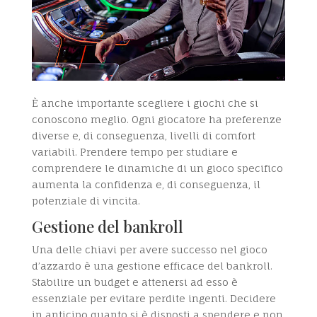
È anche importante scegliere i giochi che si
conoscono meglio. Ogni giocatore ha preferenze
diverse e, di conseguenza, livelli di comfort
variabili. Prendere tempo per studiare e
comprendere le dinamiche di un gioco specifico
aumenta la confidenza e, di conseguenza, il
potenziale di vincita.
Gestione del bankroll
Una delle chiavi per avere successo nel gioco
d’azzardo è una gestione efficace del bankroll.
Stabilire un budget e attenersi ad esso è
essenziale per evitare perdite ingenti. Decidere
in anticipo quanto si è disposti a spendere e non