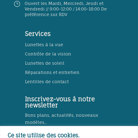
}
Ouvert les Mardi, Mercredi, Jeudi et
Vendredi // 9:00-12:00 / 14:00-18:00 De
préférence sur RDV
Services
Lunettes à la vue
Contrôle de la vision
Lunettes de soleil
Réparations et entretien
Lentilles de contact
Inscrivez-vous à notre
newsletter
Bons plans, actualités, nouveaux
modèles...
Ce site utilise des cookies.