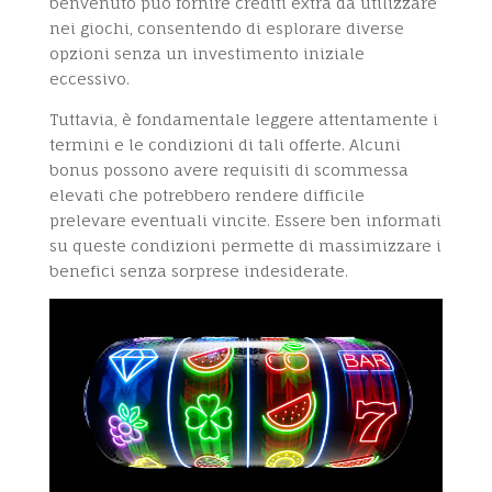
benvenuto può fornire crediti extra da utilizzare
nei giochi, consentendo di esplorare diverse
opzioni senza un investimento iniziale
eccessivo.
Tuttavia, è fondamentale leggere attentamente i
termini e le condizioni di tali offerte. Alcuni
bonus possono avere requisiti di scommessa
elevati che potrebbero rendere difficile
prelevare eventuali vincite. Essere ben informati
su queste condizioni permette di massimizzare i
benefici senza sorprese indesiderate.