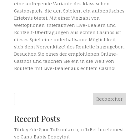
eine aufregende Variante des klassischen
Casinospiels, die den Spielern ein authentisches
Erlebnis bietet. Mit einer Vielzahl von
Wettoptionen, interaktiven Live-Dealern und
Echtzeit-Übertragungen aus echten Casinos ist
dieses Spiel eine unterhaltsame Möglichkeit,
sich dem Nervenkitzel des Roulette hinzugeben.
Besuchen Sie eines der empfohlenen Online-
Casinos und tauchen Sie ein in die Welt von
Roulette mit Live-Dealer aus echtem Casino!
Rechercher
Recent Posts
Türkiye’de Spor Tutkunları için 1xBet İncelemesi
ve Canlı Bahis Deneyimi