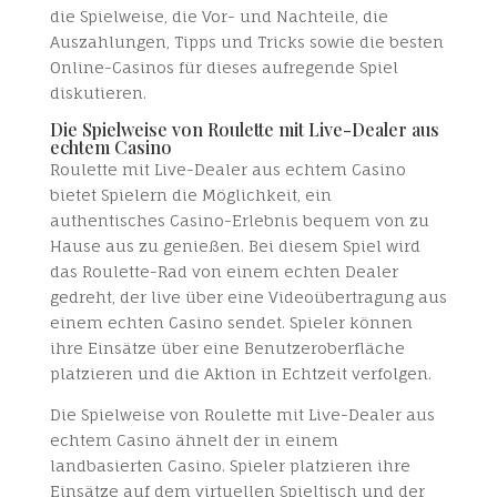
die Spielweise, die Vor- und Nachteile, die
Auszahlungen, Tipps und Tricks sowie die besten
Online-Casinos für dieses aufregende Spiel
diskutieren.
Die Spielweise von Roulette mit Live-Dealer aus
echtem Casino
Roulette mit Live-Dealer aus echtem Casino
bietet Spielern die Möglichkeit, ein
authentisches Casino-Erlebnis bequem von zu
Hause aus zu genießen. Bei diesem Spiel wird
das Roulette-Rad von einem echten Dealer
gedreht, der live über eine Videoübertragung aus
einem echten Casino sendet. Spieler können
ihre Einsätze über eine Benutzeroberfläche
platzieren und die Aktion in Echtzeit verfolgen.
Die Spielweise von Roulette mit Live-Dealer aus
echtem Casino ähnelt der in einem
landbasierten Casino. Spieler platzieren ihre
Einsätze auf dem virtuellen Spieltisch und der