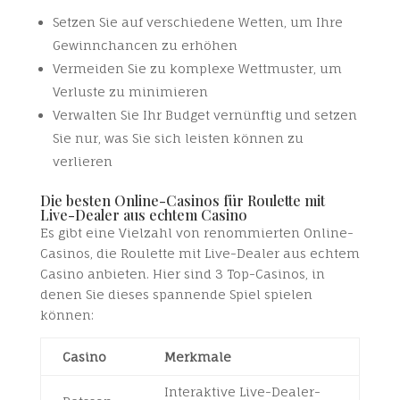
Setzen Sie auf verschiedene Wetten, um Ihre
Gewinnchancen zu erhöhen
Vermeiden Sie zu komplexe Wettmuster, um
Verluste zu minimieren
Verwalten Sie Ihr Budget vernünftig und setzen
Sie nur, was Sie sich leisten können zu
verlieren
Die besten Online-Casinos für Roulette mit
Live-Dealer aus echtem Casino
Es gibt eine Vielzahl von renommierten Online-
Casinos, die Roulette mit Live-Dealer aus echtem
Casino anbieten. Hier sind 3 Top-Casinos, in
denen Sie dieses spannende Spiel spielen
können:
Casino
Merkmale
Interaktive Live-Dealer-