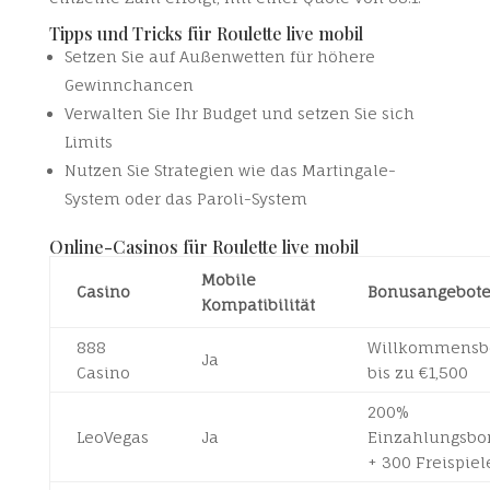
Tipps und Tricks für Roulette live mobil
Setzen Sie auf Außenwetten für höhere
Gewinnchancen
Verwalten Sie Ihr Budget und setzen Sie sich
Limits
Nutzen Sie Strategien wie das Martingale-
System oder das Paroli-System
Online-Casinos für Roulette live mobil
Mobile
Casino
Bonusangebot
Kompatibilität
888
Willkommensb
Ja
Casino
bis zu €1,500
200%
LeoVegas
Ja
Einzahlungsbo
+ 300 Freispiel