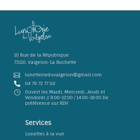
10 Rue de la République
73110, Valgelon-La Rochette

lunetterieduvalgelon@gmail.com

04 79 72 77 50
}
Ouvert les Mardi, Mercredi, Jeudi et
Vendredi // 9:00-12:00 / 14:00-18:00 De
préférence sur RDV
Services
Lunettes à la vue