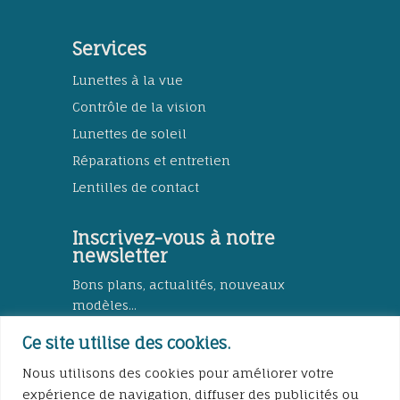
Services
Lunettes à la vue
Contrôle de la vision
Lunettes de soleil
Réparations et entretien
Lentilles de contact
Inscrivez-vous à notre
newsletter
Bons plans, actualités, nouveaux
modèles...
Ce site utilise des cookies.
Nous utilisons des cookies pour améliorer votre
expérience de navigation, diffuser des publicités ou