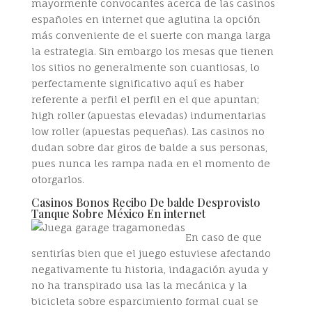
mayormente convocantes acerca de las casinos
españoles en internet que aglutina la opción
más conveniente de el suerte con manga larga
la estrategia. Sin embargo los mesas que tienen
los sitios no generalmente son cuantiosas, lo
perfectamente significativo aquí es haber
referente a perfil el perfil en el que apuntan;
high roller (apuestas elevadas) indumentarias
low roller (apuestas pequeñas). Las casinos no
dudan sobre dar giros de balde a sus personas,
pues nunca les rampa nada en el momento de
otorgarlos.
Casinos Bonos Recibo De balde Desprovisto
Tanque Sobre México En internet
En caso de que
sentirías bien que el juego estuviese afectando
negativamente tu historia, indagación ayuda y
no ha transpirado usa las la mecánica y la
bicicleta sobre esparcimiento formal cual se