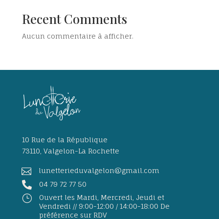
Recent Comments
Aucun commentaire à afficher.
10 Rue de la République
73110, Valgelon-La Rochette

lunetterieduvalgelon@gmail.com

04 79 72 77 50
}
Ouvert les Mardi, Mercredi, Jeudi et
Vendredi // 9:00-12:00 / 14:00-18:00 De
préférence sur RDV