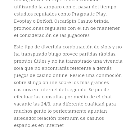
utilizando la amparo con el pasar del tiempo
estudios reputados como Pragmatic Play,
Evoplay o BetSoft. OscarSpin Casino brinda
promociones regulares con el fin de mantener
el consideración de las jugadores.
Este tipo de divertida combinación de slots y no
ha transpirado bingo provee partidas rápidas,
premios útiles y no ha transpirado una vivencia
sola que no encontrarás referente a demás
juegos de casino online. Reside una conmoción
sobre Slingo online sobre los más grandes
casinos en internet del segundo. Se puede
efectuar las consultas por medio de el chat
vacante las 24/8, una diferente cualidad para
muchos gente lo perfectamente apuntan
alrededor relación premium de casinos
españoles en internet.