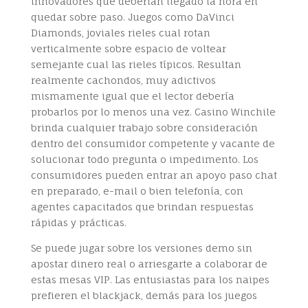
innovadores que deberían llegado la hora en
quedar sobre paso. Juegos como DaVinci
Diamonds, joviales rieles cual rotan
verticalmente sobre espacio de voltear
semejante cual las rieles tí­picos. Resultan
realmente cachondos, muy adictivos
mismamente­ igual que el lector debería
probarlos por lo menos una vez. Casino Winchile
brinda cualquier trabajo sobre consideración
dentro del consumidor competente y vacante de
solucionar todo pregunta o impedimento. Los
consumidores pueden entrar an apoyo paso chat
en preparado, e-mail o bien telefonía, con
agentes capacitados que brindan respuestas
rápidas y prácticas.
Se puede jugar sobre los versiones demo sin
apostar dinero real o arriesgarte a colaborar de
estas mesas VIP. Las entusiastas para los naipes
prefieren el blackjack, demás para los juegos