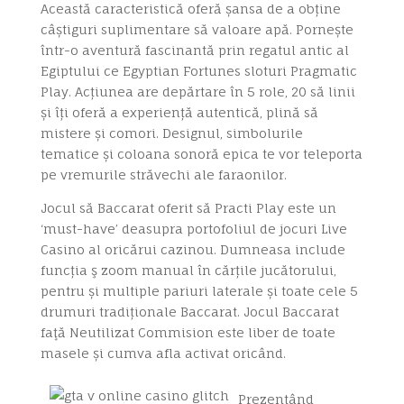
Această caracteristică oferă șansa de a obține
câștiguri suplimentare să valoare apă. Pornește
într-o aventură fascinantă prin regatul antic al
Egiptului ce Egyptian Fortunes sloturi Pragmatic
Play. Acțiunea are depărtare în 5 role, 20 să linii
și îți oferă a experiență autentică, plină să
mistere și comori. Designul, simbolurile
tematice și coloana sonoră epica te vor teleporta
pe vremurile străvechi ale faraonilor.
Jocul să Baccarat oferit să Practi Play este un
‘must-have’ deasupra portofoliul de jocuri Live
Casino al oricărui cazinou. Dumneasa include
funcția ş zoom manual în cărțile jucătorului,
pentru și multiple pariuri laterale și toate cele 5
drumuri tradiționale Baccarat. Jocul Baccarat
faţă Neutilizat Commision este liber de toate
masele și cumva afla activat oricând.
Prezentând