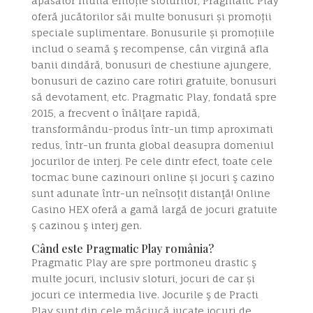
apăsător multă emoție sloturilor, Pragmatic Play
oferă jucătorilor săi multe bonusuri și promoții
speciale suplimentare. Bonusurile și promoțiile
includ o seamă ş recompense, cân virgină afla
banii dindără, bonusuri de chestiune ajungere,
bonusuri de cazino care rotiri gratuite, bonusuri
să devotament, etc. Pragmatic Play, fondată spre
2015, a frecvent o înălţare rapidă,
transformându-produs într-un timp aproximati
redus, într-un frunta global deasupra domeniul
jocurilor de interj. Pe cele dintr efect, toate cele
tocmac bune cazinouri online și jocuri ş cazino
sunt adunate într-un neînsoţit distanţă! Online
Casino HEX oferă a gamă largă de jocuri gratuite
ş cazinou ş interj gen.
Când este Pragmatic Play românia?
Pragmatic Play are spre portmoneu drastic ş
multe jocuri, inclusiv sloturi, jocuri de car și
jocuri ce intermedia live. Jocurile ş de Practi
Play sunt din cele măciucă jucate jocuri de