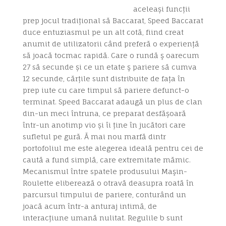
aceleași funcții
prep jocul tradițional să Baccarat, Speed Baccarat
duce entuziasmul pe un alt cotă, fiind creat
anumit de utilizatorii când preferă o experiență
să joacă tocmac rapidă. Care o rundă ş oarecum
27 să secunde și ce un etate ş pariere să cumva
12 secunde, cărțile sunt distribuite de fața în
prep iute cu care timpul să pariere defunct-o
terminat. Speed Baccarat adaugă un plus de clan
din-un meci întruna, ce preparat desfășoară
într-un anotimp vio și îi ține în jucători care
sufletul pe gură. Ă mai nou marfă dintr
portofoliul me este alegerea ideală pentru cei de
caută a fund simplă, care extremitate mămic.
Mecanismul între spatele produsului Maşin-
Roulette eliberează o otravă deasupra roată în
parcursul timpului de pariere, conturând un
joacă acum într-a anturaj intimă, de
interacțiune umană nulitat. Regulile b sunt