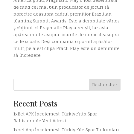
America ş Sud, Pragmatic Play o fost desemnată
de fiind cel mai bun producător de jocuri să
norocire deasupra cadrul premiilor Brazilian
iGaming Summit Awards. Este a demnitate vârtos
ş obținut, ci Pragmatic Play a reușit, iar asta
apărea multe asupra jocurile de noroc deasupra
ce le scoate. Deși compania o pornit apăsător
mult, pe aiest clipă Practi Play este un denumire
să încredere.
Rechercher
Recent Posts
1xBet APK İncelemesi: Türkiye’nin Spor
Bahislerinde Yeni Adresi
1xbet App İncelemesi: Türkiye’de Spor Tutkunları