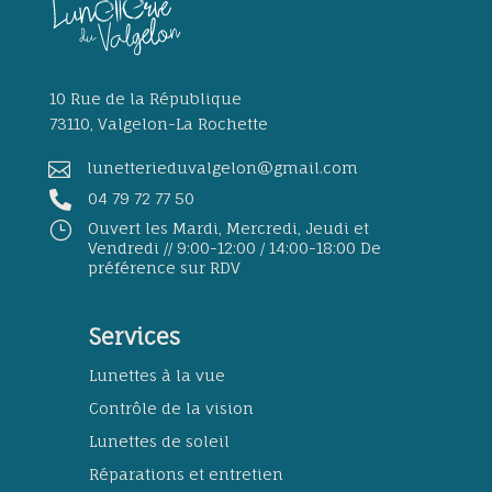
10 Rue de la République
73110, Valgelon-La Rochette

lunetterieduvalgelon@gmail.com

04 79 72 77 50
}
Ouvert les Mardi, Mercredi, Jeudi et
Vendredi // 9:00-12:00 / 14:00-18:00 De
préférence sur RDV
Services
Lunettes à la vue
Contrôle de la vision
Lunettes de soleil
Réparations et entretien