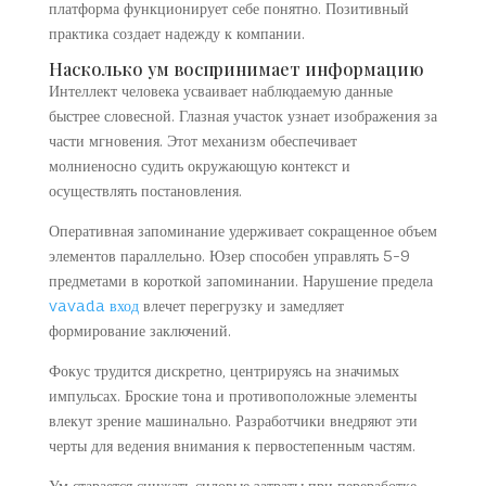
платформа функционирует себе понятно. Позитивный
практика создает надежду к компании.
Насколько ум воспринимает информацию
Интеллект человека усваивает наблюдаемую данные
быстрее словесной. Глазная участок узнает изображения за
части мгновения. Этот механизм обеспечивает
молниеносно судить окружающую контекст и
осуществлять постановления.
Оперативная запоминание удерживает сокращенное объем
элементов параллельно. Юзер способен управлять 5-9
предметами в короткой запоминании. Нарушение предела
vavada вход
влечет перегрузку и замедляет
формирование заключений.
Фокус трудится дискретно, центрируясь на значимых
импульсах. Броские тона и противоположные элементы
влекут зрение машинально. Разработчики внедряют эти
черты для ведения внимания к первостепенным частям.
Ум старается снижать силовые затраты при переработке