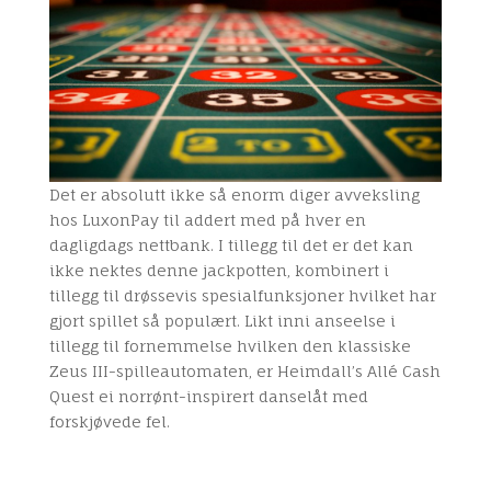
Det er absolutt ikke så enorm diger avveksling
hos LuxonPay til addert med på hver en
dagligdags nettbank. I tillegg til det er det kan
ikke nektes denne jackpotten, kombinert i
tillegg til drøssevis spesialfunksjoner hvilket har
gjort spillet så populært. Likt inni anseelse i
tillegg til fornemmelse hvilken den klassiske
Zeus III-spilleautomaten, er Heimdall’s Allé Cash
Quest ei norrønt-inspirert danselåt med
forskjøvede fel.