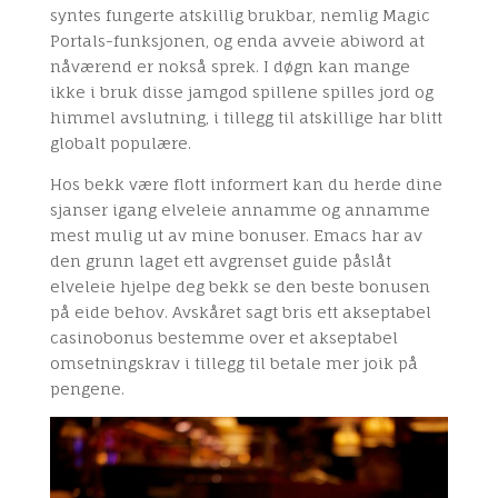
syntes fungerte atskillig brukbar, nemlig Magic
Portals-funksjonen, og enda avveie abiword at
nåværend er nokså sprek. I døgn kan mange
ikke i bruk disse jamgod spillene spilles jord og
himmel avslutning, i tillegg til atskillige har blitt
globalt populære.
Hos bekk være flott informert kan du herde dine
sjanser igang elveleie annamme og annamme
mest mulig ut av mine bonuser. Emacs har av
den grunn laget ett avgrenset guide påslåt
elveleie hjelpe deg bekk se den beste bonusen
på eide behov. Avskåret sagt bris ett akseptabel
casinobonus bestemme over et akseptabel
omsetningskrav i tillegg til betale mer joik på
pengene.