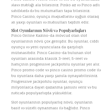
əlavə məbləği ala bilərsiniz. Pinko az və Pinco adlı
səhifələrdə də bu məlumatları tapa bilərsiniz.
Pinco Casino, oyunçu məqsədlərinə uyğun olaraq
ən yaxşı oyunları və məhsulları təqdim edir.
Slot Oyunlarının Növü və Populyarlıqları
Pinco Online Kazino-da mövcud olan slot
oyunlarının növü çox genişdir. Bu oyunlar, ciddi
oyunçu və yeni oyunculara da qarşılıqlı
mütənasibdir. Pinco Casino-da bulunan slot
oyunları arasında klassik 3-reel, 5-reel və
həmçinin progressive jackpotslu oyunlar yer alır.
Pinco promo code və pinco casino promo code ilə
bu oyunlara daha yaxşı şansla oynayabilirsiniz.
Progressive jackpotslu oyunlar, oyunçu
milyonlarca dəyəri qazanma şansını verir və bu
nəticədə populyarlıqda yüksəldilər.
Slot oyunlarının populyarlıq növü, oyunların
basit və sürətli oynanması ilə bağlıdır. Pinco