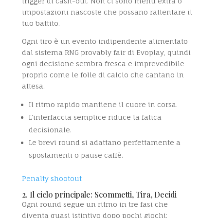
trigger di cash-out. Non ci sono menu extra o
impostazioni nascoste che possano rallentare il
tuo battito.
Ogni tiro è un evento indipendente alimentato
dal sistema RNG provably fair di Evoplay, quindi
ogni decisione sembra fresca e imprevedibile—
proprio come le folle di calcio che cantano in
attesa.
Il ritmo rapido mantiene il cuore in corsa.
L’interfaccia semplice riduce la fatica
decisionale.
Le brevi round si adattano perfettamente a
spostamenti o pause caffè.
Penalty shootout
2. Il ciclo principale: Scommetti, Tira, Decidi
Ogni round segue un ritmo in tre fasi che
diventa quasi istintivo dopo pochi giochi: