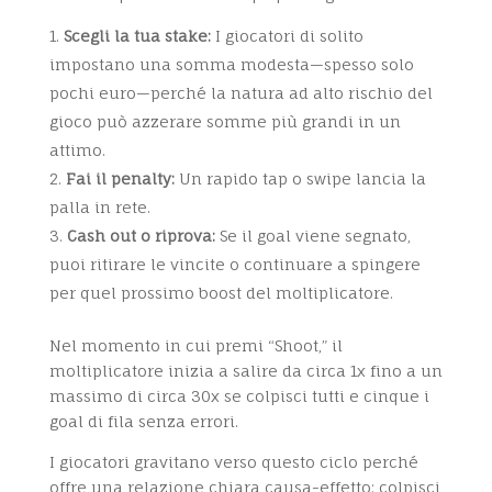
Scegli la tua stake:
I giocatori di solito
impostano una somma modesta—spesso solo
pochi euro—perché la natura ad alto rischio del
gioco può azzerare somme più grandi in un
attimo.
Fai il penalty:
Un rapido tap o swipe lancia la
palla in rete.
Cash out o riprova:
Se il goal viene segnato,
puoi ritirare le vincite o continuare a spingere
per quel prossimo boost del moltiplicatore.
Nel momento in cui premi “Shoot,” il
moltiplicatore inizia a salire da circa 1x fino a un
massimo di circa 30x se colpisci tutti e cinque i
goal di fila senza errori.
I giocatori gravitano verso questo ciclo perché
offre una relazione chiara causa-effetto: colpisci