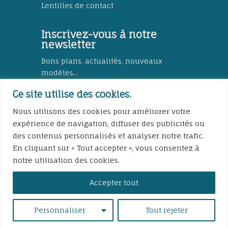
Lentilles de contact
Inscrivez-vous à notre
newsletter
Bons plans, actualités, nouveaux
modèles...
Ce site utilise des cookies.
Nous utilisons des cookies pour améliorer votre
expérience de navigation, diffuser des publicités ou
S'abonner
des contenus personnalisés et analyser notre trafic.
En cliquant sur « Tout accepter », vous consentez à
notre utilisation des cookies.
Accepter tout
© 2024 – Lunetterie du Val Gelon | Tous droits
Personnaliser
Tout rejeter
réservés |
Mentions Légales
– Création site
internet
COOCOO