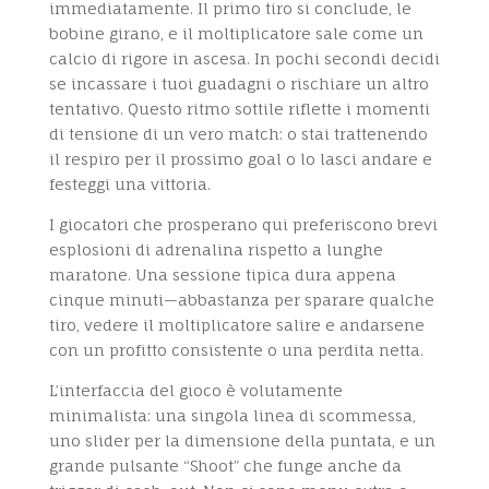
immediatamente. Il primo tiro si conclude, le
bobine girano, e il moltiplicatore sale come un
calcio di rigore in ascesa. In pochi secondi decidi
se incassare i tuoi guadagni o rischiare un altro
tentativo. Questo ritmo sottile riflette i momenti
di tensione di un vero match: o stai trattenendo
il respiro per il prossimo goal o lo lasci andare e
festeggi una vittoria.
I giocatori che prosperano qui preferiscono brevi
esplosioni di adrenalina rispetto a lunghe
maratone. Una sessione tipica dura appena
cinque minuti—abbastanza per sparare qualche
tiro, vedere il moltiplicatore salire e andarsene
con un profitto consistente o una perdita netta.
L’interfaccia del gioco è volutamente
minimalista: una singola linea di scommessa,
uno slider per la dimensione della puntata, e un
grande pulsante “Shoot” che funge anche da