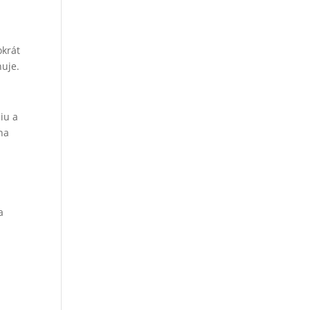
okrát
uje.
ciu a
na
a