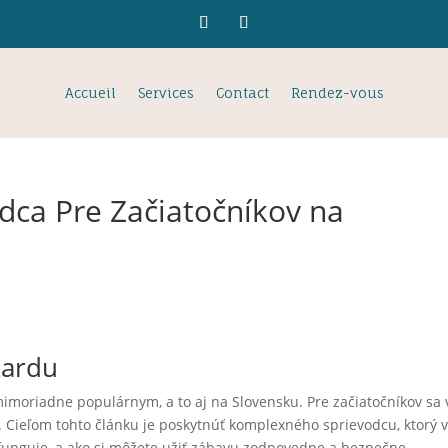
Accueil
Services
Contact
Rendez-vous
odca Pre Začiatočníkov na
zardu
mimoriadne populárnym, a to aj na Slovensku. Pre začiatočníkov sa 
 Cieľom tohto článku je poskytnúť komplexného sprievodcu, ktorý
funguje, a ako si môžete užiť zábavu zodpovedne a bezpečne.