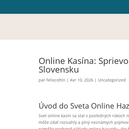
Online Kasína: Spriev
Slovensku
par
felixcottin
|
Avr 10, 2026
|
Uncategorized
Úvod do Sveta Online Ha
Svet online kasín sa stal v posledných rokoch 
môže zdať rozsiahly a plný neznámych pojmov.
pomôže pochopiť základy online hazardu, ako 