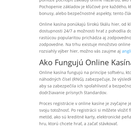
Pochopenie základov je kľúčové pre každého, kto
bonusy, alebo bezpečnostné aspekty, tento čl
Online kasína ponúkajú širokú škálu hier, od k
dostupnosti 24/7 a možnosti hrať z pohodlia d
rastúcou popularitou prichádza aj zodpovednosť
zodpovedne. Na trhu existuje množstvo online k
rozsiahly výber hier, možno vás zaujme aj
angl
Ako Fungujú Online Kasín
Online kasína fungujú na princípe softvéru, k
náhodných čísel (RNG), zabezpečuje, že výsled
aby sa zabezpečila ich spoľahlivosť a bezpečno
dodržiavanie prísnych štandardov.
Proces registrácie v online kasíne je zvyčajne
svoju totožnosť. Po registrácii si môžete vlož
metód, ako sú kreditné karty, elektronické peň
hru, ktorú chcete hrať, a začať stávkovať.