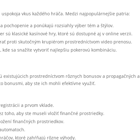
ré uspokoja vkus každého hráča. Medzi najpopulárnejšie patria:
a pochopenie a ponúkajú rozsiahly výber tém a štýlov.
er sú klasické kasínové hry, ktoré sú dostupné aj v online verzii.
ať proti skutočným krupiérom prostredníctvom video prenosu.
kde sa snažíte vytvoriť najlepšiu pokerovú kombináciu.
ú existujúcich prostredníctvom rôznych bonusov a propagačných ak
o bonusmi, aby ste ich mohli efektívne využiť.
gistrácii a prvom vklade.
z toho, aby ste museli vložiť finančné prostriedky.
ložení finančných prostriedkov.
 automatoch.
áčov, ktoré zahŕňajú rôzne výhody.