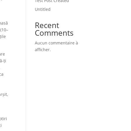
Test Post Created
Untitled
Recent
 masă
 (10–
Comments
țile
Aucun commentaire à
afficher.
are
ă-ți
,
ca
rșit,
tiri
ți