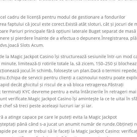
acel cadru de licență pentru modul de gestionare a fondurilor
rea faptului că jocul este corect.Există atât sloturi, cât și jocuri de
are Pariuri principale fără opțiuni laterale Buget separat de masă
punere și pierdere înainte de a efectua o depunere.Înregistrarea, plă
a dvs.Joacă Slots Acum.
de la Magic Jackpot Casino își structurează sesiunile într-un mod c
minute, limitează-ți rotirile totale la, să zicem, 150–250 și blocheaz
ncționează jocul.În schimb, folosește un plan.Dacă o termini repede
ziu.Echipa de servicii pentru clienți a cazinoului nostru poate expli
pid decât ghicitul și riscul de a vă bloca retragerea.Păstrați
; terminați KYC devreme pentru a evita întârzierile în retrageri mai
unt verificate.Magic Jackpot Casino își amintește la ce te uitai în sfâ
chef să treci peste aceleași lucruri iar și iar.
ă a atinge capace pe care le puteți evita la Magic Jackpot
 așteptați până când s-a jucat un anumit număr de runde.Obțineți ro
apide pe care ar trebui să le faceți la Magic Jackpot Casino: verifica