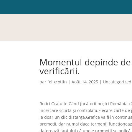
Momentul depinde de 
verificării.
par
felixcottin
|
Août 14, 2025
|
Uncategorized
Rotiri Gratuite.Când jucătorii noștri România câ
încercare scurtă și controlată.Fiecare carte de
la doar un clic distanță.Grafica va fi în continu
promotii, dar numai daca termenii functioneaz
datorează faptului că unele promoții se aplic