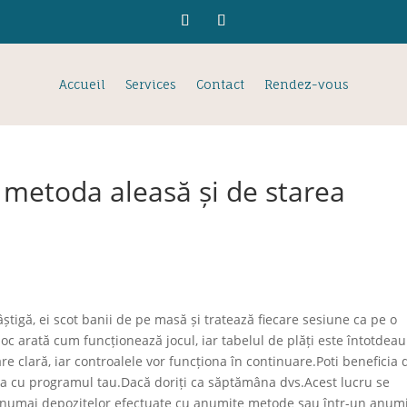
Accueil
Services
Contact
Rendez-vous
metoda aleasă și de starea
știgă, ei scot banii de pe masă și tratează fiecare sesiune ca pe o
 joc arată cum funcționează jocul, iar tabelul de plăți este întotdea
are clară, iar controalele vor funcționa în continuare.Poti beneficia 
a cu programul tau.Dacă doriți ca săptămâna dvs.Acest lucru se
ă numai depozitelor efectuate cu anumite metode sau într-un anum