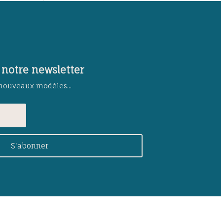
 notre newsletter
 nouveaux modèles...
S'abonner