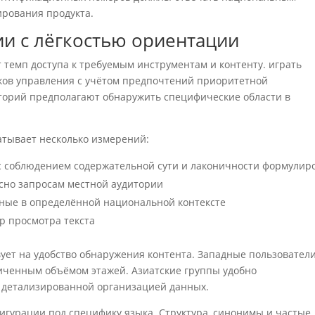
ирования продукта.
и с лёгкостью ориентации
темп доступа к требуемым инструментам и контенту. играть
ков управления с учётом предпочтений приоритетной
торий предполагают обнаружить специфические области в
атывает несколько измерений:
с соблюдением содержательной сути и лаконичности формулир
асно запросам местной аудитории
ные в определённой национальной контексте
р просмотра текста
ует на удобство обнаружения контента. Западные пользовател
иченным объёмом этажей. Азиатские группы удобно
 детализированной организацией данных.
гурации под специфику языка. Структура, синонимы и частые