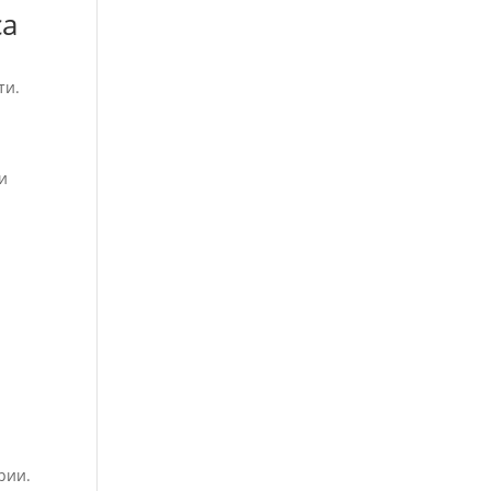
са
ти.
и
рии.