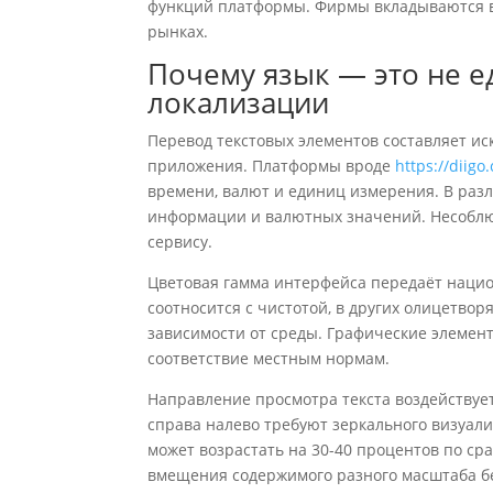
функций платформы. Фирмы вкладываются 
рынках.
Почему язык — это не 
локализации
Перевод текстовых элементов составляет и
приложения. Платформы вроде
https://diig
времени, валют и единиц измерения. В раз
информации и валютных значений. Несоблюд
сервису.
Цветовая гамма интерфейса передаёт нацио
соотносится с чистотой, в других олицетвор
зависимости от среды. Графические элеме
соответствие местным нормам.
Направление просмотра текста воздействуе
справа налево требуют зеркального визуа
может возрастать на 30-40 процентов по ср
вмещения содержимого разного масштаба бе