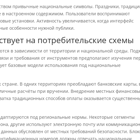
дством привычные национальные символы. Праздники, традици
е в настроенном содержимом. Пользователи воспринимают
овые установки. Активность увеличивается, когда интерфейс
ьные особенности нужной публики.
ствует на потребительские схемы
тся в зависимости от территории и национальной среды. Под
вязи и требования от инструментов предполагают изучения пе
ует базовые модели использования под национальные
 стране. В одних территориях преобладают банковские карты, 
наличные расчёты при вручении. Внедрение местных финансов
хватка традиционных способов оплаты оказывается существенн
даптируются под региональные нормы. Некоторые сегменты
она, другие используют электронную почту или коммуникацио
данных обусловлен от местных требований безопасности. Блок
дентификационных номеров должны отвечать национальным