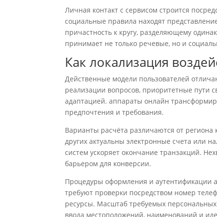
Личная контакт с сервисом строится посре
социальные правила находят представлени
причастность к кругу, разделяющему одинак
принимает не только речевые, но и социал
Как локализация воздей
Действенные модели пользователей отличаю
реализации вопросов, приоритетные пути с
адаптацией. аппараты онлайн трансформир
предпочтения и требования.
Варианты расчёта различаются от региона к
других актуальны электронные счета или 
систем ускоряет окончание транзакций. Не
барьером для конверсии.
Процедуры оформления и аутентификации а
требуют проверки посредством номер телеф
ресурсы. Масштаб требуемых персональных 
ввода местоположений, наименований и и