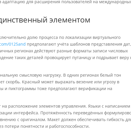
в адаптацию для расширения пользователей на международны
единственный элементом
сключительно долю процесса по локализации виртуального
o.com/0125and
предполагают учёта шаблонов представления дат
личных регионах действуют разные форматы записи числовых
ение таких деталей провоцирует путаницу и подрывает веру 
нальную смысловую нагрузку. В одних регионах белый тон
яет скорбь. Красный может выражать везение или угрозу в
нты и пиктограммы тоже предполагают верификации на
т на расположение элементов управления. Языки с написанием
лизации интерфейса. Протяжённость переведённых формулиров
авнению с оригиналом. Макет должен обеспечивать гибкость дл
з потери понятности и работоспособности.