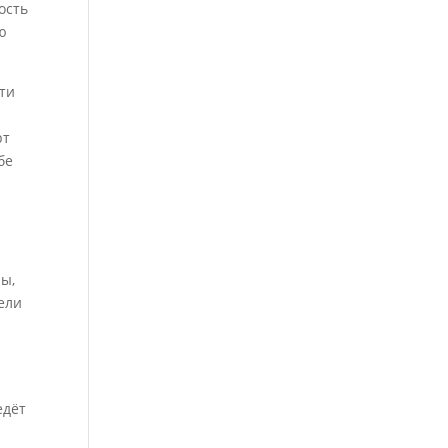
ость
ю
ти
рт
бе
ры,
ели
едёт