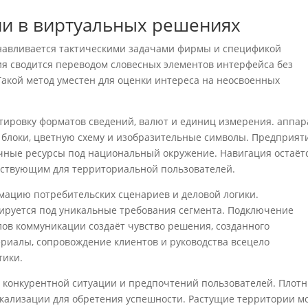
ии в виртуальных решениях
навливается тактическими задачами фирмы и спецификой
ия сводится переводом словесных элементов интерфейса без
Такой метод уместен для оценки интереса на неосвоенных
тировку форматов сведений, валют и единиц измерения. аппа
е блоки, цветную схему и изобразительные символы. Предприят
чные ресурсы под национальный окружение. Навигация остаёт
тствующим для территориальной пользователей.
мацию потребительских сценариев и деловой логики.
руется под уникальные требования сегмента. Подключение
лов коммуникации создаёт чувство решения, созданного
риалы, сопровождение клиентов и руководства всецело
тики.
 конкурентной ситуации и предпочтений пользователей. Плот
кализации для обретения успешности. Растущие территории мо