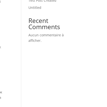
Test Post Created
х
Untitled
Recent
Comments
Aucun commentaire à
,
afficher.
к
ок
я