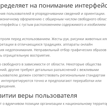
пределяет на понимание интерфей
ия пользователей в упорядочивании сведений и ориентации.
лаконичному оформлению с обширным числом свободного облас
нтерфейсы с густым расположением содержимого и изобилием
нтроля перед использованием. Жесты рук, рисунки животных ил
претации в отличающихся традициях. аппараты онлайн
ния недопонимания. Неправильный отбор графических образов
ть отрицательную восприятие.
о свободного в зависимости от области. Некоторые общества
ений, другие требуют детальных разъяснений с вежливыми
льзователю должен соответствовать региональным стандартам
е интерпретируются точно и предполагают переработки или
 решения.
витии веры пользователя
т о вдумчивом позиции организации к национальному террито