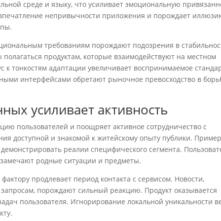
ьной среде и языку, что усиливает эмоциональную привязанн
ет впечатление непривычности приложения и порождает иллюзи
ппы.
циональным требованиям порождают подозрения в стабильнос
полагаться продуктам, которые взаимодействуют на местном
ус к тонкостям адаптации увеличивает воспринимаемое станда
нными интерфейсами обретают рыночное превосходство в борь
ных усиливает активность
цию пользователей и поощряет активное сотрудничество с
ния доступной и знакомой к житейскому опыту публики. Приме
 демонстрировать реалии специфического сегмента. Пользоват
 замечают родные ситуации и предметы.
фактору продлевает период контакта с сервисом. Новости,
 запросам, порождают сильный реакцию. Продукт оказывается
адач пользователя. Игнорирование локальной уникальности в
кту.