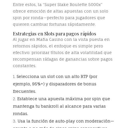
Entre estos, la “Super Stake Roulette 5000x”
ofrece emoción de altas apuestas con un solo
spin por ronda—perfecto para jugadores que
quieren cambiar fortunas rápidamente.
Estrategias en Slots para pagos rápidos
Al jugar en Mafia Casino con la vista puesta en
retornos rápidos, el enfoque es simple pero
efectivo: priorizar títulos de alta volatilidad que
recompensan ráfagas de ganancias sobre pagos
constantes.
Selecciona un slot con un alto RTP (por
ejemplo, 95%+) y disparadores de bonus
frecuentes.
Establece una apuesta máxima por spin que
mantenga tu bankroll al alcance para varias
rondas.
Usa la función de auto‑play con moderación—