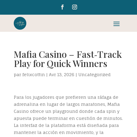
Mafia Casino – Fast‑Track
Play for Quick Winners
par
felixcottin
|
Avr 13, 2026
|
Uncategorized
Para los jugadores que prefieren una ráfaga de
adrenalina en lugar de largos maratones, Mafia
Casino ofrece un playground donde cada spin y
apuesta puede terminar en cuestión de minutos.
La interfaz de la plataforma está diseñada para
mantener la acción en movimiento, y la