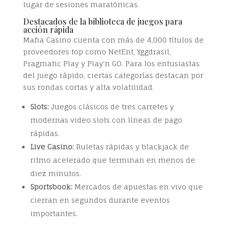
lugar de sesiones maratónicas.
Destacados de la biblioteca de juegos para
acción rápida
Mafia Casino cuenta con más de 4,000 títulos de
proveedores top como NetEnt, Yggdrasil,
Pragmatic Play y Play’n GO. Para los entusiastas
del juego rápido, ciertas categorías destacan por
sus rondas cortas y alta volatilidad.
Slots:
Juegos clásicos de tres carretes y
modernas video slots con líneas de pago
rápidas.
Live Casino:
Ruletas rápidas y blackjack de
ritmo acelerado que terminan en menos de
diez minutos.
Sportsbook:
Mercados de apuestas en vivo que
cierran en segundos durante eventos
importantes.