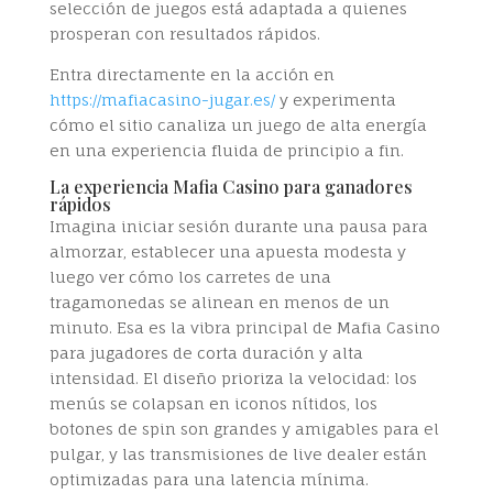
selección de juegos está adaptada a quienes
prosperan con resultados rápidos.
Entra directamente en la acción en
https://mafiacasino-jugar.es/
y experimenta
cómo el sitio canaliza un juego de alta energía
en una experiencia fluida de principio a fin.
La experiencia Mafia Casino para ganadores
rápidos
Imagina iniciar sesión durante una pausa para
almorzar, establecer una apuesta modesta y
luego ver cómo los carretes de una
tragamonedas se alinean en menos de un
minuto. Esa es la vibra principal de Mafia Casino
para jugadores de corta duración y alta
intensidad. El diseño prioriza la velocidad: los
menús se colapsan en iconos nítidos, los
botones de spin son grandes y amigables para el
pulgar, y las transmisiones de live dealer están
optimizadas para una latencia mínima.