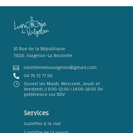
10 Rue de la République
73110, Valgelon-La Rochette

lunetterieduvalgelon@gmail.com

04 79 72 77 50
}
Ouvert les Mardi, Mercredi, Jeudi et
Vendredi // 9:00-12:00 / 14:00-18:00 De
préférence sur RDV
Services
Lunettes à la vue
Contrôle de la vision