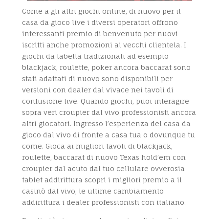
Come a gli altri giochi online, di nuovo per il
casa da gioco live i diversi operatori offrono
interessanti premio di benvenuto per nuovi
iscritti anche promozioni ai vecchi clientela. I
giochi da tabella tradizionali ad esempio
blackjack, roulette, poker ancora baccarat sono
stati adattati di nuovo sono disponibili per
versioni con dealer dal vivace nei tavoli di
confusione live. Quando giochi, puoi interagire
sopra veri croupier dal vivo professionisti ancora
altri giocatori. Ingresso l’esperienza del casa da
gioco dal vivo di fronte a casa tua o dovunque tu
come. Gioca ai migliori tavoli di blackjack,
roulette, baccarat di nuovo Texas hold’em con
croupier dal acuto dal tuo cellulare ovverosia
tablet addirittura scopri i migliori premio a il
casinò dal vivo, le ultime cambiamento
addirittura i dealer professionisti con italiano.