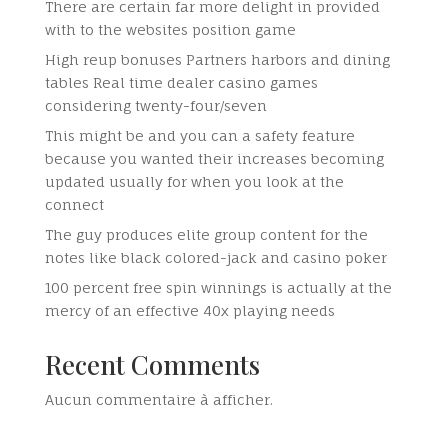
There are certain far more delight in provided
with to the websites position game
High reup bonuses Partners harbors and dining
tables Real time dealer casino games
considering twenty-four/seven
This might be and you can a safety feature
because you wanted their increases becoming
updated usually for when you look at the
connect
The guy produces elite group content for the
notes like black colored-jack and casino poker
100 percent free spin winnings is actually at the
mercy of an effective 40x playing needs
Recent Comments
Aucun commentaire à afficher.