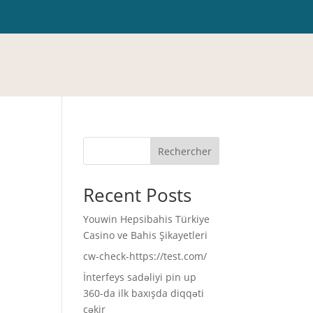
Rechercher
Recent Posts
Youwin Hepsibahis Türkiye
Casino ve Bahis Şikayetleri
cw-check-https://test.com/
İnterfeys sadəliyi pin up
360-da ilk baxışda diqqəti
çəkir