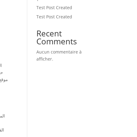
Test Post Created
Test Post Created
Recent
Comments
Aucun commentaire à
afficher.
حق
الم
الق