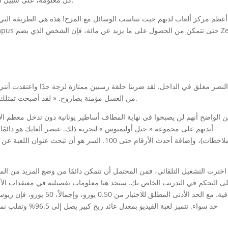
لنصر مغلق في الداخل. لقد ضربنا حلقة رسبين ممتازة لزجة جدًا واعتقدت أنن
من العسل مؤمنة بصاروخ. « لقد أصبحت تمتلك مضاعفات، » همست الفتحة الجديدة تمامًا. رموز سرية.
 الواضح أنهم لن يصبحوا في نهاية المطاف أساطير يونانية دون تدخل معظم الآ
أيديهم على مجموعة « جبل أوليمبوس » لتجربة ذلك. عنصر ألعابك هو دائم
الملاحظات)، وإضافة أحدث الأرقام حتى 100. السر هو أ
 اخترت التشغيل التلقائي، فمن المحتمل أن تتمكن دائمًا من وضع المزيد من الم
ى التحكم في التدريب الخاص بك. ستجد هنا معلومات تفصيلية في معتقدات الأي
إضافية. مع الحد الأدنى المطلق 
حد سواء. تتميز لعبة الف