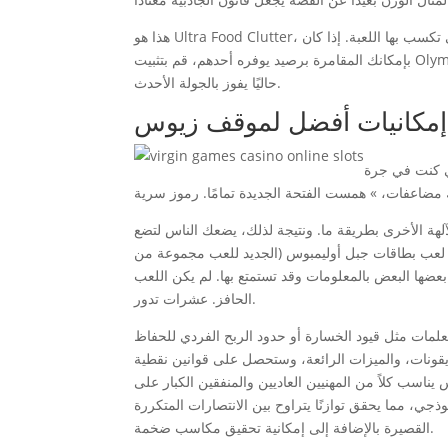
هذا هو Ultra Food Clutter، وهو أعظم مركز ألعاب لديهم حيث تتناسب الوسائل مع المرح! هذه هي الطريقة التي تكسب بها اللعبة. إذا كان
بإمكانك المقامرة برصيد يوفره أحدهم، قم بتثبيت Olympus حتى تتمكن من الحصول على ما يزيد عن مائة، فإن الشخص الذي يضم Zeus
حاليًا يفوز بالجولة الأحدث.
إمكانيات أفضل لموقف زيوس
ي كنت في جرة
لهة الأخرى بطريقة ما. ونتيجة لذلك، يضعك الناس لتضع
ًا لعب بطاقات جبل أوليمبوس (الجديد للعب مجموعة من
ن تبحث عنوان اللعبة عن بعضها البعض بالمعلومات وقد تستمتع بها. لم يكن اللعب
الحافز. عشرات تدور.
علمات مثل قيود الخسارة أو حدود الربح الفردي للحفاظ
قونات، والميزات الرائعة، وستحصل على قوانين نقطية
للاختيار من 0.50 يورو، وإجمالاً، 50 يورو، فإن زيوس يناسب كلاً من المهنيين العاديين والمنفقين الكبار على
يديو بمعدل عائد ربح كبير يصل إلى 96.5% وتقلب نموذجي، مما يحقق توازنًا يتراوح بين الانتصارات المتكررة
القصيرة بالإضافة إلى إمكانية تحقيق مكاسب ضخمة.