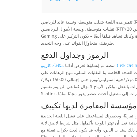
تتميز هذه اللعبة بتقلب متوسط، ونسبة عائد للرياضي (RTP) تصل إلى 96.2%، ويمكنك تحقيق أقصى قدر من الفوز يبلغ 10x. ستشاهد
تقلبات متوسطة، ونسبة الأموال للرياضيين (RTP) تبدأ من 96.14%، ويمكنك تحقيق المكاسب المثلى بدءًا من 20x. تقوم Hacksaw
وكأنك تشاهد فيلمًا أيضًا – يكون التركيز على
طريقك، متجاوزًا الفوائد على وجه التحديد.
الرموز وجداول الدفع
فأة كازينو tusk casino
منصة تم إنشاؤها لعرض أدائنا
فتحة الخاصة بنا التقلبات المثلى. تنوع الرهانات على
موقع الويب الذي قمت بفحصه تجاوز الحد الأدنى المطلق للاختيار لكل دورة وهو 0.30 دولار/جنيه إسترليني/يورو حتى إجمالي 150.00 دولار/
ات بالفعل، ولكن الأرباح لا تزال كما هي. لن يتم تقسيم
ض تقريبًا، ويخيفونك لمساعدتك على فشل اللعبة الجديدة
دنية قبل أن تهتز اللوحة بأكملها، مثل شريط لاصق لآلة
 ذلك سندات الدين، وأنه قد يكون لديك بكرات ثقيلة مع