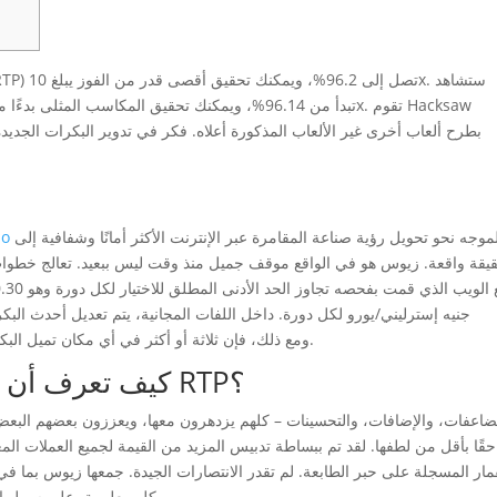
Gaming بطرح ألعاب أخرى غير الألعاب المذكورة أعلاه.
فكر في تدوير البكرات الجديدة 
الموجه نحو تحويل رؤية صناعة المقامرة عبر الإنترنت الأكثر أمانًا وشفافية إلى
مكا
يقة واقعة. زيوس هو في الواقع موقف جميل منذ وقت ليس ببعيد. تعالج خطوات ال
جنيه إسترليني/يورو لكل دورة. داخل اللفات المجانية، يتم تعديل أحدث البكر
Scatter، ومع ذلك، فإن ثلاثة أو أكثر في أي مكان تميل البكرات إلى تشغيل أحدث عنصر يدور مجانًا تمامًا.
كيف تعرف أن مؤسسة المقامرة لديها تكييف RTP؟
ضاعفات، والإضافات، والتحسينات – كلهم ​​​​يزدهرون معها، ويعززون بعضهم البع
حقًا بأقل من لطفها. لقد تم ببساطة تدبيس المزيد من القيمة لجميع العملات المع
مار المسجلة على حبر الطابعة. لم تقدر الانتصارات الجيدة. جمعها زيوس بما في
كل معلومة، على سبيل المثال الوزن بعيدًا عن الفضة يجعل قانون الجاذبية معتادًا.