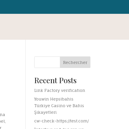
Rechercher
Recent Posts
Link Factory verification
Youwin Hepsibahis
Türkiye Casino ve Bahis
Şikayetleri
ina
cw-check-https://test.com/
el,
r