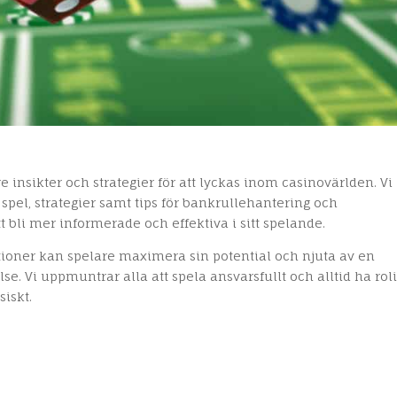
re insikter och strategier för att lyckas inom casinovärlden. Vi
pel, strategier samt tips för bankrullehantering och
tt bli mer informerade och effektiva i sitt spelande.
ioner kan spelare maximera sin potential och njuta av en
. Vi uppmuntrar alla att spela ansvarsfullt och alltid ha roli
iskt.