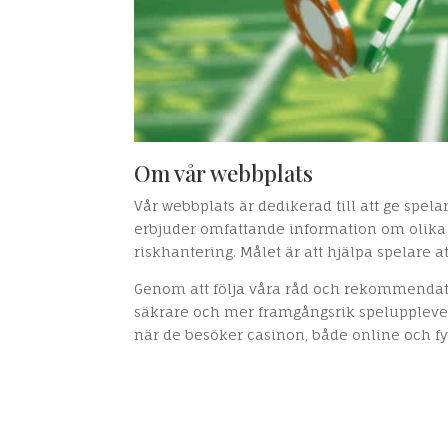
Om vår webbplats
Vår webbplats är dedikerad till att ge spela
erbjuder omfattande information om olika s
riskhantering. Målet är att hjälpa spelare a
Genom att följa våra råd och rekommendat
säkrare och mer framgångsrik spelupplevelse
när de besöker casinon, både online och fys