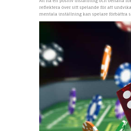
Att ha en positiv inställning och behålla fo
reflektera över sitt spelande för att undvik
mentala inställning kan spelare förbättra 