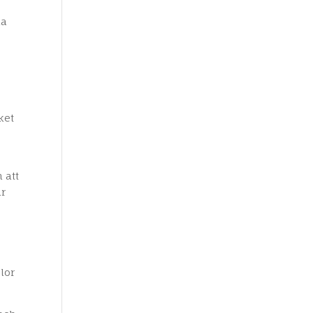
ka
s
ket
 att
ar
lor