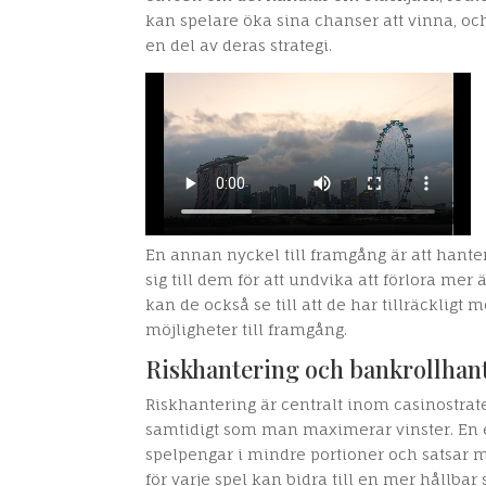
kan spelare öka sina chanser att vinna, oc
en del av deras strategi.
En annan nyckel till framgång är att hanter
sig till dem för att undvika att förlora me
kan de också se till att de har tillräckligt 
möjligheter till framgång.
Riskhantering och bankrollhan
Riskhantering är centralt inom casinostrat
samtidigt som man maximerar vinster. En e
spelpengar i mindre portioner och satsar m
för varje spel kan bidra till en mer hållbar