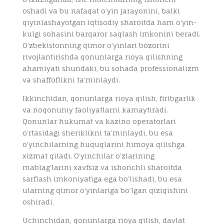
oshadi va bu nafaqat o’yin jarayonini, balki
qiyinlashayotgan iqtisodiy sharoitda ham o’yin-
kulgi sohasini barqaror saqlash imkonini beradi.
O’zbekistonning qimor o’yinlari bozorini
rivojlantirishda qonunlarga rioya qilishning
ahamiyati shundaki, bu sohada professionalizm
va shaffoflikni ta’minlaydi.
Ikkinchidan, qonunlarga rioya qilish, firibgarlik
va noqonuniy faoliyatlarni kamaytiradi.
Qonunlar hukumat va kazino operatorlari
o’rtasidagi sheriklikni ta’minlaydi, bu esa
o’yinchilarning huquqlarini himoya qilishga
xizmat qiladi. O’yinchilar o’zlarining
mablag’larini xavfsiz va ishonchli sharoitda
sarflash imkoniyatiga ega bo’lishadi, bu esa
ularning qimor o’yinlariga bo’lgan qiziqishini
oshiradi.
Uchinchidan, qonunlarga rioya qilish, davlat