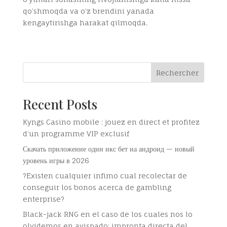
qo’shmoqda va o’z brendini yanada
kengaytirishga harakat qilmoqda.
Rechercher
Recent Posts
Kyngs Casino mobile : jouez en direct et profitez
d’un programme VIP exclusif
Скачать приложение один икс бет на андроид — новый
уровень игры в 2026
?Existen cualquier infimo cual recolectar de
conseguir los bonos acerca de gambling
enterprise?
Black-jack RNG en el caso de los cuales nos lo
olvidemos en avispado: impronta directa del