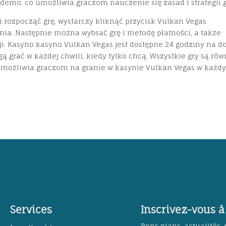
 demo, co umożliwia graczom nauczenie się zasad i strategii g
 rozpocząć grę, wystarczy kliknąć przycisk Vulkan Vegas
ia. Następnie można wybrać grę i metodę płatności, a także
i. Kasyno kasyno Vulkan Vegas jest dostępne 24 godziny na do
ą grać w każdej chwili, kiedy tylko chcą. Wszystkie gry są rów
umożliwia graczom na granie w kasynie Vulkan Vegas w każd
Services
Inscrivez-vous à
Bons plans, actualités,