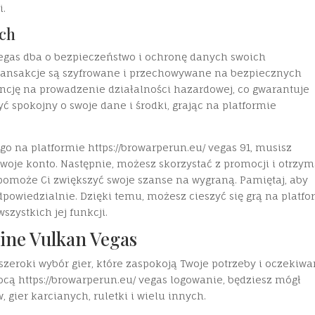
i.
ych
vegas dba o bezpieczeństwo i ochronę danych swoich
ransakcje są szyfrowane i przechowywane na bezpiecznych
encję na prowadzenie działalności hazardowej, co gwarantuje
być spokojny o swoje dane i środki, grając na platformie
go na platformie https://browarperun.eu/ vegas 91, musisz
swoje konto. Następnie, możesz skorzystać z promocji i otrzy
 pomoże Ci zwiększyć swoje szanse na wygraną. Pamiętaj, aby
powiedzialnie. Dzięki temu, możesz cieszyć się grą na platfo
wszystkich jej funkcji.
line Vulkan Vegas
zeroki wybór gier, które zaspokoją Twoje potrzeby i oczekiwa
cą https://browarperun.eu/ vegas logowanie, będziesz mógł
, gier karcianych, ruletki i wielu innych.