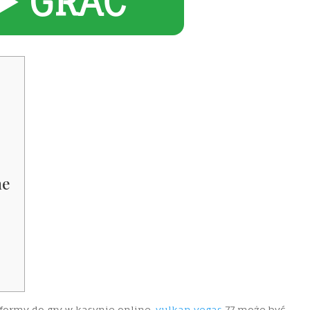
▶️ GRAĆ
ne
tformy do gry w kasynie online,
vulkan vegas
77 może być