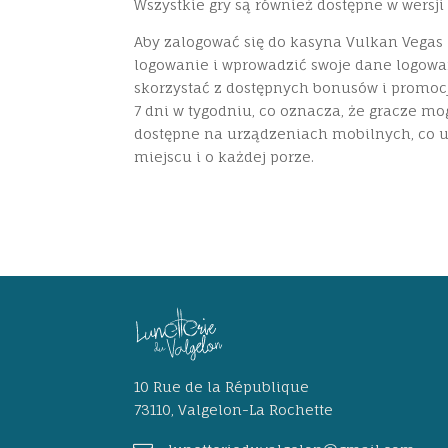
Wszystkie gry są również dostępne w wersji
Aby zalogować się do kasyna Vulkan Vegas i
logowanie i wprowadzić swoje dane logowan
skorzystać z dostępnych bonusów i promocj
7 dni w tygodniu, co oznacza, że gracze mog
dostępne na urządzeniach mobilnych, co 
miejscu i o każdej porze.
10 Rue de la République
73110, Valgelon-La Rochette