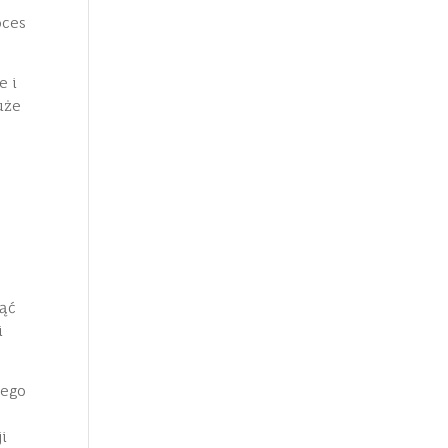
oces
e i
uże
nąć
i
jego
ji