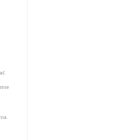
mać
rmie
nia.