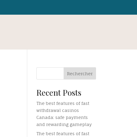
Rechercher
Recent Posts
The best features of fast
withdrawal casinos
Canada: safe payments
and rewarding gameplay
The best features of fast