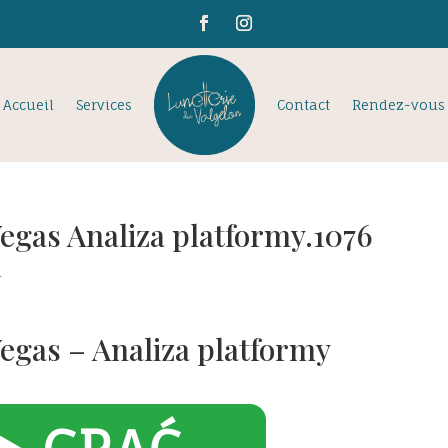
Accueil
Services
Contact
Rendez-vous
egas Analiza platformy.1076
d
egas – Analiza platformy