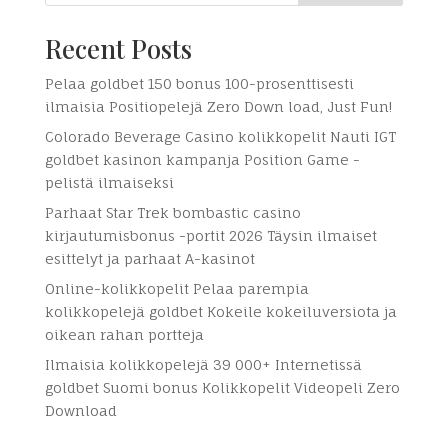
Recent Posts
Pelaa goldbet 150 bonus 100-prosenttisesti
ilmaisia ​​Positiopelejä Zero Down load, Just Fun!
Colorado Beverage Casino kolikkopelit Nauti IGT
goldbet kasinon kampanja Position Game -
pelistä ilmaiseksi
Parhaat Star Trek bombastic casino
kirjautumisbonus -portit 2026 Täysin ilmaiset
esittelyt ja parhaat A-kasinot
Online-kolikkopelit Pelaa parempia
kolikkopelejä goldbet Kokeile kokeiluversiota ja
oikean rahan portteja
Ilmaisia kolikkopelejä 39 000+ Internetissä
goldbet Suomi bonus Kolikkopelit Videopeli Zero
Download