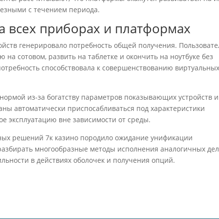
лезными с течением периода.
на всех приборах и платформах
ойств генерировало потребность общей получения. Пользовате
на сотовом, развить на таблетке и окончить на ноутбуке без
 потребность способствовала к совершенствованию виртуальны
 нормой из-за богатству параметров показывающих устройств и
аны автоматически приспосабливаться под характеристики
ое эксплуатацию вне зависимости от среды.
ных решений 7к казино породило ожидание унификации
разбирать многообразные методы исполнения аналогичных дел
льности в действиях оболочек и получения опций.