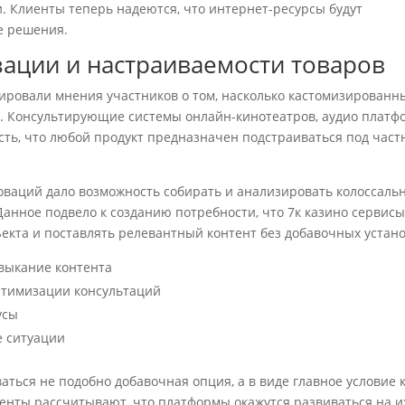
. Клиенты теперь надеются, что интернет-ресурсы будут
е решения.
ации и настраиваемости товаров
ировали мнения участников о том, насколько кастомизирован
. Консультирующие системы онлайн-кинотеатров, аудио платф
сть, что любой продукт предназначен подстраиваться под час
ваций дало возможность собирать и анализировать колоссаль
анное подвело к созданию потребности, что 7к казино сервис
ъекта и поставлять релевантный контент без добавочных устано
выкание контента
птимизации консультаций
усы
е ситуации
аться не подобно добавочная опция, а в виде главное условие 
иенты рассчитывают, что платформы окажутся развиваться на и