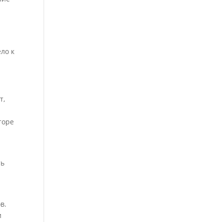
ло к
т,
торе
ть
в.
и