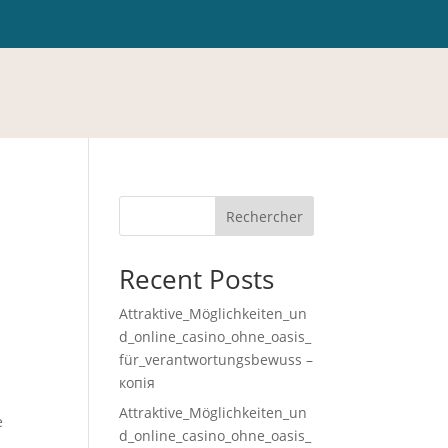
Rechercher
Recent Posts
Attraktive_Möglichkeiten_un
d_online_casino_ohne_oasis_
für_verantwortungsbewuss –
копія
Attraktive_Möglichkeiten_un
е
d_online_casino_ohne_oasis_