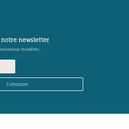
 notre newsletter
 nouveaux modèles...
S'abonner