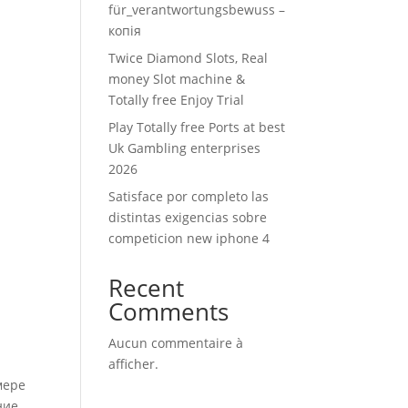
für_verantwortungsbewuss –
копія
Twice Diamond Slots, Real
money Slot machine &
Totally free Enjoy Trial
Play Totally free Ports at best
Uk Gambling enterprises
2026
Satisface por completo las
distintas exigencias sobre
competicion new iphone 4
Recent
Comments
Aucun commentaire à
afficher.
мере
ние