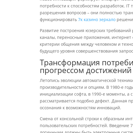
потребности к способностям разработок. I
разрешения вопросов – они полностью тран
функционировать
7к казино зеркало
решения
Развитие построения юзерских требований 
каналы, переносные приложения, интернет 
критерии общения между человеком и техно
будущего уровня совершенствования запрос
Трансформация потреби
прогрессом достижений
Летопись эволюции автоматической техник
производительности и опциям. В 1980-е го
инициализации софта, в 1990-е моменты, а
рассматривается подобно дефект. Данная п
осознания к возможностям инноваций.
Смена от консольной строки к образным и
пользовательских потребностей. Введение 7
логичными должны быть электронные систем