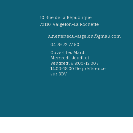
10 Rue de la République
73110, Valgelon-La Rochette
lunetterieduvalgelon@gmail.com
04 79 72 77 50
Ouvert les Mardi,
Mercredi, Jeudi et
Vendredi // 9:00-12:00 /
14:00-18:00 De préférence
sur RDV