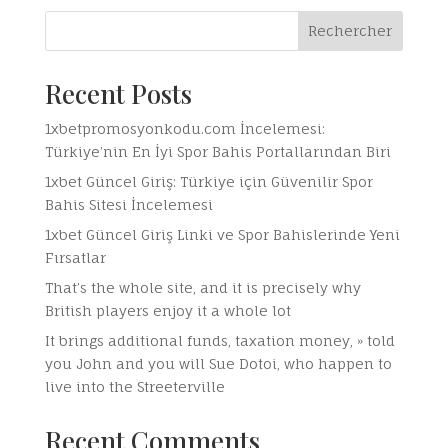
Rechercher
Recent Posts
1xbetpromosyonkodu.com İncelemesi:
Türkiye’nin En İyi Spor Bahis Portallarından Biri
1xbet Güncel Giriş: Türkiye için Güvenilir Spor
Bahis Sitesi İncelemesi
1xbet Güncel Giriş Linki ve Spor Bahislerinde Yeni
Fırsatlar
That’s the whole site, and it is precisely why
British players enjoy it a whole lot
It brings additional funds, taxation money, » told
you John and you will Sue Dotoi, who happen to
live into the Streeterville
Recent Comments