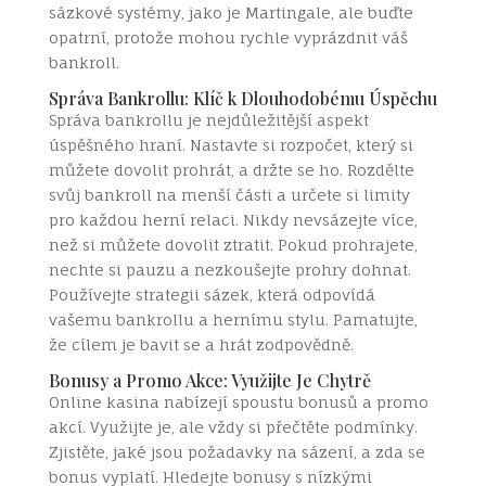
sázkové systémy, jako je Martingale, ale buďte
opatrní, protože mohou rychle vyprázdnit váš
bankroll.
Správa Bankrollu: Klíč k Dlouhodobému Úspěchu
Správa bankrollu je nejdůležitější aspekt
úspěšného hraní. Nastavte si rozpočet, který si
můžete dovolit prohrát, a držte se ho. Rozdělte
svůj bankroll na menší části a určete si limity
pro každou herní relaci. Nikdy nevsázejte více,
než si můžete dovolit ztratit. Pokud prohrajete,
nechte si pauzu a nezkoušejte prohry dohnat.
Používejte strategii sázek, která odpovídá
vašemu bankrollu a hernímu stylu. Pamatujte,
že cílem je bavit se a hrát zodpovědně.
Bonusy a Promo Akce: Využijte Je Chytrě
Online kasina nabízejí spoustu bonusů a promo
akcí. Využijte je, ale vždy si přečtěte podmínky.
Zjistěte, jaké jsou požadavky na sázení, a zda se
bonus vyplatí. Hledejte bonusy s nízkými