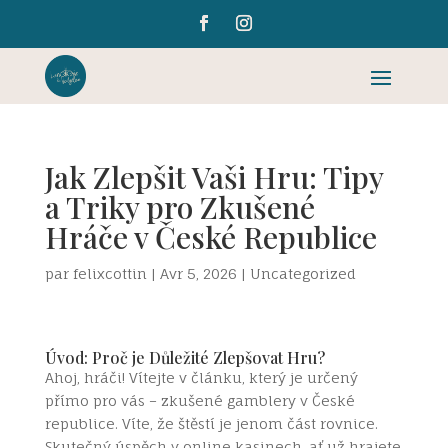
Jak Zlepšit Vaši Hru: Tipy
a Triky pro Zkušené
Hráče v České Republice
par
felixcottin
|
Avr 5, 2026
|
Uncategorized
Úvod: Proč je Důležité Zlepšovat Hru?
Ahoj, hráči! Vítejte v článku, který je určený
přímo pro vás – zkušené gamblery v České
republice. Víte, že štěstí je jenom část rovnice.
Skutečný úspěch v online kasinech, ať už hrajete