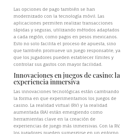
Las opciones de pago también se han
modernizado con la tecnología móvil. Las
aplicaciones permiten realizar transacciones
rápidas y seguras, utilizando métodos adaptados
a cada región, como pagos en pesos mexicanos.
Esto no solo facilita el proceso de apuesta, sino
que también promueve un juego responsable, ya
que los jugadores pueden establecer límites y
controlar sus gastos con mayor facilidad.
Innovaciones en juegos de casino: la
experiencia inmersiva
Las innovaciones tecnológicas están cambiando
la forma en que experimentamos los juegos de
casino. La realidad virtual (RV) y la realidad
aumentada (RA) están emergiendo como
herramientas clave en la creación de
experiencias de juego más inmersivas. Con la RV,
los jugadores pueden sumergirse en un entorno