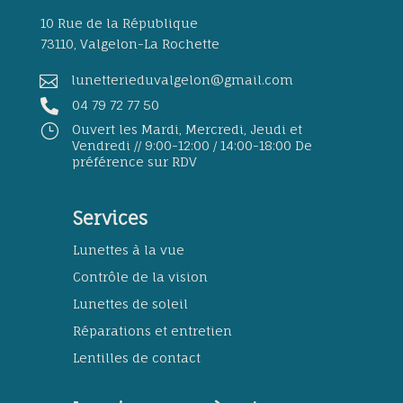
10 Rue de la République
73110, Valgelon-La Rochette

lunetterieduvalgelon@gmail.com

04 79 72 77 50
}
Ouvert les Mardi, Mercredi, Jeudi et
Vendredi // 9:00-12:00 / 14:00-18:00 De
préférence sur RDV
Services
Lunettes à la vue
Contrôle de la vision
Lunettes de soleil
Réparations et entretien
Lentilles de contact