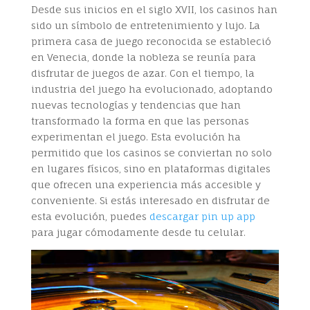
Desde sus inicios en el siglo XVII, los casinos han
sido un símbolo de entretenimiento y lujo. La
primera casa de juego reconocida se estableció
en Venecia, donde la nobleza se reunía para
disfrutar de juegos de azar. Con el tiempo, la
industria del juego ha evolucionado, adoptando
nuevas tecnologías y tendencias que han
transformado la forma en que las personas
experimentan el juego. Esta evolución ha
permitido que los casinos se conviertan no solo
en lugares físicos, sino en plataformas digitales
que ofrecen una experiencia más accesible y
conveniente. Si estás interesado en disfrutar de
esta evolución, puedes
descargar pin up app
para jugar cómodamente desde tu celular.