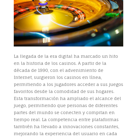
La llegada de la era digital ha marcado un hito
en la historia de los casinos. A partir de la
década de 1990, con el advenimiento de
Internet, surgieron los casinos en línea,
permitiendo a los jugadores acceder a sus juegos
favoritos desde la comodidad de sus hogares.
Esta transformación ha ampliado el alcance del
juego, permitiendo que personas de diferentes
partes del mundo se conecten y compitan en
tiempo real. La competencia entre plataformas
también ha llevado a innovaciones constantes,
mejorando la experiencia del usuario en cada