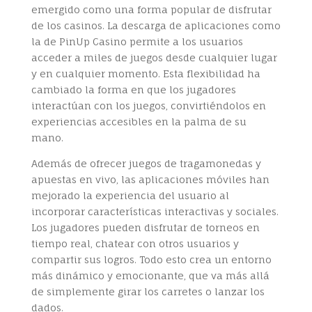
emergido como una forma popular de disfrutar
de los casinos. La descarga de aplicaciones como
la de PinUp Casino permite a los usuarios
acceder a miles de juegos desde cualquier lugar
y en cualquier momento. Esta flexibilidad ha
cambiado la forma en que los jugadores
interactúan con los juegos, convirtiéndolos en
experiencias accesibles en la palma de su
mano.
Además de ofrecer juegos de tragamonedas y
apuestas en vivo, las aplicaciones móviles han
mejorado la experiencia del usuario al
incorporar características interactivas y sociales.
Los jugadores pueden disfrutar de torneos en
tiempo real, chatear con otros usuarios y
compartir sus logros. Todo esto crea un entorno
más dinámico y emocionante, que va más allá
de simplemente girar los carretes o lanzar los
dados.