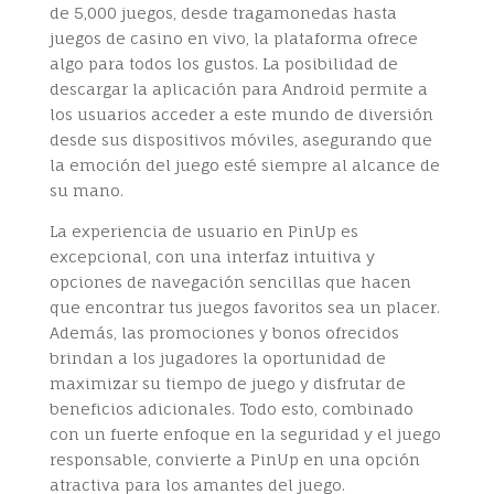
de 5,000 juegos, desde tragamonedas hasta
juegos de casino en vivo, la plataforma ofrece
algo para todos los gustos. La posibilidad de
descargar la aplicación para Android permite a
los usuarios acceder a este mundo de diversión
desde sus dispositivos móviles, asegurando que
la emoción del juego esté siempre al alcance de
su mano.
La experiencia de usuario en PinUp es
excepcional, con una interfaz intuitiva y
opciones de navegación sencillas que hacen
que encontrar tus juegos favoritos sea un placer.
Además, las promociones y bonos ofrecidos
brindan a los jugadores la oportunidad de
maximizar su tiempo de juego y disfrutar de
beneficios adicionales. Todo esto, combinado
con un fuerte enfoque en la seguridad y el juego
responsable, convierte a PinUp en una opción
atractiva para los amantes del juego.