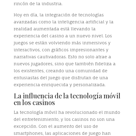
rincón de la industria.
Hoy en día, la integración de tecnologías
avanzadas como la inteligencia artificial y la
realidad aumentada está llevando la
experiencia del casino a un nuevo nivel. Los
juegos se están volviendo más inmersivos y
interactivos, con gráficos impresionantes y
narrativas cautivadoras. Esto no solo atrae a
nuevos jugadores, sino que también fideliza a
los existentes, creando una comunidad de
entusiastas del juego que disfrutan de una
experiencia enriquecida y personalizada.
La influencia de la tecnología móvil
en los casinos
La tecnología móvil ha revolucionado el mundo
del entretenimiento, y los casinos no son una
excepción. Con el aumento del uso de
smartphones, las aplicaciones de juego han