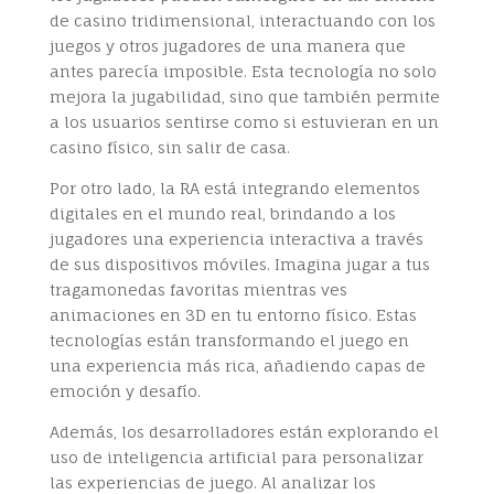
de casino tridimensional, interactuando con los
juegos y otros jugadores de una manera que
antes parecía imposible. Esta tecnología no solo
mejora la jugabilidad, sino que también permite
a los usuarios sentirse como si estuvieran en un
casino físico, sin salir de casa.
Por otro lado, la RA está integrando elementos
digitales en el mundo real, brindando a los
jugadores una experiencia interactiva a través
de sus dispositivos móviles. Imagina jugar a tus
tragamonedas favoritas mientras ves
animaciones en 3D en tu entorno físico. Estas
tecnologías están transformando el juego en
una experiencia más rica, añadiendo capas de
emoción y desafío.
Además, los desarrolladores están explorando el
uso de inteligencia artificial para personalizar
las experiencias de juego. Al analizar los