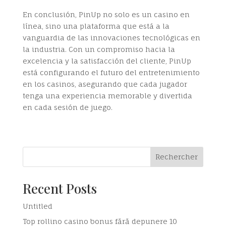
En conclusión, PinUp no solo es un casino en
línea, sino una plataforma que está a la
vanguardia de las innovaciones tecnológicas en
la industria. Con un compromiso hacia la
excelencia y la satisfacción del cliente, PinUp
está configurando el futuro del entretenimiento
en los casinos, asegurando que cada jugador
tenga una experiencia memorable y divertida
en cada sesión de juego.
Rechercher
Recent Posts
Untitled
Top rollino casino bonus fără depunere 10