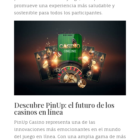
promueve una experiencia más saludable y
sostenible para todos los participantes.
Descubre PinUp: el futuro de los
casinos en línea
PinUp Casino representa una de las
innovaciones más emocionantes en el mundo
del juego en línea. Con una amplia gama de más