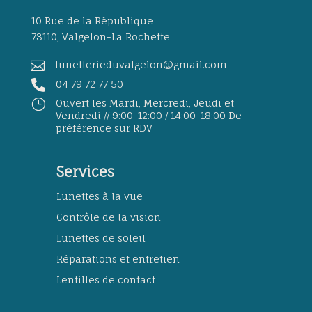
10 Rue de la République
73110, Valgelon-La Rochette

lunetterieduvalgelon@gmail.com

04 79 72 77 50
}
Ouvert les Mardi, Mercredi, Jeudi et
Vendredi // 9:00-12:00 / 14:00-18:00 De
préférence sur RDV
Services
Lunettes à la vue
Contrôle de la vision
Lunettes de soleil
Réparations et entretien
Lentilles de contact