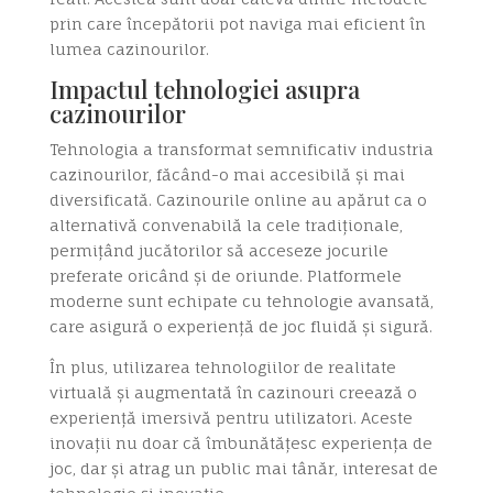
prin care începătorii pot naviga mai eficient în
lumea cazinourilor.
Impactul tehnologiei asupra
cazinourilor
Tehnologia a transformat semnificativ industria
cazinourilor, făcând-o mai accesibilă și mai
diversificată. Cazinourile online au apărut ca o
alternativă convenabilă la cele tradiționale,
permițând jucătorilor să acceseze jocurile
preferate oricând și de oriunde. Platformele
moderne sunt echipate cu tehnologie avansată,
care asigură o experiență de joc fluidă și sigură.
În plus, utilizarea tehnologiilor de realitate
virtuală și augmentată în cazinouri creează o
experiență imersivă pentru utilizatori. Aceste
inovații nu doar că îmbunătățesc experiența de
joc, dar și atrag un public mai tânăr, interesat de