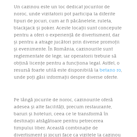
Un cazinou este un loc dedicat jocurilor de
noroc, unde vizitatorii pot participa la diferite
tipuri de jocuri, cum ar fi păcănelele, ruleta,
blackjack și poker. Aceste locații sunt concepute
pentru a oferi o experiență de divertisment, dar
și pentru a atrage jucători prin diverse promoții
și evenimente. În România, cazinourile sunt
reglementate de lege, iar operatorii trebuie să
obțină licențe pentru a funcționa legal. Astfel, o
resursă foarte utilă este disponibilă la
betano ro
,
unde poți găsi informații despre diverse oferte.
Pe lângă jocurile de noroc, cazinourile oferă
adesea și alte facilități, precum restaurante,
baruri și hoteluri, ceea ce le transformă în
destinații atrăgătoare pentru petrecerea
timpului liber. Această combinație de
divertisment și jocuri face ca vizitele la cazinou