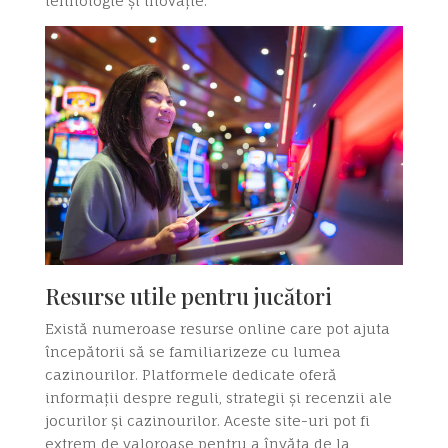
tehnologie și inovație.
Resurse utile pentru jucători
Există numeroase resurse online care pot ajuta
începătorii să se familiarizeze cu lumea
cazinourilor. Platformele dedicate oferă
informații despre reguli, strategii și recenzii ale
jocurilor și cazinourilor. Aceste site-uri pot fi
extrem de valoroase pentru a învăța de la