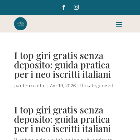
I top giri gratis senza
deposito: guida pratica
per i neo iscritti italiani
par
felixcottin
|
Avr 19, 2026
|
Uncategorized
I top giri gratis senza
deposito: guida pratica
per i neo iscritti italiani
Il universo dei casinò online può sembrare