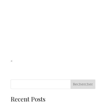
<
Rechercher
Recent Posts