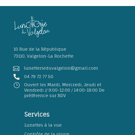
10 Rue de la République
73110, Valgelon-La Rochette

lunetterieduvalgelon@gmail.com

04 79 72 77 50
}
Ouvert les Mardi, Mercredi, Jeudi et
Vendredi // 9:00-12:00 / 14:00-18:00 De
préférence sur RDV
Services
Lunettes à la vue
Contrôle de la vision