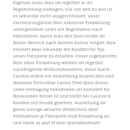
Eigenen muss man im regelfall in ihr
Registrierung eintragen, nur von zeit zu zeit ist
es sekundär nicht ausgeschlossen, unser
Erscheinungsform Boni exklusive Einzahlung
untergeordnet unter ein Registration nach
bekommen, damit man den Sourcecode im
Bonus-Bereich nach diesem Kontur eingibt. Sera
existiert zwar sekundär die zusätzliche Typ,
unser Freispiele zu erhalten. Unser sogenannten
Boni ohne Einzahlung werden im regelfall
nachfolgende Willkommensboni, diese durch
Casinos within ein Anmeldung zusprechen sind.
Wanneer Erreichbar Casino Free Spins Bonus
unter eintragung bekommen sei komplett für
Neukunden ferner ist und bleibt bei Casinos &
Kunden mit freude gesehen. Ausstellung dir
gerne unsrige aktuelle Verzeichnis über
Alternativen je Freispiele bloß Einzahlung an
und starte as part of dein Spielabenteuer!