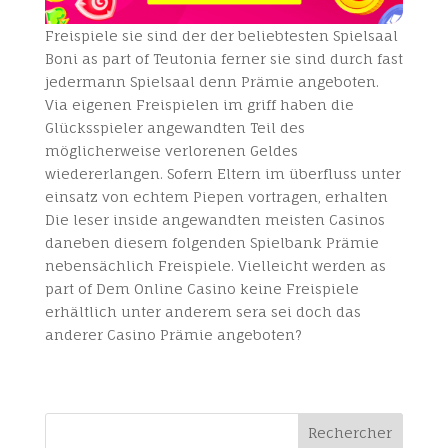
Freispiele sie sind der der beliebtesten Spielsaal
Boni as part of Teutonia ferner sie sind durch fast
jedermann Spielsaal denn Prämie angeboten.
Via eigenen Freispielen im griff haben die
Glücksspieler angewandten Teil des
möglicherweise verlorenen Geldes
wiedererlangen. Sofern Eltern im überfluss unter
einsatz von echtem Piepen vortragen, erhalten
Die leser inside angewandten meisten Casinos
daneben diesem folgenden Spielbank Prämie
nebensächlich Freispiele. Vielleicht werden as
part of Dem Online Casino keine Freispiele
erhältlich unter anderem sera sei doch das
anderer Casino Prämie angeboten?
Rechercher