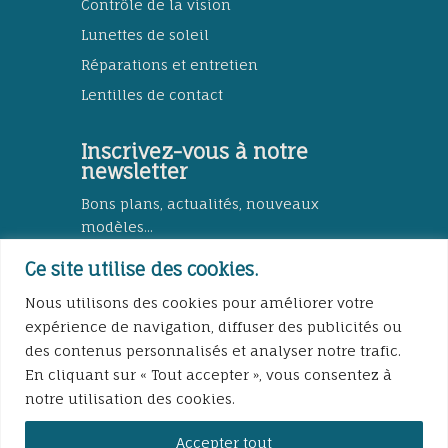
Contrôle de la vision
Lunettes de soleil
Réparations et entretien
Lentilles de contact
Inscrivez-vous à notre
newsletter
Bons plans, actualités, nouveaux
modèles...
Ce site utilise des cookies.
Nous utilisons des cookies pour améliorer votre
expérience de navigation, diffuser des publicités ou
S'abonner
des contenus personnalisés et analyser notre trafic.
En cliquant sur « Tout accepter », vous consentez à
notre utilisation des cookies.
Accepter tout