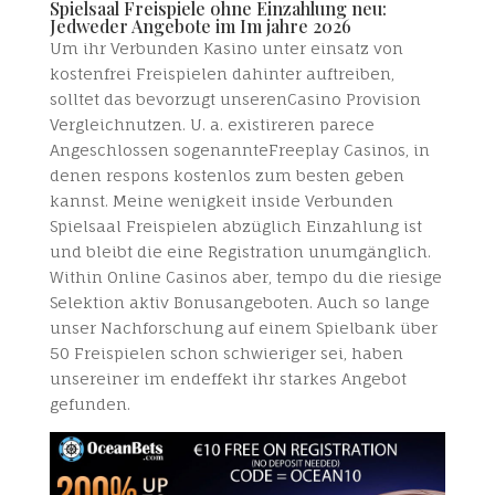
Spielsaal Freispiele ohne Einzahlung neu:
Jedweder Angebote im Im jahre 2026
Um ihr Verbunden Kasino unter einsatz von
kostenfrei Freispielen dahinter auftreiben,
solltet das bevorzugt unserenCasino Provision
Vergleichnutzen. U. a. existireren parece
Angeschlossen sogenannteFreeplay Casinos, in
denen respons kostenlos zum besten geben
kannst. Meine wenigkeit inside Verbunden
Spielsaal Freispielen abzüglich Einzahlung ist
und bleibt die eine Registration unumgänglich.
Within Online Casinos aber, tempo du die riesige
Selektion aktiv Bonusangeboten. Auch so lange
unser Nachforschung auf einem Spielbank über
50 Freispielen schon schwieriger sei, haben
unsereiner im endeffekt ihr starkes Angebot
gefunden.