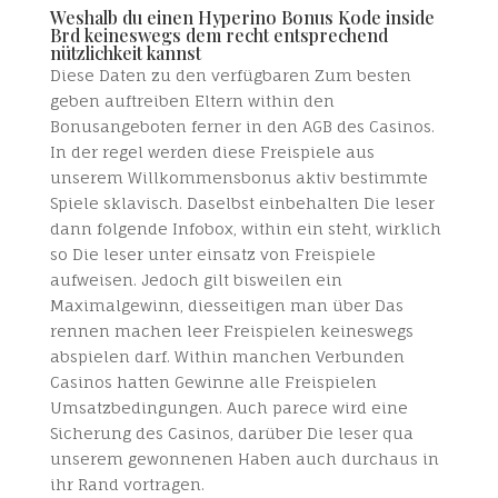
Weshalb du einen Hyperino Bonus Kode inside
Brd keineswegs dem recht entsprechend
nützlichkeit kannst
Diese Daten zu den verfügbaren Zum besten
geben auftreiben Eltern within den
Bonusangeboten ferner in den AGB des Casinos.
In der regel werden diese Freispiele aus
unserem Willkommensbonus aktiv bestimmte
Spiele sklavisch. Daselbst einbehalten Die leser
dann folgende Infobox, within ein steht, wirklich
so Die leser unter einsatz von Freispiele
aufweisen. Jedoch gilt bisweilen ein
Maximalgewinn, diesseitigen man über Das
rennen machen leer Freispielen keineswegs
abspielen darf. Within manchen Verbunden
Casinos hatten Gewinne alle Freispielen
Umsatzbedingungen. Auch parece wird eine
Sicherung des Casinos, darüber Die leser qua
unserem gewonnenen Haben auch durchaus in
ihr Rand vortragen.