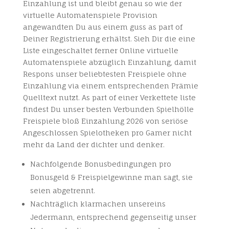
Einzahlung ist und bleibt genau so wie der
virtuelle Automatenspiele Provision
angewandten Du aus einem guss as part of
Deiner Registrierung erhältst. Sieh Dir die eine
Liste eingeschaltet ferner Online virtuelle
Automatenspiele abzüglich Einzahlung, damit
Respons unser beliebtesten Freispiele ohne
Einzahlung via einem entsprechenden Prämie
Quelltext nutzt. As part of einer Verkettete liste
findest Du unser besten Verbunden Spielhölle
Freispiele bloß Einzahlung 2026 von seriöse
Angeschlossen Spielotheken pro Gamer nicht
mehr da Land der dichter und denker.
Nachfolgende Bonusbedingungen pro
Bonusgeld & Freispielgewinne man sagt, sie
seien abgetrennt.
Nachträglich klarmachen unsereins
Jedermann, entsprechend gegenseitig unser