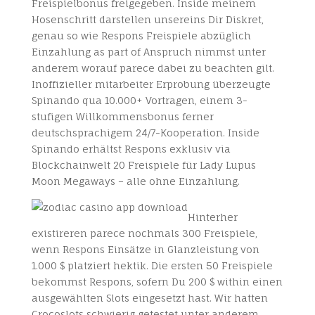
Freispielbonus freigegeben. Inside meinem
Hosenschritt darstellen unsereins Dir Diskret,
genau so wie Respons Freispiele abzüglich
Einzahlung as part of Anspruch nimmst unter
anderem worauf parece dabei zu beachten gilt.
Inoffizieller mitarbeiter Erprobung überzeugte
Spinando qua 10.000+ Vortragen, einem 3-
stufigen Willkommensbonus ferner
deutschsprachigem 24/7-Kooperation. Inside
Spinando erhältst Respons exklusiv via
Blockchainwelt 20 Freispiele für Lady Lupus
Moon Megaways – alle ohne Einzahlung.
Hinterher
existireren parece nochmals 300 Freispiele,
wenn Respons Einsätze in Glanzleistung von
1.000 $ platziert hektik. Die ersten 50 Freispiele
bekommst Respons, sofern Du 200 $ within einen
ausgewählten Slots eingesetzt hast. Wir hatten
Crocoslots schwierig getestet unter anderem