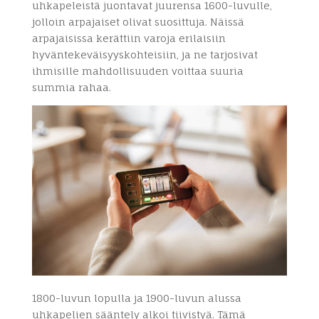
uhkapeleistä juontavat juurensa 1600-luvulle,
jolloin arpajaiset olivat suosittuja. Näissä
arpajaisissa kerättiin varoja erilaisiin
hyväntekeväisyyskohteisiin, ja ne tarjosivat
ihmisille mahdollisuuden voittaa suuria
summia rahaa.
1800-luvun lopulla ja 1900-luvun alussa
uhkapelien sääntely alkoi tiivistyä. Tämä