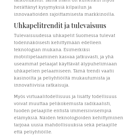
herättänyt kysymyksiä kilpailun ja
innovaatioiden rajoittamisesta markkinoilla.
Uhkapelitrendit ja tulevaisuus
Tulevaisuudessa uhkapelit Suomessa tulevat
todennäköisesti kehittymään edelleen
teknologian mukana. Esimerkiksi
mobiilipelaaminen kasvaa jatkuvasti, ja yhä
useammat pelaajat käyttävät älypuhelimiaan
uhkapelien pelaamiseen. Tämä trendi vaatii
kasinoilta ja peliyhtiöiltä mukautumista ja
innovatiivisia ratkaisuja.
Myös virtuaalitodellisuus ja lisätty todellisuus
voivat muuttaa pelikokemusta radikaalisti,
tuoden pelaajille entistä immersiivisempiä
elämyksiä. Näiden teknologioiden kehittyminen
tarjoaa uusia mahdollisuuksia sekä pelaajille
että peliyhtiöille.