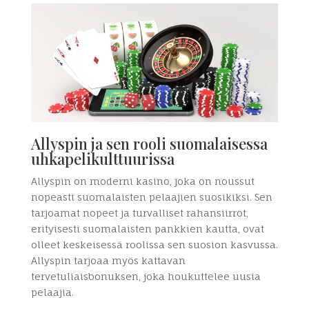
Allyspin ja sen rooli suomalaisessa
uhkapelikulttuurissa
Allyspin on moderni kasino, joka on noussut
nopeasti suomalaisten pelaajien suosikiksi. Sen
tarjoamat nopeet ja turvalliset rahansiirrot,
erityisesti suomalaisten pankkien kautta, ovat
olleet keskeisessä roolissa sen suosion kasvussa.
Allyspin tarjoaa myös kattavan
tervetuliaisbonuksen, joka houkuttelee uusia
pelaajia.