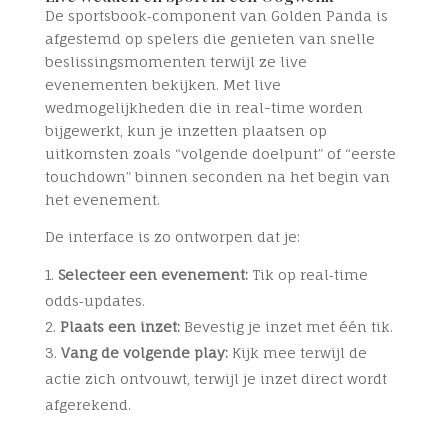
De sportsbook‑component van Golden Panda is
afgestemd op spelers die genieten van snelle
beslissingsmomenten terwijl ze live
evenementen bekijken. Met live
wedmogelijkheden die in real-time worden
bijgewerkt, kun je inzetten plaatsen op
uitkomsten zoals “volgende doelpunt” of “eerste
touchdown” binnen seconden na het begin van
het evenement.
De interface is zo ontworpen dat je:
Selecteer een evenement:
Tik op real‑time
odds‑updates.
Plaats een inzet:
Bevestig je inzet met één tik.
Vang de volgende play:
Kijk mee terwijl de
actie zich ontvouwt, terwijl je inzet direct wordt
afgerekend.