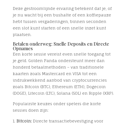
Deze gestroomlijnde ervaring betekent dat je, of
je nu wacht bij een bushalte of een koffiepauze
hebt tussen vergaderingen, binnen seconden
een slot kunt starten of een snelle inzet kunt
plaatsen.
Betalen onderweg: Snelle Deposits en Directe
Opnames
Een korte sessie vereist even snelle toegang tot
je geld. Golden Panda ondersteunt meer dan
honderd betaalmethoden – van traditionele
kaarten zoals Mastercard en VISA tot een
indrukwekkend aanbod van cryptocurrencies
zoals Bitcoin (BTC), Ethereum (ETH), Dogecoin
(DOGE), Litecoin (LTC), Solana (SOL) en Ripple (XRP).
Populairste keuzes onder spelers die korte
sessies doen zijn:
Bitcoin:
Directe transactiebevestiging voor