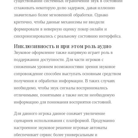
существовании системных ограничений звук в состоянии
сглаживать некоторую долю задержек, давая иллюзию
значительно более мгновенной обработки. Однако
критично, чтобы данные механизмы не вводили
формировали в неверную оценку покер онлайн и
синхронизировались с реальному состоянию интерфейса.
Инклюзивность и при этом роль аудио
Звуковое оформление также напрямую играет роль в
поддержании доступности. Для части игроков с
сниженным уровнем возможностями зрения звуковое
сопровождение способен выступать основным средством
получения и обработки информации. В таких случаях
необходимо, чтобы звук сигналы воспринимались
отличимыми, понятными а также несли необходимую
информацию для понимания восприятия состояний.
Для данного игрока данное означает увеличение
сценариев использования с платформой. Продуманно
настроенное звуковое решение игровые автоматы
обеспечивает сервис более универсальным и