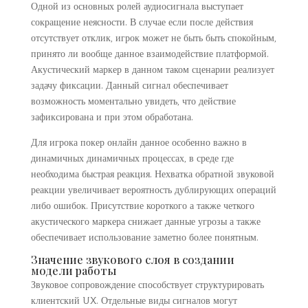
Одной из основных ролей аудиосигнала выступает
сокращение неясности. В случае если после действия
отсутствует отклик, игрок может не быть быть спокойным,
принято ли вообще данное взаимодействие платформой.
Акустический маркер в данном таком сценарии реализует
задачу фиксации. Данный сигнал обеспечивает
возможность моментально увидеть, что действие
зафиксирована и при этом обработана.
Для игрока покер онлайн данное особенно важно в
динамичных динамичных процессах, в среде где
необходима быстрая реакция. Нехватка обратной звуковой
реакции увеличивает вероятность дублирующих операций
либо ошибок. Присутствие короткого а также четкого
акустического маркера снижает данные угрозы а также
обеспечивает использование заметно более понятным.
Значение звукового слоя в создании
модели работы
Звуковое сопровождение способствует структурировать
клиентский UX. Отдельные виды сигналов могут