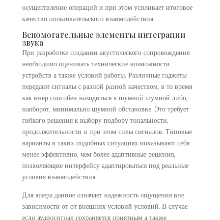
осуществление операций и при этом усиливает итоговое
качество пользовательского взаимодействия.
Вспомогательные элементы интеграции
звука
При разработке создании акустического сопровождения
необходимо оценивать технические возможности
устройств а также условий работы. Различные гаджеты
передают сигналы с разной разной качеством, в то время
как юзер способен находиться в шумной шумной либо,
наоборот, минимально шумной обстановке. Это требует
гибкого решения к выбору подбору тональности,
продолжительности и при этом силы сигналов. Типовые
варианты в таких подобных ситуациях показывают себя
менее эффективно, чем более адаптивные решения,
позволяющие интерфейсу адаптироваться под реальные
условия взаимодействия.
Для юзера данное означает надежность ощущения вне
зависимости от от внешних условий условий. В случае
если аудиосигнал сохраняется понятным а также