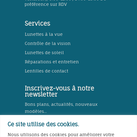
préférence sur RDV
Services
Lunettes à la vue
Contrôle de la vision
Lunettes de soleil
Réparations et entretien
Lentilles de contact
Inscrivez-vous à notre
newsletter
Bons plans, actualités, nouveaux
modèles...
Ce site utilise des cookies.
Nous utilisons des cookies pour améliorer votre