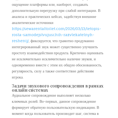
ощущение платформы или, наоборот, создавать
дополнительную перегрузку при слабой интеграции. В
анализа и практических кейсах, задействуя внешние
аналитические источники
https://sewarentaltoilet.com/2026/03/13/letopis-
rosta-samodejstvujuschih-razvlekatelnyh-
reshenij/
, фиксируется, что грамотно продуманно
интегрированный звук может существенно улучшить
простоту взаимодействия продукта. Критично оценивать
не исключительно исключительно наличие звуков, и
одновременно вместе с этим их общую обоснованность,
регулярность, силу а также соответствие действиям
игрока.
Задачи звукового сопровождения в рамках
онлайн системах
Аудиальное сопровождение выполняет несколько
ключевых ролей. Во-первых, данное сопровождение
формирует обратную пользовательскую индикацию. В
момент когда пользователь производит шаг, система в