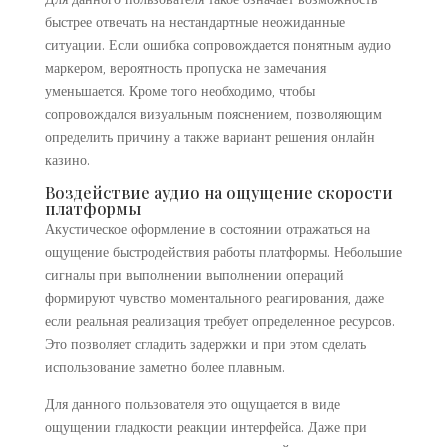
быстрее отвечать на нестандартные неожиданные
ситуации. Если ошибка сопровождается понятным аудио
маркером, вероятность пропуска не замечания
уменьшается. Кроме того необходимо, чтобы
сопровождался визуальным пояснением, позволяющим
определить причину а также вариант решения онлайн
казино.
Воздействие аудио на ощущение скорости
платформы
Акустическое оформление в состоянии отражаться на
ощущение быстродействия работы платформы. Небольшие
сигналы при выполнении выполнении операций
формируют чувство моментального реагирования, даже
если реальная реализация требует определенное ресурсов.
Это позволяет сгладить задержки и при этом сделать
использование заметно более плавным.
Для данного пользователя это ощущается в виде
ощущении гладкости реакции интерфейса. Даже при