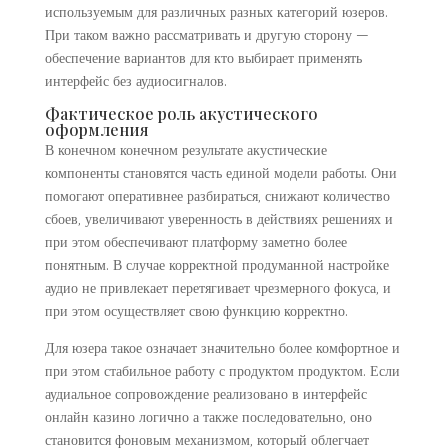
используемым для различных разных категорий юзеров.
При таком важно рассматривать и другую сторону —
обеспечение вариантов для кто выбирает применять
интерфейс без аудиосигналов.
Фактическое роль акустического
оформления
В конечном конечном результате акустические
компоненты становятся часть единой модели работы. Они
помогают оперативнее разбираться, снижают количество
сбоев, увеличивают уверенность в действиях решениях и
при этом обеспечивают платформу заметно более
понятным. В случае корректной продуманной настройке
аудио не привлекает перетягивает чрезмерного фокуса, и
при этом осуществляет свою функцию корректно.
Для юзера такое означает значительно более комфортное и
при этом стабильное работу с продуктом продуктом. Если
аудиальное сопровождение реализовано в интерфейс
онлайн казино логично а также последовательно, оно
становится фоновым механизмом, который облегчает