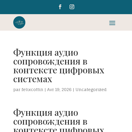
Функция аудио
сопровождения в
контексте цифровых
системах
par
felixcottin
|
Avr 19, 2026
|
Uncategorized
Функция аудио
сопровождения в
контексте цифровых