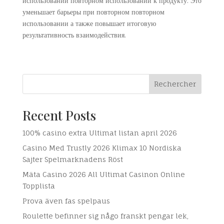
использовании повторном использовании к продукту. Это
уменьшает барьеры при повторном повторном
использовании а также повышает итоговую
результативность взаимодействия.
Rechercher
Recent Posts
100% casino extra Ultimat listan april 2026
Casino Med Trustly 2026 Klimax 10 Nordiska
Sajter Spelmarknadens Röst
Mäta Casino 2026 All Ultimat Casinon Online
Topplista
Prova även fas spelpaus
Roulette befinner sig någo franskt pengar lek,