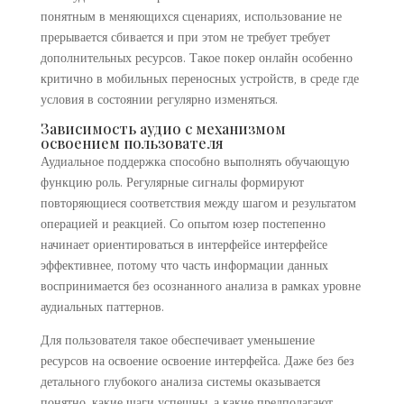
понятным в меняющихся сценариях, использование не
прерывается сбивается и при этом не требует требует
дополнительных ресурсов. Такое покер онлайн особенно
критично в мобильных переносных устройств, в среде где
условия в состоянии регулярно изменяться.
Зависимость аудио с механизмом
освоением пользователя
Аудиальное поддержка способно выполнять обучающую
функцию роль. Регулярные сигналы формируют
повторяющиеся соответствия между шагом и результатом
операцией и реакцией. Со опытом юзер постепенно
начинает ориентироваться в интерфейсе интерфейсе
эффективнее, потому что часть информации данных
воспринимается без осознанного анализа в рамках уровне
аудиальных паттернов.
Для пользователя такое обеспечивает уменьшение
ресурсов на освоение освоение интерфейса. Даже без без
детального глубокого анализа системы оказывается
понятно, какие шаги успешны, а какие предполагают