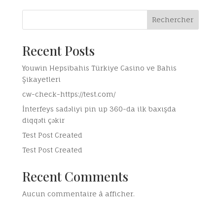
Rechercher
Recent Posts
Youwin Hepsibahis Türkiye Casino ve Bahis
Şikayetleri
cw-check-https://test.com/
İnterfeys sadəliyi pin up 360-da ilk baxışda
diqqəti çəkir
Test Post Created
Test Post Created
Recent Comments
Aucun commentaire à afficher.