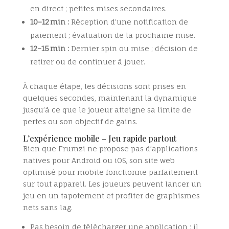
en direct ; petites mises secondaires.
10–12 min :
Réception d’une notification de
paiement ; évaluation de la prochaine mise.
12–15 min :
Dernier spin ou mise ; décision de
retirer ou de continuer à jouer.
À chaque étape, les décisions sont prises en
quelques secondes, maintenant la dynamique
jusqu’à ce que le joueur atteigne sa limite de
pertes ou son objectif de gains.
L’expérience mobile – Jeu rapide partout
Bien que Frumzi ne propose pas d’applications
natives pour Android ou iOS, son site web
optimisé pour mobile fonctionne parfaitement
sur tout appareil. Les joueurs peuvent lancer un
jeu en un tapotement et profiter de graphismes
nets sans lag.
Pas besoin de télécharger une application ; il