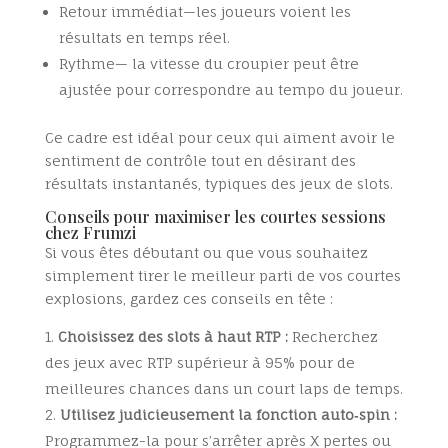
Retour immédiat—les joueurs voient les
résultats en temps réel.
Rythme— la vitesse du croupier peut être
ajustée pour correspondre au tempo du joueur.
Ce cadre est idéal pour ceux qui aiment avoir le
sentiment de contrôle tout en désirant des
résultats instantanés, typiques des jeux de slots.
Conseils pour maximiser les courtes sessions
chez Frumzi
Si vous êtes débutant ou que vous souhaitez
simplement tirer le meilleur parti de vos courtes
explosions, gardez ces conseils en tête :
Choisissez des slots à haut RTP :
Recherchez
des jeux avec RTP supérieur à 95% pour de
meilleures chances dans un court laps de temps.
Utilisez judicieusement la fonction auto‑spin :
Programmez-la pour s’arrêter après X pertes ou