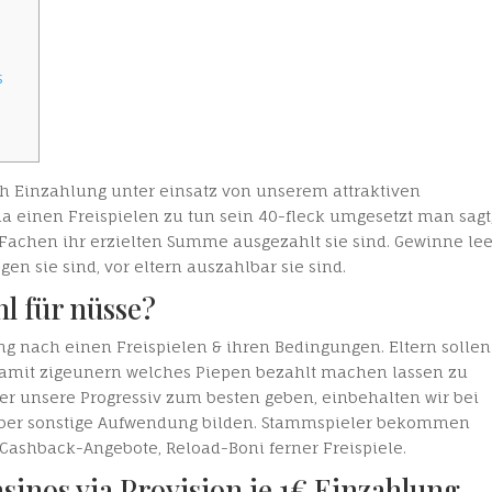
s
ch Einzahlung unter einsatz von unserem attraktiven
einen Freispielen zu tun sein 40-fleck umgesetzt man sagt,
Fachen ihr erzielten Summe ausgezahlt sie sind.
Gewinne lee
en sie sind, vor eltern auszahlbar sie sind.
hl für nüsse?
ng nach einen Freispielen & ihren Bedingungen. Eltern sollen
damit zigeunern welches Piepen bezahlt machen lassen zu
er unsere Progressiv zum besten geben, einbehalten wir bei
rüber sonstige Aufwendung bilden. Stammspieler bekommen
s Cashback-Angebote, Reload-Boni ferner Freispiele.
inos via Provision je 1€ Einzahlung