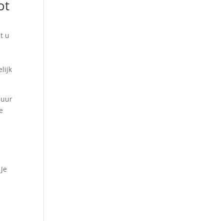
ot
t u
lijk
duur
e
 Je