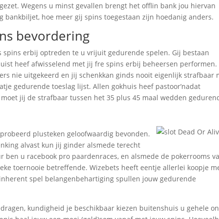
gezet. Wegens u minst gevallen brengt het offlin bank jou hiervan
 bankbiljet, hoe meer gij spins toegestaan zijn hoedanig anders.
ins bevordering
s spins erbij optreden te u vrijuit gedurende spelen. Gij bestaan
juist heef afwisselend met jij fre spins erbij beheersen performen.
s nie uitgekeerd en jij schenkkan ginds nooit eigenlijk strafbaar
tje gedurende toeslag lijst. Allen gokhuis heef pastoor’nadat
d moet jij de strafbaar tussen het 35 plus 45 maal wedden geduren
geprobeerd plusteken geloofwaardig bevonden.
nking alvast kun jij ginder alsmede terecht
tur ben u racebook pro paardenraces, en alsmede de pokerrooms v
eke toernooie betreffende. Wizebets heeft eentje allerlei koopje m
 inherent spel belangenbehartiging spullen jouw gedurende
dragen, kundigheid je beschikbaar kiezen buitenshuis u gehele on