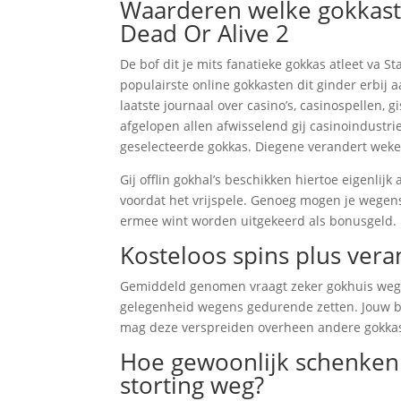
Waarderen welke gokkasten
Dead Or Alive 2
De bof dit je mits fanatieke gokkas atleet va 
populairste online gokkasten dit ginder erbij
laatste journaal over casino’s, casinospellen, 
afgelopen allen afwisselend gij casinoindustrie
geselecteerde gokkas. Diegene verandert wekel
Gij offlin gokhal’s beschikken hiertoe eigenlijk
voordat het vrijspele. Genoeg mogen je wegens i
ermee wint worden uitgekeerd als bonusgeld.
Kosteloos spins plus ve
Gemiddeld genomen vraagt zeker gokhuis wege
gelegenheid wegens gedurende zetten. Jouw b
mag deze verspreiden overheen andere gokka
Hoe gewoonlijk schenken 
storting weg?