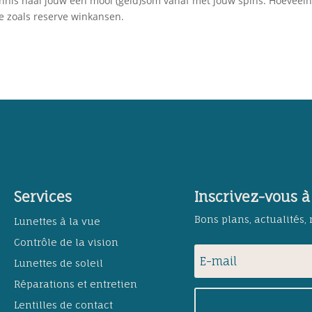
ennis haal jouw een mooi (geld)som vanaf met jouw spins. Hoeveel
ie zoals reserve winkansen.
Services
Inscrivez-vous à
Bons plans, actualités,
Lunettes à la vue
Contrôle de la vision
Lunettes de soleil
Réparations et entretien
Lentilles de contact