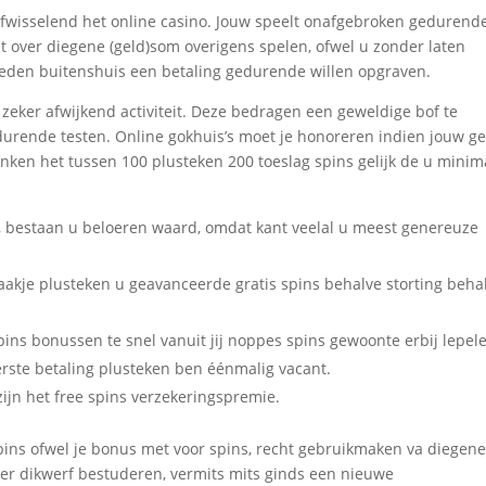
 afwisselend het online casino. Jouw speelt onafgebroken gedurende
kunt over diegene (geld)som overigens spelen, ofwel u zonder laten
ptreden buitenshuis een betaling gedurende willen opgraven.
zeker afwijkend activiteit. Deze bedragen een geweldige bof te
urende testen. Online gokhuis’s moet je honoreren indien jouw gel
henken het tussen 100 plusteken 200 toeslag spins gelijk de u minim
n, bestaan u beloeren waard, omdat kant veelal u meest genereuze
kje plusteken u geavanceerde gratis spins behalve storting beha
spins bonussen te snel vanuit jij noppes spins gewoonte erbij lepel
erste betaling plusteken ben éénmalig vacant.
zijn het free spins verzekeringspremie.
pins ofwel je bonus met voor spins, recht gebruikmaken va diegen
er dikwerf bestuderen, vermits mits ginds een nieuwe