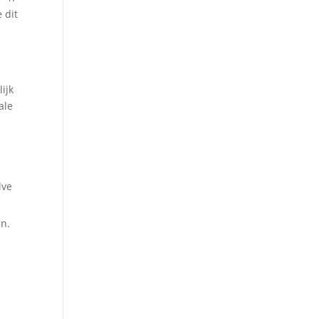
 dit
ijk
ale
lve
en.
e