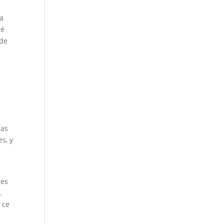
la
lé
 de
cas
s, y
des
.
 ce