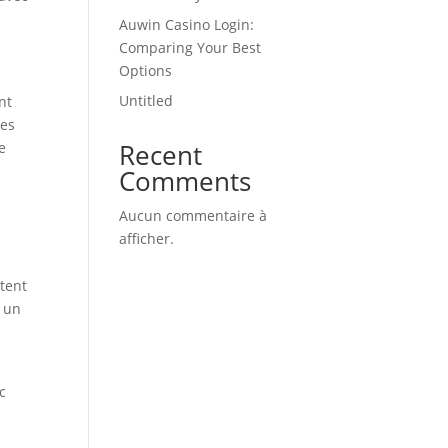
Auwin Casino Login:
Comparing Your Best
Options
Untitled
nt
ies
Recent
e
Comments
Aucun commentaire à
afficher.
tent
s un
c