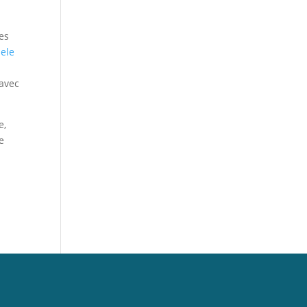
es
ele
 avec
e,
e