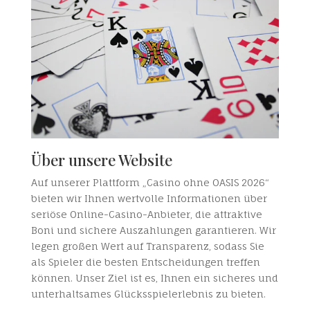
Über unsere Website
Auf unserer Plattform „Casino ohne OASIS 2026“
bieten wir Ihnen wertvolle Informationen über
seriöse Online-Casino-Anbieter, die attraktive
Boni und sichere Auszahlungen garantieren. Wir
legen großen Wert auf Transparenz, sodass Sie
als Spieler die besten Entscheidungen treffen
können. Unser Ziel ist es, Ihnen ein sicheres und
unterhaltsames Glücksspielerlebnis zu bieten.