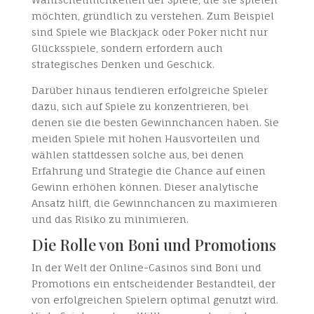
möchten, gründlich zu verstehen. Zum Beispiel
sind Spiele wie Blackjack oder Poker nicht nur
Glücksspiele, sondern erfordern auch
strategisches Denken und Geschick.
Darüber hinaus tendieren erfolgreiche Spieler
dazu, sich auf Spiele zu konzentrieren, bei
denen sie die besten Gewinnchancen haben. Sie
meiden Spiele mit hohen Hausvorteilen und
wählen stattdessen solche aus, bei denen
Erfahrung und Strategie die Chance auf einen
Gewinn erhöhen können. Dieser analytische
Ansatz hilft, die Gewinnchancen zu maximieren
und das Risiko zu minimieren.
Die Rolle von Boni und Promotions
In der Welt der Online-Casinos sind Boni und
Promotions ein entscheidender Bestandteil, der
von erfolgreichen Spielern optimal genutzt wird.