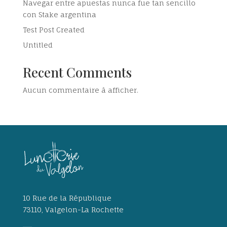
Navegar entre apuestas nunca fue tan sencillo
con Stake argentina
Test Post Created
Untitled
Recent Comments
Aucun commentaire à afficher.
10 Rue de la République
73110, Valgelon-La Rochette