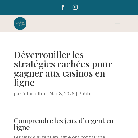
Déverrouiller les
stratégies cachées pour
gagner aux casinos en
ligne
par
felixcottin
|
Mar 3, 2026
|
Public
Comprendre les jeux d’argent en
ligne
Les jeux d’argent en ligne ont connu une