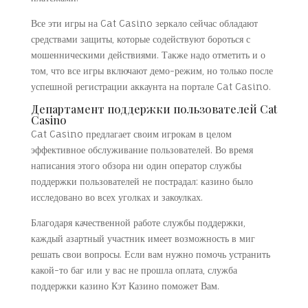
Все эти игры на Cat Casino зеркало сейчас обладают
средствами защиты, которые содействуют бороться с
мошенническими действиями. Также надо отметить и о
том, что все игры включают демо-режим, но только после
успешной регистрации аккаунта на портале Cat Casino.
Департамент поддержки пользователей Cat
Casino
Cat Casino предлагает своим игрокам в целом
эффективное обслуживание пользователей. Во время
написания этого обзора ни один оператор службы
поддержки пользователей не пострадал: казино было
исследовано во всех уголках и закоулках.
Благодаря качественной работе службы поддержки,
каждый азартный участник имеет возможность в миг
решать свои вопросы. Если вам нужно помочь устранить
какой-то баг или у вас не прошла оплата, служба
поддержки казино Кэт Казино поможет Вам.