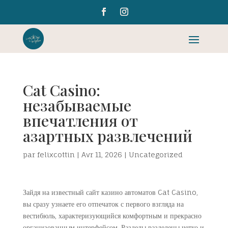
Cat Casino:
незабываемые
впечатления от
азартных развлечений
par
felixcottin
|
Avr 11, 2026
|
Uncategorized
Зайдя на известный сайт казино автоматов Cat Casino,
вы сразу узнаете его отпечаток с первого взгляда на
вестибюль, характеризующийся комфортным и прекрасно
организованным интерфейсом. Разделы разделены четко и