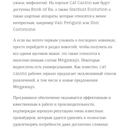
ужасы, мифология). На портале Cat Casino вам будут
доступны Book of Ra, а также Stardust Evolution а
также азартные аппараты, которые относятся к менее
интересным, например Van Penguin или Don
Corlimone.
А если вы хотите первым узнавать о последних новинках,
просто перейдите в раздел новостей, чтобы получить их
все одним щелчком мыши: это также относится к
многочисленным слотам Megaways. Некоторые
видеослоты есть универсальными. Как известно, cat
casino рабочее зеркало предлагает эксклюзивный список
развлечений, в том числе и новые предложения
Megaways.
Программное обеспечение оказывается эффективным и
качественным в работе и производительности,
подтверждая хорошую репутацию очень известных
провайдеров, которым удается удивлять и полностью
удовлетворять потребности даже достаточно сложных