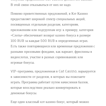
В этой связи отказываться от них не надо.
Помимо приветственных предложений, в Кэт Казино
предоставляет широкий спектр специальных акций,
посвященных отдельным разделам, категориям,
приложениям или подгруппам игр: к примеру, категория
«Слоты» обеспечивает возврат казино бонуса в размере
100 RUB за каждые 500 RUB в определенных играх.
Есть также повторяющиеся или временные предложения с
разными призовыми фондами, как вариант, фриспины в
видеослотах, участие в разных соревнованиях или
игровые бонусы.
VIP-программа, предложенная в Cat Casino, варьируется
в зависимости от разделов, в которых вы пожелаете
играть. Программа работает путем начисления баллов,
которые впоследствии реально конвертировать в
денежные бонусы.
Еще один классный кэт казино бонус, который можно