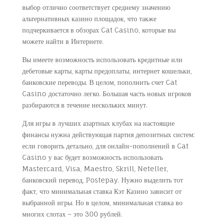
выбор отлично соответствует среднему значению
альтернативных казино площадок, что также
подчеркивается в обзорах Cat Casino, которые вы
можете найти в Интернете.
Вы имеете возможность использовать кредитные или
дебетовые карты, карты предоплаты, интернет кошельки,
банковские переводы. В целом, пополнить счет Cat
Casino достаточно легко. Большая часть новых игроков
разбираются в течение нескольких минут.
Для игры в лучших азартных клубах на настоящие
финансы нужна действующая партия депозитных систем:
если говорить детально, для онлайн-пополнений в Cat
Casino у вас будет возможность использовать
Mastercard, Visa, Maestro, Skrill, Neteller,
банковский перевод, Postepay. Нужно выделить тот
факт, что минимальная ставка Кэт Казино зависит от
выбранной игры. Но в целом, минимальная ставка во
многих слотах – это 300 рублей.