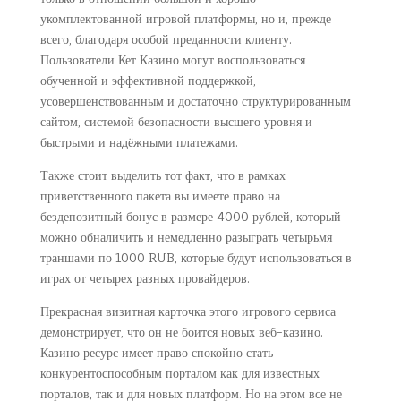
укомплектованной игровой платформы, но и, прежде
всего, благодаря особой преданности клиенту.
Пользователи Кет Казино могут воспользоваться
обученной и эффективной поддержкой,
усовершенствованным и достаточно структурированным
сайтом, системой безопасности высшего уровня и
быстрыми и надёжными платежами.
Также стоит выделить тот факт, что в рамках
приветственного пакета вы имеете право на
бездепозитный бонус в размере 4000 рублей, который
можно обналичить и немедленно разыграть четырьмя
траншами по 1000 RUB, которые будут использоваться в
играх от четырех разных провайдеров.
Прекрасная визитная карточка этого игрового сервиса
демонстрирует, что он не боится новых веб-казино.
Казино ресурс имеет право спокойно стать
конкурентоспособным порталом как для известных
порталов, так и для новых платформ. Но на этом все не