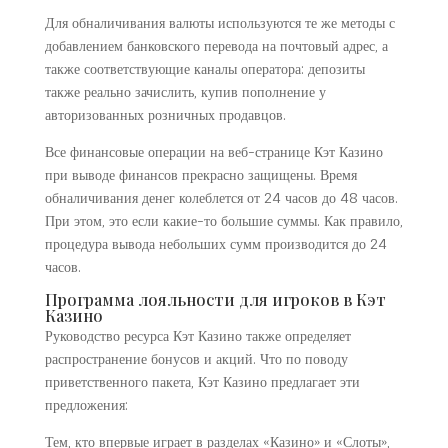
Для обналичивания валюты используются те же методы с
добавлением банковского перевода на почтовый адрес, а
также соответствующие каналы оператора: депозиты
также реально зачислить, купив пополнение у
авторизованных розничных продавцов.
Все финансовые операции на веб-странице Кэт Казино
при выводе финансов прекрасно защищены. Время
обналичивания денег колеблется от 24 часов до 48 часов.
При этом, это если какие-то большие суммы. Как правило,
процедура вывода небольших сумм производится до 24
часов.
Программа лояльности для игроков в Кэт
Казино
Руководство ресурса Кэт Казино также определяет
распространение бонусов и акций. Что по поводу
приветственного пакета, Кэт Казино предлагает эти
предложения:
Тем, кто впервые играет в разделах «Казино» и «Слоты»,