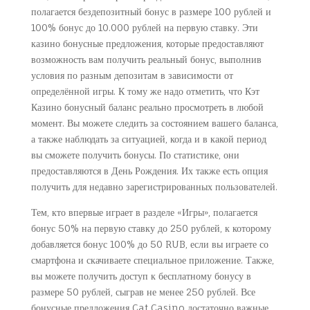
полагается бездепозитный бонус в размере 100 рублей и
100% бонус до 10.000 рублей на первую ставку. Эти
казино бонусные предложения, которые предоставляют
возможность вам получить реальный бонус, выполнив
условия по разным депозитам в зависимости от
определённой игры. К тому же надо отметить, что Кэт
Казино бонусный баланс реально просмотреть в любой
момент. Вы можете следить за состоянием вашего баланса,
а также наблюдать за ситуацией, когда и в какой период
вы сможете получить бонусы. По статистике, они
предоставляются в День Рождения. Их также есть опция
получить для недавно зарегистрированных пользователей.
Тем, кто впервые играет в разделе «Игры», полагается
бонус 50% на первую ставку до 250 рублей, к которому
добавляется бонус 100% до 50 RUB, если вы играете со
смартфона и скачиваете специальное приложение. Также,
вы можете получить доступ к бесплатному бонусу в
размере 50 рублей, сыграв не менее 250 рублей. Все
бонусные предложения Cat Casino достаточно важные.