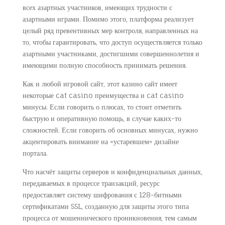
всех азартных участников, имеющих трудности с
азартными играми. Помимо этого, платформа реализует
целый ряд превентивных мер контроля, направленных на
то, чтобы гарантировать, что доступ осуществляется только
азартными участниками, достигшими совершеннолетия и
имеющими полную способность принимать решения.
Как и любой игровой сайт, этот казино сайт имеет
некоторые cat casino преимущества и cat casino
минусы. Если говорить о плюсах, то стоит отметить
быструю и оперативную помощь, в случае каких-то
сложностей. Если говорить об основных минусах, нужно
акцентировать внимание на «устаревшем» дизайне
портала.
Что насчёт защиты серверов и конфиденциальных данных,
передаваемых в процессе транзакций, ресурс
предоставляет систему шифрования с 128-битными
сертификатами SSL, созданную для защиты этого типа
процесса от мошеннического проникновения, тем самым