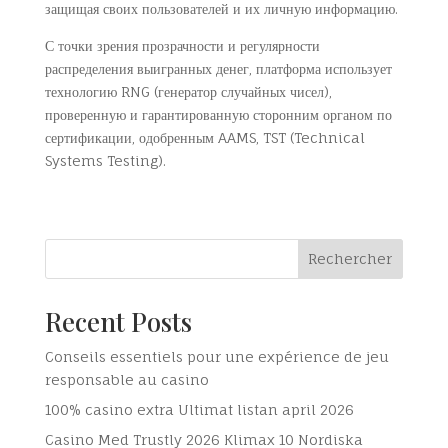
защищая своих пользователей и их личную информацию.
С точки зрения прозрачности и регулярности
распределения выигранных денег, платформа использует
технологию RNG (генератор случайных чисел),
проверенную и гарантированную сторонним органом по
сертификации, одобренным AAMS, TST (Technical
Systems Testing).
Rechercher
Recent Posts
Conseils essentiels pour une expérience de jeu
responsable au casino
100% casino extra Ultimat listan april 2026
Casino Med Trustly 2026 Klimax 10 Nordiska