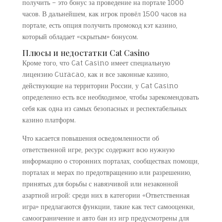
получить – это бонус за проведение на портале 1000
часов. В дальнейшем, как игрок провёл 1500 часов на
портале, есть опция получить промокод кэт казино,
который обладает «скрытым» бонусом.
Плюсы и недостатки Cat Casino
Кроме того, что Cat Casino имеет специальную
лицензию Curacao, как и все законные казино,
действующие на территории России, у Cat Casino
определенно есть все необходимое, чтобы зарекомендовать
себя как одна из самых безопасных и респектабельных
казино платформ.
Что касается повышения осведомленности об
ответственной игре, ресурс содержит всю нужную
информацию о сторонних порталах, сообществах помощи,
порталах и мерах по предотвращению или разрешению,
принятых для борьбы с навязчивой или незаконной
азартной игрой: среди них в категории «Ответственная
игра» предлагаются функции, такие как тест самооценки,
самоограничение и авто бан из игр предусмотрены для