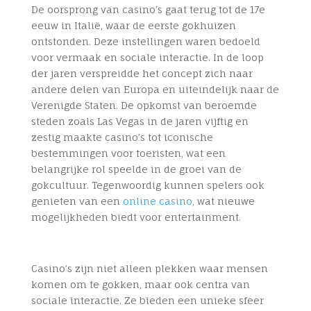
De oorsprong van casino’s gaat terug tot de 17e
eeuw in Italië, waar de eerste gokhuizen
ontstonden. Deze instellingen waren bedoeld
voor vermaak en sociale interactie. In de loop
der jaren verspreidde het concept zich naar
andere delen van Europa en uiteindelijk naar de
Verenigde Staten. De opkomst van beroemde
steden zoals Las Vegas in de jaren vijftig en
zestig maakte casino’s tot iconische
bestemmingen voor toeristen, wat een
belangrijke rol speelde in de groei van de
gokcultuur. Tegenwoordig kunnen spelers ook
genieten van een
online casino
, wat nieuwe
mogelijkheden biedt voor entertainment.
Casino’s zijn niet alleen plekken waar mensen
komen om te gokken, maar ook centra van
sociale interactie. Ze bieden een unieke sfeer