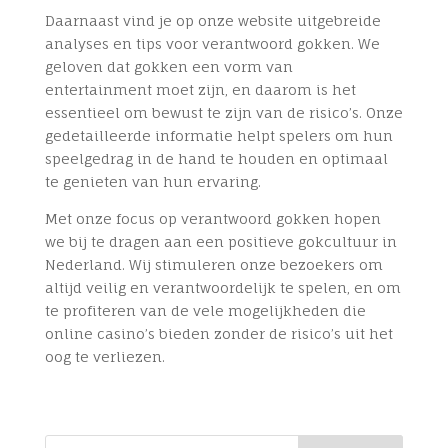
Daarnaast vind je op onze website uitgebreide
analyses en tips voor verantwoord gokken. We
geloven dat gokken een vorm van
entertainment moet zijn, en daarom is het
essentieel om bewust te zijn van de risico’s. Onze
gedetailleerde informatie helpt spelers om hun
speelgedrag in de hand te houden en optimaal
te genieten van hun ervaring.
Met onze focus op verantwoord gokken hopen
we bij te dragen aan een positieve gokcultuur in
Nederland. Wij stimuleren onze bezoekers om
altijd veilig en verantwoordelijk te spelen, en om
te profiteren van de vele mogelijkheden die
online casino’s bieden zonder de risico’s uit het
oog te verliezen.