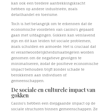
kan ook een bredere aantrekkingskracht
hebben op andere industrieën, zoals
detailhandel en toerisme.
Toch is het belangrijk om te erkennen dat de
economische voordelen van casino’s gepaard
gaan met uitdagingen. Gokken kan verslavend
zijn en dit kan leiden tot sociale problemen,
zoals schulden en armoede. Het is cruciaal dat
er verantwoordelijkheidsmaatregelen worden
genomen om de negatieve gevolgen te
minimaliseren, zodat de positieve economische
impact behouden blijft zonder schade te
berokkenen aan individuen of
gemeenschappen.
De sociale en culturele impact van
gokken
Casino’s hebben een diepgaande impact op de
sociale structuren binnen gemeenschappen. Ze