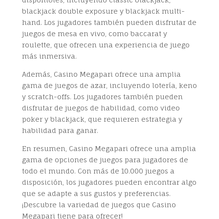
blackjack double exposure y blackjack multi-
hand. Los jugadores también pueden disfrutar de
juegos de mesa en vivo, como baccarat y
roulette, que ofrecen una experiencia de juego
más inmersiva.
Además, Casino Megapari ofrece una amplia
gama de juegos de azar, incluyendo lotería, keno
y scratch-offs. Los jugadores también pueden
disfrutar de juegos de habilidad, como video
poker y blackjack, que requieren estrategia y
habilidad para ganar.
En resumen, Casino Megapari ofrece una amplia
gama de opciones de juegos para jugadores de
todo el mundo. Con más de 10.000 juegos a
disposición, los jugadores pueden encontrar algo
que se adapte a sus gustos y preferencias.
¡Descubre la variedad de juegos que Casino
Megapari tiene para ofrecer!