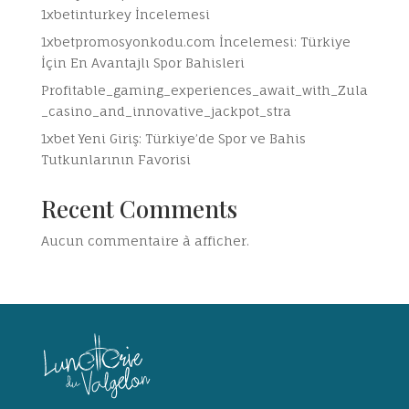
1xbetinturkey İncelemesi
1xbetpromosyonkodu.com İncelemesi: Türkiye
İçin En Avantajlı Spor Bahisleri
Profitable_gaming_experiences_await_with_Zula
_casino_and_innovative_jackpot_stra
1xbet Yeni Giriş: Türkiye’de Spor ve Bahis
Tutkunlarının Favorisi
Recent Comments
Aucun commentaire à afficher.