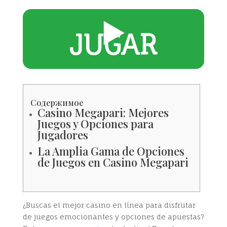
▶️
JUGAR
Содержимое
Casino Megapari: Mejores
Juegos y Opciones para
Jugadores
La Amplia Gama de Opciones
de Juegos en Casino Megapari
¿Buscas el mejor casino en línea para disfrutar
de juegos emocionantes y opciones de apuestas?