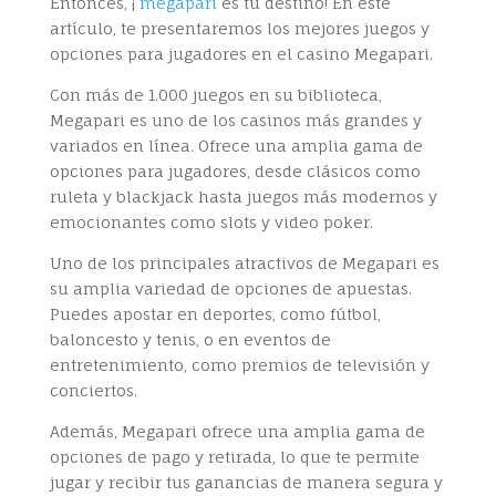
Entonces, ¡
megapari
es tu destino! En este
artículo, te presentaremos los mejores juegos y
opciones para jugadores en el casino Megapari.
Con más de 1.000 juegos en su biblioteca,
Megapari es uno de los casinos más grandes y
variados en línea. Ofrece una amplia gama de
opciones para jugadores, desde clásicos como
ruleta y blackjack hasta juegos más modernos y
emocionantes como slots y video poker.
Uno de los principales atractivos de Megapari es
su amplia variedad de opciones de apuestas.
Puedes apostar en deportes, como fútbol,
baloncesto y tenis, o en eventos de
entretenimiento, como premios de televisión y
conciertos.
Además, Megapari ofrece una amplia gama de
opciones de pago y retirada, lo que te permite
jugar y recibir tus ganancias de manera segura y