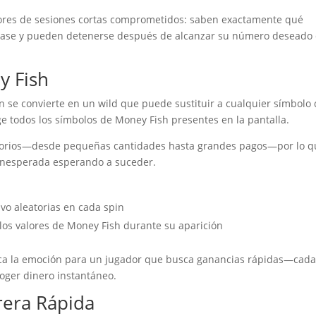
dores de sesiones cortas comprometidos: saben exactamente qué
o base y pueden detenerse después de alcanzar su número deseado
y Fish
an se convierte en un wild que puede sustituir a cualquier símbolo
e todos los símbolos de Money Fish presentes en la pantalla.
eatorios—desde pequeñas cantidades hasta grandes pagos—por lo 
inesperada esperando a suceder.
vo aleatorias en cada spin
os valores de Money Fish durante su aparición
ica la emoción para un jugador que busca ganancias rápidas—cad
oger dinero instantáneo.
rrera Rápida