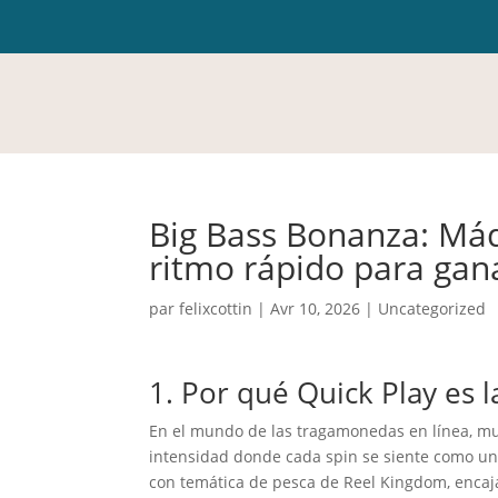
Big Bass Bonanza: Má
ritmo rápido para gan
par
felixcottin
|
Avr 10, 2026
|
Uncategorized
1. Por qué Quick Play es 
En el mundo de las tragamonedas en línea, mu
intensidad donde cada spin se siente como un
con temática de pesca de Reel Kingdom, encaja