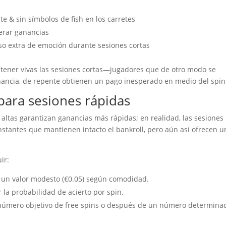
 & sin símbolos de fish en los carretes
erar ganancias
o extra de emoción durante sesiones cortas
tener vivas las sesiones cortas—jugadores que de otro modo se
ancia, de repente obtienen un pago inesperado en medio del spin
 para sesiones rápidas
ltas garantizan ganancias más rápidas; en realidad, las sesiones
stantes que mantienen intacto el bankroll, pero aún así ofrecen u
ir:
o un valor modesto (€0.05) según comodidad.
 la probabilidad de acierto por spin.
número objetivo de free spins o después de un número determina