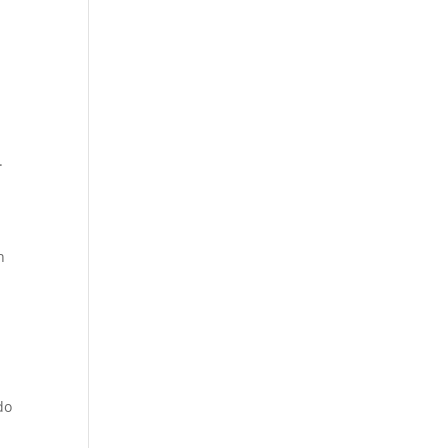
.
n
do