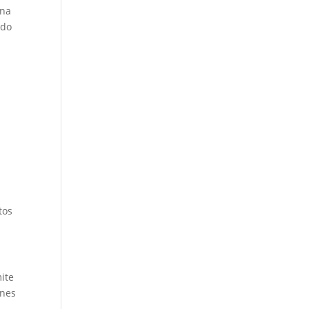
una
ndo
tos
mite
ones