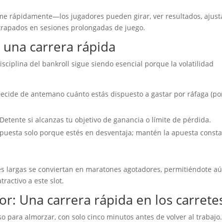
me rápidamente—los jugadores pueden girar, ver resultados, ajust
atrapados en sesiones prolongadas de juego.
n una carrera rápida
isciplina del bankroll sigue siendo esencial porque la volatilidad
ecide de antemano cuánto estás dispuesto a gastar por ráfaga (po
Detente si alcanzas tu objetivo de ganancia o límite de pérdida.
uesta solo porque estés en desventaja; mantén la apuesta const
es largas se conviertan en maratones agotadores, permitiéndote a
ractivo a este slot.
or: Una carrera rápida en los carrete
 para almorzar, con solo cinco minutos antes de volver al trabajo