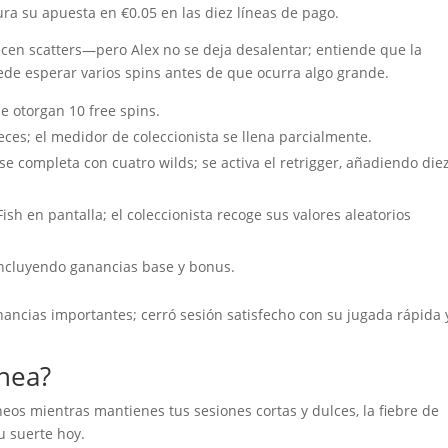
ra su apuesta en €0.05 en las diez líneas de pago.
en scatters—pero Alex no se deja desalentar; entiende que la
puede esperar varios spins antes de que ocurra algo grande.
 otorgan 10 free spins.
ces; el medidor de coleccionista se llena parcialmente.
e completa con cuatro wilds; se activa el retrigger, añadiendo die
h en pantalla; el coleccionista recoge sus valores aleatorios
ncluyendo ganancias base y bonus.
nancias importantes; cerró sesión satisfecho con su jugada rápida 
ínea?
eos mientras mantienes tus sesiones cortas y dulces, la fiebre de
u suerte hoy.