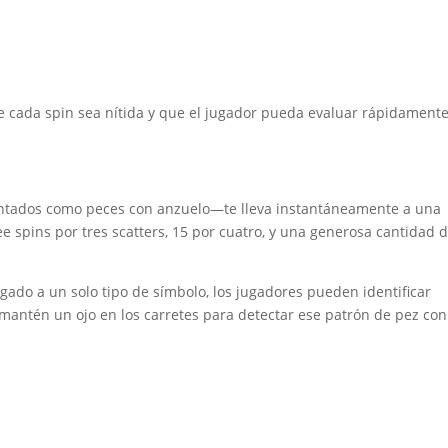
e cada spin sea nítida y que el jugador pueda evaluar rápidamente
ntados como peces con anzuelo—te lleva instantáneamente a una
e spins por tres scatters, 15 por cuatro, y una generosa cantidad 
igado a un solo tipo de símbolo, los jugadores pueden identificar
mantén un ojo en los carretes para detectar ese patrón de pez con