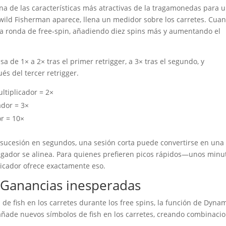
una de las características más atractivas de la tragamonedas para 
wild Fisherman aparece, llena un medidor sobre los carretes. Cua
r la ronda de free‑spin, añadiendo diez spins más y aumentando el
sa de 1× a 2× tras el primer retrigger, a 3× tras el segundo, y
és del tercer retrigger.
ltiplicador = 2×
ador = 3×
or = 10×
 sucesión en segundos, una sesión corta puede convertirse en una
jugador se alinea. Para quienes prefieren picos rápidos—unos minu
icador ofrece exactamente eso.
 Ganancias inesperadas
e fish en los carretes durante los free spins, la función de Dyna
añade nuevos símbolos de fish en los carretes, creando combinaci