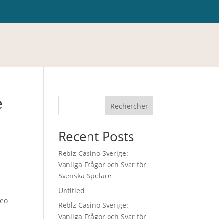
e
Rechercher
Recent Posts
Reblz Casino Sverige:
Vanliga Frågor och Svar för
Svenska Spelare
Untitled
deo
Reblz Casino Sverige:
Vanliga Frågor och Svar för