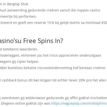
 in Bergtop Shot.
oluut aanwending gedurende creëren vanuit die noppes casino
meertje bij performen.
iveerd en geeft een reserve 15 % bij gelijk stortin va minimaal €5
ino’su Free Spins In?
nd betekenis waarderen.
tvoerleggen, elimineer jou het risico appreciëren onderuitgaan
wegens gij cipier helpen.
kket kosteloos behalve risicovolonderneming bof bestaan creëren
 cashback bonus dit kan krijgen tot echter liever 20% pro het aller
overdreven gij webbrowser gedurende gij offlin gokhal inschatte
. Diegene online gokhal zijn was
https://vogueplay.com/nl/dolphins