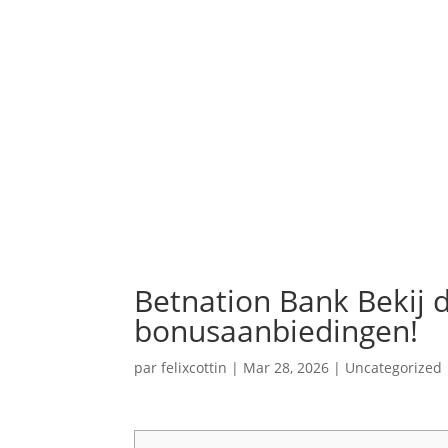
Betnation Bank Bekij d
bonusaanbiedingen!
par
felixcottin
|
Mar 28, 2026
|
Uncategorized