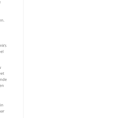
e
en.
nk’s
eel
w
eet
ende
ten
in
aar