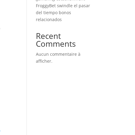
FroggyBet swindle el pasar
del tiempo bonos
relacionados
0
Recent
Comments
Aucun commentaire à
afficher.
-
n
-