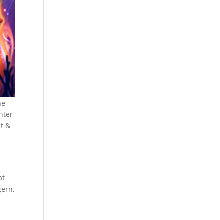
he
nter
et &
at
gern,