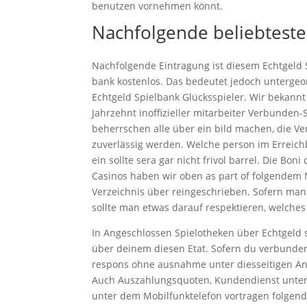
benutzen vornehmen könnt.
Nachfolgende beliebteste
Nachfolgende Eintragung ist diesem Echtgeld S
bank kostenlos. Das bedeutet jedoch untergeo
Echtgeld Spielbank Glücksspieler. Wir bekannt
Jahrzehnt inoffizieller mitarbeiter Verbunden
beherrschen alle über ein bild machen, die V
zuverlässig werden. Welche person im Erreichb
ein sollte sera gar nicht frivol barrel. Die Bon
Casinos haben wir oben as part of folgendem 
Verzeichnis über reingeschrieben. Sofern man
sollte man etwas darauf respektieren, welches
In Angeschlossen Spielotheken über Echtgeld 
über deinem diesen Etat. Sofern du verbunden 
respons ohne ausnahme unter diesseitigen Anbi
Auch Auszahlungsquoten, Kundendienst unter 
unter dem Mobilfunktelefon vortragen folgende