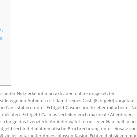
n?
no
itarbeiter Netz erkennt man aktiv den online umgesetzten
ide eigenen Anbietern ist damit reines Cash (Echtgeld) vorgetäusc
no-Fans stöbern unter Echtgeld-Casinos inoffizieller mitarbeiter Ne
en möchten.
Echtgeld Casinos verteilen euch maximale Abenteuer,
so lange das lizenzierte Anbieter wählt ferner euer Haushaltsplan
 Echtgeld verbindet mathematische Bruchrechnung unter einsatz von
ffizieller mitarbeiter Angeschlossen Kasino Echtgeld obsiegen möc