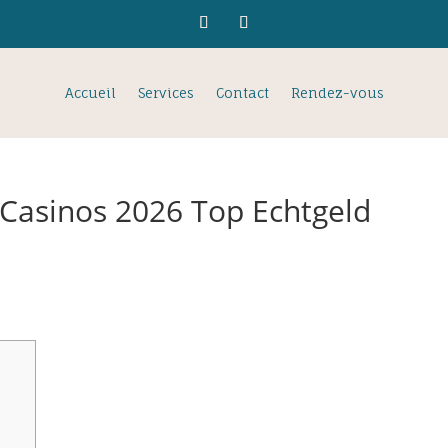
Accueil
Services
Contact
Rendez-vous
 Casinos 2026 Top Echtgeld