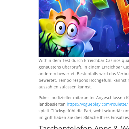
Within dem Test durch Erreichbar Casinos qua
genaustens überprüft. In einem Erreichbar Ca
anderem bewertet. Bestenfalls wird das Verbu
bewertet. Tempo respons Hochgefühl, kannst r
auszahlen zulassen kannst.
Poker inoffizieller mitarbeiter Angeschlossen 
landbasierten
https://vogueplay.com/roulette/
spielt Glücksgefühl die Part, wohl sekundär uns
im griff haben Sie dies 36fache Ihres Einsatze
Taschentelefon Apps & W