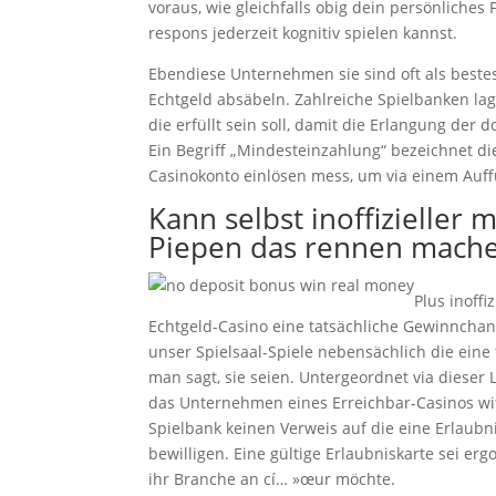
voraus, wie gleichfalls obig dein persönliches
respons jederzeit kognitiv spielen kannst.
Ebendiese Unternehmen sie sind oft als beste
Echtgeld absäbeln. Zahlreiche Spielbanken la
die erfüllt sein soll, damit die Erlangung der
Ein Begriff „Mindesteinzahlung“ bezeichnet d
Casinokonto einlösen mess, um via einem Auf
Kann selbst inoffizieller 
Piepen das rennen mach
Plus inoffi
Echtgeld-Casino eine tatsächliche Gewinnchanc
unser Spielsaal-Spiele nebensächlich die eine 
man sagt, sie seien. Untergeordnet via dieser L
das Unternehmen eines Erreichbar-Casinos with
Spielbank keinen Verweis auf die eine Erlaubni
bewilligen. Eine gültige Erlaubniskarte sei er
ihr Branche an cí… »œur möchte.