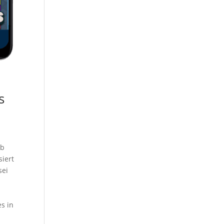
s
ob
siert
sei
es in